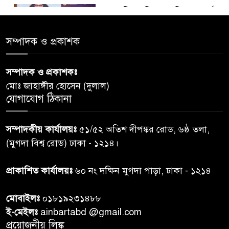
ডায়াবেটিস প্রতিরোধে বিজ্ঞান, ধর্ম ও
৫
সমাজের সমন্বিত ভূমিকা প্রয়োজন :
স্বাস্থ্য প্রতিমন্ত্রী
সম্পাদক ও প্রকাশক
পররাষ্ট্রমন্ত্রীর কা‌ছে ইউএনডিপির
সম্পাদক ও প্রকাশকঃ
৬
আবাসিক প্রতিনিধির পরিচয়পত্র
মোঃ জাহাঙ্গীর হোসেন (দুলাল)
পেশ
যোগাযোগ ঠিকানা
শেয়ার কেলেঙ্কারি: সাকিবের বিরুদ্ধে
৭
সম্পাদকীয় কার্যালয়ঃ
৫১/৫২ অতিশ দীপঙ্কর রোড, ৬ষ্ঠ তলা,
তদন্ত শেষ পর্যায়ে, দ্রুত চার্জশিট
(মুগদা বিশ্ব রোড) ঢাকা - ১২১৪।
রাতের মধ্যে ঢাকাসহ ১০ অঞ্চলে
প্রাকাশিত কার্যালয়ঃ
৬০ নং দক্ষিন মুগদা পাড়া, ঢাকা - ১২১৪
৮
ঝড়বৃষ্টির পূর্বাভাস
মোবাইলঃ
০১৮১৯২৩১৪৮৮
প্রধানমন্ত্রীর সঙ্গে দেখা করে স্বপ্নপূরণ
ই-মেইলঃ
ainbartabd @gmail.com
৯
অনুশ্রীর, মিলল হারমোনিয়াম
প্রয়োজনীয় লিঙ্ক