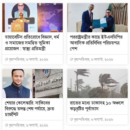
ডায়াবেটিস প্রতিরোধে বিজ্ঞান, ধর্ম
পররাষ্ট্রমন্ত্রীর কা‌ছে ইউএনডিপির
ও সমাজের সমন্বিত ভূমিকা
আবাসিক প্রতিনিধির পরিচয়পত্র
প্রয়োজন : স্বাস্থ্য প্রতিমন্ত্রী
পেশ
বৃহস্পতিবার, ৬ অগাস্ট, ২০২৬
বৃহস্পতিবার, ৬ অগাস্ট, ২০২৬
শেয়ার কেলেঙ্কারি: সাকিবের
রাতের মধ্যে ঢাকাসহ ১০ অঞ্চলে
বিরুদ্ধে তদন্ত শেষ পর্যায়ে, দ্রুত
ঝড়বৃষ্টির পূর্বাভাস
চার্জশিট
বৃহস্পতিবার, ৬ অগাস্ট, ২০২৬
বৃহস্পতিবার, ৬ অগাস্ট, ২০২৬