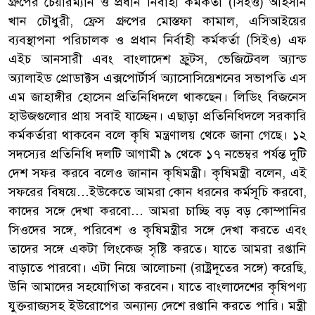
গ্রুপের চেয়ারম্যান ও প্রধান নির্বাহী কর্মকর্তা (সিইও) আহসান
খান চৌধুরী, ফ্রেস গ্রুপের মোস্তফা কামাল, এসিআইয়ের
ব্যবস্থাপনা পরিচালক ও প্রধান নির্বাহী কর্মকর্তা (সিইও) এফ
এইচ আনসারী এবং বাংলাদেশ ফ্রুটস, ভেজিটেবল অ্যান্ড
অ্যালাইড প্রোডাক্টস এক্সপোর্টার্স অ্যাসোসিয়েশনের সভাপতি এস
এম জাহাঙ্গীর হোসেন প্রতিনিধিদলে থাকছেন। লিডিং বিজনেস
হাউজগুলোর প্রায় সবাই যাচ্ছেন। এছাড়া প্রতিনিধিদলে সরকারি
কর্মকর্তারা থাকবেন বলে কৃষি মন্ত্রণালয় থেকে জানা গেছে। ১২
সদস্যের প্রতিনিধি দলটি আগামী ৯ থেকে ১৭ নভেম্বর পর্যন্ত দুটি
দেশ সফর করবে বলেও জানান কৃষিমন্ত্রী। কৃষিমন্ত্রী বলেন, এই
সফরের বিষয়ে…ইউকেতে আমরা কোন ধরনের কর্মসূচি করবো,
কাদের সঙ্গে দেখা করবো… আমরা চাচ্ছি বড় বড় কোম্পানির
সিওদের সঙ্গে, পরিবেশ ও কৃষিমন্ত্রীর সঙ্গে দেখা করতে এবং
তাদের সঙ্গে একটা লিংকেজ সৃষ্টি করতে। যাতে আমরা রপ্তানি
বাড়াতে পারবো। এটা নিয়ে আলোচনা (রাষ্ট্রদূতের সঙ্গে) করেছি,
উনি আমাদের সহযোগিতা করবেন। যাতে বাংলাদেশের কৃষিপণ্য
যুক্তরাজ্যসহ ইউরোপের অন্যান্য দেশে রপ্তানি করতে পারি। মন্ত্রী