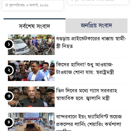
বৃহস্পতিবার, ৬ অগাস্ট, ২০২৬
জনপ্রিয় সংবাদ
সর্বশেষ সংবাদ
বগুড়ায় প্রাইভেটকারের ধাক্কায় স্বামী-
১
স্ত্রী নিহত
কিসের হাসিনা! শুধু আওয়াজ-
২
টাওয়াজ শোনা যায়: স্বরাষ্ট্রমন্ত্রী
তিন দিনের মধ্যে গ্যাস সরবরাহ
৩
স্বাভাবিক হবে: জ্বালানি মন্ত্রী
বান্দরবানে ইয়ং ফ্যামিনিস্ট ভয়েজ
৪
প্রকল্পের লার্নিং শেয়ারিং কর্মশালা