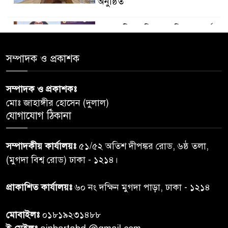
অনুষ্ঠিত
ডায়াবেটিস প্রতিরোধে বিজ্ঞান, ধর্ম ও
৫
সমাজের সমন্বিত ভূমিকা প্রয়োজন :
স্বাস্থ্য প্রতিমন্ত্রী
সম্পাদক ও প্রকাশক
পররাষ্ট্রমন্ত্রীর কা‌ছে ইউএনডিপির
সম্পাদক ও প্রকাশকঃ
৬
আবাসিক প্রতিনিধির পরিচয়পত্র
মোঃ জাহাঙ্গীর হোসেন (দুলাল)
পেশ
যোগাযোগ ঠিকানা
শেয়ার কেলেঙ্কারি: সাকিবের বিরুদ্ধে
৭
সম্পাদকীয় কার্যালয়ঃ
৫১/৫২ অতিশ দীপঙ্কর রোড, ৬ষ্ঠ তলা,
তদন্ত শেষ পর্যায়ে, দ্রুত চার্জশিট
(মুগদা বিশ্ব রোড) ঢাকা - ১২১৪।
রাতের মধ্যে ঢাকাসহ ১০ অঞ্চলে
প্রাকাশিত কার্যালয়ঃ
৬০ নং দক্ষিন মুগদা পাড়া, ঢাকা - ১২১৪
৮
ঝড়বৃষ্টির পূর্বাভাস
মোবাইলঃ
০১৮১৯২৩১৪৮৮
প্রধানমন্ত্রীর সঙ্গে দেখা করে স্বপ্নপূরণ