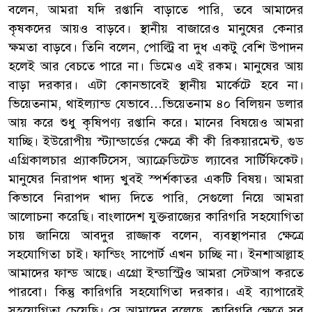
বলেন, আমরা যদি রপ্তানি বাড়াতে পারি, তবে আমাদের
কৃষকদের আয়ও বাড়বে। স্থানীয় বাজারেও মানুষের কেনার
ক্ষমতা বাড়বে। তিনি বলেন, পোল্ট্রি বা দুধ একটু বেশি উপাদন
হলেই আর বেচতে পারে না। ডিমেও এই রকম। মানুষের আয়
বাড়া দরকার। এটা কোনভাবেই স্থানীয় মার্কেটে হবে না।
ভিয়েতনাম, থাইল্যান্ড যেভাবে…ভিয়েতনাম ৪০ বিলিয়ন ডলার
আয় করে শুধু কৃষিপণ্য রপ্তানি করে। মানের বিষয়েও আমরা
যাচ্ছি। ইউরোপীয় স্ট্যান্ডার্ডের ক্ষেত্রে কী কী রিকয়ারমেন্ট, গুড
এগ্রিকালচার প্র্যাকটিসেস, অ্যাক্রেডিটেড ল্যাবের সার্টিফিকেট।
মানুষের নিরাপদ খাদ্য খুবই স্পর্শকাতর একটি বিষয়। আমরা
কিভাবে নিরাপদ খাদ্য দিতে পারি, সেগুলো নিয়ে আমরা
আলোচনা করেছি। বাংলাদেশ যুক্তরাজ্যের কারিগরি সহযোগিতা
চায় জানিয়ে আবদুর রাজ্জাক বলেন, ব্যবস্থাপনার ক্ষেত্রে
সহযোগিতা চাই। ফান্ডিং সাপোর্ট এখন চাচ্ছি না। ইনশাআল্লাহ
আমাদের ফান্ড আছে। এগ্রো ইন্ডাস্ট্রিও আমরা সেটআপ করতে
পারবো। কিন্তু কারিগরি সহযোগিতা দরকার। এই ব্যাপারেই
সহযোগিতা চেয়েছি। সে আমাদের বলেছে, কারিগরি ক্ষেত্রে সব