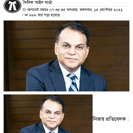
দৈনিক আইন বার্তা
আপডেট সময়ঃ ০৭:৩৪:৪৫ অপরাহ্ন, মঙ্গলবার, ১৪ সেপ্টেম্বর ২০২১
/
৮৮৮ বার পড়া হয়েছে
নিজস্ব প্রতিবেদক :