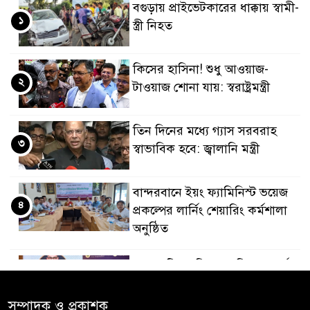
বগুড়ায় প্রাইভেটকারের ধাক্কায় স্বামী-
১
স্ত্রী নিহত
কিসের হাসিনা! শুধু আওয়াজ-
২
টাওয়াজ শোনা যায়: স্বরাষ্ট্রমন্ত্রী
তিন দিনের মধ্যে গ্যাস সরবরাহ
৩
স্বাভাবিক হবে: জ্বালানি মন্ত্রী
বান্দরবানে ইয়ং ফ্যামিনিস্ট ভয়েজ
৪
প্রকল্পের লার্নিং শেয়ারিং কর্মশালা
অনুষ্ঠিত
ডায়াবেটিস প্রতিরোধে বিজ্ঞান, ধর্ম ও
৫
সমাজের সমন্বিত ভূমিকা প্রয়োজন :
স্বাস্থ্য প্রতিমন্ত্রী
সম্পাদক ও প্রকাশক