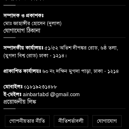
পররাষ্ট্রমন্ত্রীর কা‌ছে ইউএনডিপির
সম্পাদক ও প্রকাশকঃ
৬
আবাসিক প্রতিনিধির পরিচয়পত্র
মোঃ জাহাঙ্গীর হোসেন (দুলাল)
পেশ
যোগাযোগ ঠিকানা
শেয়ার কেলেঙ্কারি: সাকিবের বিরুদ্ধে
৭
সম্পাদকীয় কার্যালয়ঃ
৫১/৫২ অতিশ দীপঙ্কর রোড, ৬ষ্ঠ তলা,
তদন্ত শেষ পর্যায়ে, দ্রুত চার্জশিট
(মুগদা বিশ্ব রোড) ঢাকা - ১২১৪।
রাতের মধ্যে ঢাকাসহ ১০ অঞ্চলে
প্রাকাশিত কার্যালয়ঃ
৬০ নং দক্ষিন মুগদা পাড়া, ঢাকা - ১২১৪
৮
ঝড়বৃষ্টির পূর্বাভাস
মোবাইলঃ
০১৮১৯২৩১৪৮৮
প্রধানমন্ত্রীর সঙ্গে দেখা করে স্বপ্নপূরণ
ই-মেইলঃ
ainbartabd @gmail.com
৯
অনুশ্রীর, মিলল হারমোনিয়াম
প্রয়োজনীয় লিঙ্ক
উপহার
গোপনীয়তার নীতি
নীতিশর্তাবলী
যোগাযোগ
২০ আগস্ট রাষ্ট্রপতি নির্বাচন,
১০