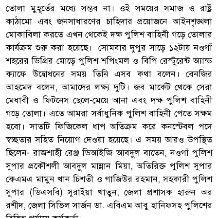
তোলা মুহূর্তের মধ্যে সম্ভব না। ওই সময়ের সমাজ ও রাষ্ট্র
কাঠামো এবং জনসাধারণের চাহিদার প্রয়োজনে আইনশৃঙ্খলা
মোকাবিলা করতে এখন থেকেই দক্ষ পুলিশ বাহিনী গড়ে তোলার
কার্যক্রম শুরু করা হয়েছে। সোমবার দুপুর সাড়ে ১২টায় নওগাঁ
শহরের ডিগ্রির মোড়ে পুলিশ শপিংমল ও বিপি রেস্টুরেন্ট অ্যান্ড
ক্যাফে উদ্বোধনের সময় তিনি এসব কথা বলেন। বেনজির
আহমেদ বলেন, আমাদের লক্ষ্য দুটি। জব মার্কেট থেকে সেরা
মেধাবী ও ফিটনেস ছেলে-মেয়ে আনা এবং দক্ষ পুলিশ বাহিনী
গড়ে তোলা। এতে আমরা সর্বাধুনিক পুলিশ বাহিনী পেতে সক্ষম
হবো। সাতটি ফিজিকেল ধাপ অতিক্রম করে কনস্টেবল পদে
স্বচ্ছতার সহিত নিয়োগ দেওয়া হয়েছে। এ সময় আরও উপস্থিত
ছিলেন- রাজশাহী রেঞ্জ ডিআইজি আবদুল বাতেন, নওগাঁ পুলিশ
সুপার প্রকৌশলী আবদুল মান্নান মিয়া, অতিরিক্ত পুলিশ সুপার
কেএমএ মামুন খান চিশতী ও গাজিউর রহমান, সহকারী পুলিশ
সুপার (ডিএসবি) সুরাইয়া খাতুন, জেলা প্রশাসক হারুন অর
রশীদ, জেলা সিভিল সার্জন ডা. এবিএম আবু হানিফসহ পুলিশের