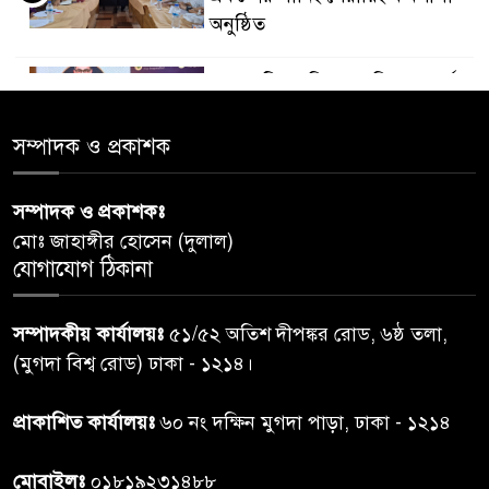
অনুষ্ঠিত
ডায়াবেটিস প্রতিরোধে বিজ্ঞান, ধর্ম ও
৫
সমাজের সমন্বিত ভূমিকা প্রয়োজন :
স্বাস্থ্য প্রতিমন্ত্রী
সম্পাদক ও প্রকাশক
পররাষ্ট্রমন্ত্রীর কা‌ছে ইউএনডিপির
সম্পাদক ও প্রকাশকঃ
৬
আবাসিক প্রতিনিধির পরিচয়পত্র
মোঃ জাহাঙ্গীর হোসেন (দুলাল)
পেশ
যোগাযোগ ঠিকানা
শেয়ার কেলেঙ্কারি: সাকিবের বিরুদ্ধে
৭
সম্পাদকীয় কার্যালয়ঃ
৫১/৫২ অতিশ দীপঙ্কর রোড, ৬ষ্ঠ তলা,
তদন্ত শেষ পর্যায়ে, দ্রুত চার্জশিট
(মুগদা বিশ্ব রোড) ঢাকা - ১২১৪।
রাতের মধ্যে ঢাকাসহ ১০ অঞ্চলে
প্রাকাশিত কার্যালয়ঃ
৬০ নং দক্ষিন মুগদা পাড়া, ঢাকা - ১২১৪
৮
ঝড়বৃষ্টির পূর্বাভাস
মোবাইলঃ
০১৮১৯২৩১৪৮৮