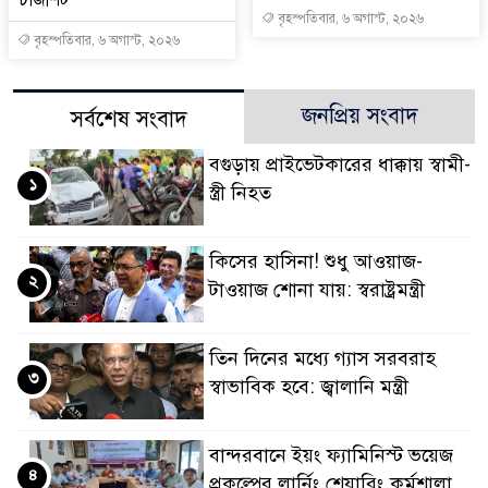
চার্জশিট
বৃহস্পতিবার, ৬ অগাস্ট, ২০২৬
বৃহস্পতিবার, ৬ অগাস্ট, ২০২৬
জনপ্রিয় সংবাদ
সর্বশেষ সংবাদ
বগুড়ায় প্রাইভেটকারের ধাক্কায় স্বামী-
১
স্ত্রী নিহত
কিসের হাসিনা! শুধু আওয়াজ-
২
টাওয়াজ শোনা যায়: স্বরাষ্ট্রমন্ত্রী
তিন দিনের মধ্যে গ্যাস সরবরাহ
৩
স্বাভাবিক হবে: জ্বালানি মন্ত্রী
বান্দরবানে ইয়ং ফ্যামিনিস্ট ভয়েজ
৪
প্রকল্পের লার্নিং শেয়ারিং কর্মশালা