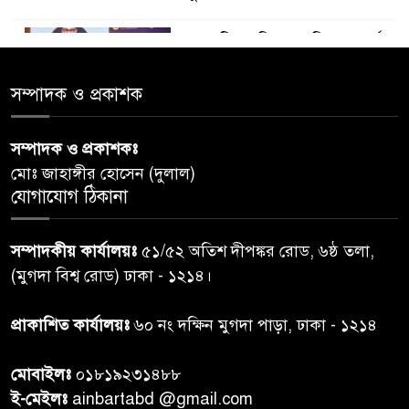
ডায়াবেটিস প্রতিরোধে বিজ্ঞান, ধর্ম ও
৫
সমাজের সমন্বিত ভূমিকা প্রয়োজন :
স্বাস্থ্য প্রতিমন্ত্রী
সম্পাদক ও প্রকাশক
পররাষ্ট্রমন্ত্রীর কা‌ছে ইউএনডিপির
সম্পাদক ও প্রকাশকঃ
৬
আবাসিক প্রতিনিধির পরিচয়পত্র
মোঃ জাহাঙ্গীর হোসেন (দুলাল)
পেশ
যোগাযোগ ঠিকানা
শেয়ার কেলেঙ্কারি: সাকিবের বিরুদ্ধে
৭
সম্পাদকীয় কার্যালয়ঃ
৫১/৫২ অতিশ দীপঙ্কর রোড, ৬ষ্ঠ তলা,
তদন্ত শেষ পর্যায়ে, দ্রুত চার্জশিট
(মুগদা বিশ্ব রোড) ঢাকা - ১২১৪।
রাতের মধ্যে ঢাকাসহ ১০ অঞ্চলে
প্রাকাশিত কার্যালয়ঃ
৬০ নং দক্ষিন মুগদা পাড়া, ঢাকা - ১২১৪
৮
ঝড়বৃষ্টির পূর্বাভাস
মোবাইলঃ
০১৮১৯২৩১৪৮৮
প্রধানমন্ত্রীর সঙ্গে দেখা করে স্বপ্নপূরণ
ই-মেইলঃ
ainbartabd @gmail.com