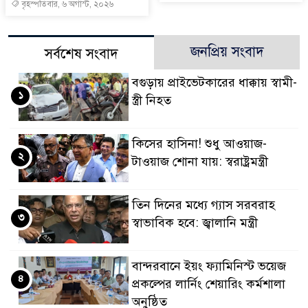
বৃহস্পতিবার, ৬ অগাস্ট, ২০২৬
জনপ্রিয় সংবাদ
সর্বশেষ সংবাদ
বগুড়ায় প্রাইভেটকারের ধাক্কায় স্বামী-
১
স্ত্রী নিহত
কিসের হাসিনা! শুধু আওয়াজ-
২
টাওয়াজ শোনা যায়: স্বরাষ্ট্রমন্ত্রী
তিন দিনের মধ্যে গ্যাস সরবরাহ
৩
স্বাভাবিক হবে: জ্বালানি মন্ত্রী
বান্দরবানে ইয়ং ফ্যামিনিস্ট ভয়েজ
৪
প্রকল্পের লার্নিং শেয়ারিং কর্মশালা
অনুষ্ঠিত