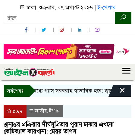
ঢাকা, শুক্রবার, ০৭ অগাস্ট ২০২৬ |
ই-পেপার
×
তিন দিনের মধ্যে গ্যাস সরবরাহ স্বাভাবিক হবে: জ্বালানি মন্ত্রী
ব
সর্বশেষঃ
জাতীয়
টপ ৯
,
প্রচ্ছদ
স্থানান্তর প্রক্রিয়ার দীর্ঘসূত্রিতায় পুরান ঢাকায় এখনো
কেমিক্যাল কারখানা: মেয়র তাপস