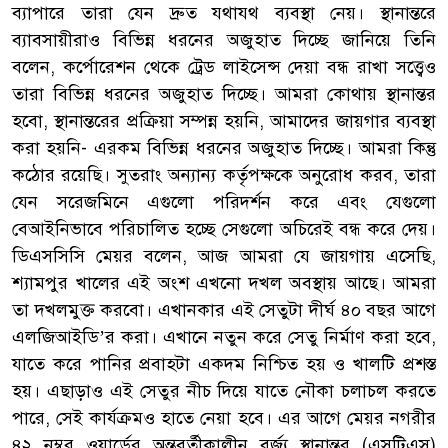
ব্যাপারে তারা যেন দ্রুত যথাযথ ব্যবস্থা নেয়। স্থানান্তরে
ব্যাবসায়ীরাও বিভিন্ন ধরনের অজুহাত দিচ্ছে জানিয়ে তিনি
বলেন, কর্পোরেশন থেকে ট্রেড লাইসেন্স দেয়া বন্ধ রাখা সত্ত্বেও
তারা বিভিন্ন ধরনের অজুহাত দিচ্ছে। আমরা কোথায় স্থানান্তর
হবো, স্থানান্তরের প্রক্রিয়া সম্পন্ন হয়নি, আমাদের জায়গার ব্যবস্থা
করা হয়নি- এরকম বিভিন্ন ধরনের অজুহাত দিচ্ছে। আমরা কিন্তু
কঠোর রয়েছি। সুতরাং অন্যান্য কর্তৃপক্ষকে অনুরোধ করব, তারা
যেন সরেজমিনে এগুলো পরিদর্শন করে এবং যেগুলো
বেআইনিভাবে পরিচালিত হচ্ছে সেগুলো অচিরেই বন্ধ করে দেয়।
ডিএসসিসি মেয়র বলেন, আজ আমরা যে জায়গায় এসেছি,
শ্যামপুর খালের এই অংশ এখনো দখল অবস্থায় আছে। আমরা
তা দখলমুক্ত করবো। এখানকার এই সেতুটা দীর্ঘ ৪০ বছর আগে
এলজিআইডি’র করা। এখানে নতুন করে সেতু নির্মাণ করা হবে,
যাতে করে পানির প্রবাহটা একদম নিশ্চিত হয় ও খালটি প্রশস্ত
হয়। এছাড়াও এই সেতুর নীচ দিয়ে যাতে নৌকা চলাচল করতে
পারে, সেই কার্যক্রমও হাতে নেয়া হবে। এর আগে মেয়র নগরীর
৪২ নম্বর ওয়ার্ডের অন্তবর্তীকালীন বর্জ্য স্থানান্তর (এসটিএস)