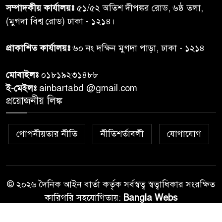
৭
সম্পাদকীয় কার্যালয়ঃ
৫১/৫২ অতিশ দীপঙ্কর রোড, ৬ষ্ঠ তলা,
ঝড়বৃষ্টির পূর্বাভাস
(মুগদা বিশ্ব রোড) ঢাকা - ১২১৪।
প্রধানমন্ত্রীর সঙ্গে দেখা করে স্বপ্নপূরণ
প্রাকাশিত কার্যালয়ঃ
৬০ নং দক্ষিন মুগদা পাড়া, ঢাকা - ১২১৪
৮
অনুশ্রীর, মিলল হারমোনিয়াম
উপহার
মোবাইলঃ
০১৮১৯২৩১৪৮৮
ই-মেইলঃ
ainbartabd @gmail.com
২০ আগস্ট রাষ্ট্রপতি নির্বাচন,
প্রয়োজনীয় লিঙ্ক
৯
তফসিল প্রকাশ নির্বাচন কমিশনের
গোপনীয়তার নীতি
নীতিশর্তাবলী
যোগাযোগ
বান্দরবান বিজিবি সেক্টর সদর দপ্তর
১০
এর ব্যবস্থাপনায় বন্যা দুর্গতদের
মাঝে মেডিকেল ক্যাম্পেইন
© ২০২৬ দৈনিক আইন বার্তা কর্তৃক সর্বস্বত্ব স্বত্বাধিকার সংরক্ষিত
কারিগরি সহযোগিতায়:
Bangla Webs