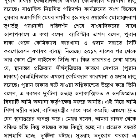
পুরান ঢাকায় বেআইনিভাবে এখনো কেমিক্যাল কারখানা চালু
রয়েছে। সাপ্তাহিক নিয়মিত পরিদর্শন কার্যক্রমের অংশ হিসেবে
বুধবার ডএসসিসি মেয়র নগরীর ৫৯ নম্বর ওয়ার্ডের মোহাম্মদবাগ
ভূগর্ভস্থ পয়ঃনালী পরিদর্শন শেষে সাংবাদিকদের সাথে
আলাপকালে এ কথা বলেন। ব্যারিস্টার তাপস বলেন, পুরান
ঢাকা থেকে কেমিক্যাল কারখানা ও গুদাম সরাতে সিটি
করপোরেশন যথাযথ ব্যবস্থা নিয়েছে। ২০১৭ সালের পর থেকে
আর কোন ট্রেড লাইসেন্স দিচ্ছি না। কিন্তু তারপরও দেখা যাচ্ছে
যে, স্থানান্তর প্রক্রিয়ায় দীর্ঘসূত্রিতার কারণে সেখানে (পুরান
ঢাকায়) বেআইনিভাবে এখনো কেমিক্যাল কারখানা ও গুদাম চালু
রয়েছে। পুরান ঢাকায় ঘটে যাওয়া অগ্নিকান্ডের উল্লেখ করে তিনি
বলেন, এ ধরনের দুর্ঘটনা অত্যন্ত অনাকাক্সিক্ষত ও অনভিপ্রেত।
বিষয়টি আমি অন্যান্য কর্তৃপক্ষের নজরে আনছি। এই নিয়ে আমি
শিল্প মন্ত্রীর সাথে, বাণিজ্যমন্ত্রীর সাথে সভা করেছি। এগুলো দ্রুত
যেন স্থানান্তরের ব্যবস্থা করে। মেয়র বলেন, আমরা রাজস্ব থেকে
বঞ্চিত হচ্ছি কিন্তু কাজের কাজ কিছুই হচ্ছে না। প্রত্যেক বছরই
প্রাণহানি হচ্ছে, দুর্ঘটনা ঘটছে। সুতরাং অনুরোধ করবো এ