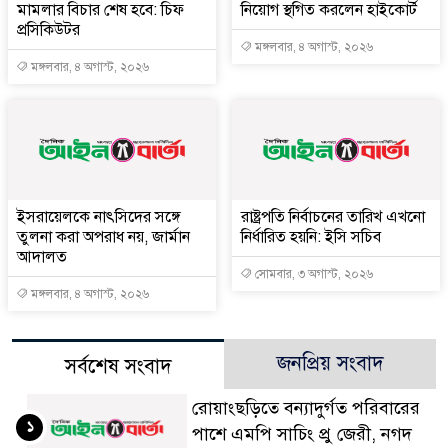
মামলার বিচার শেষ হবে: চিফ
নিয়োগ স্থগিত করলেন হাইকোর্ট
প্রসিকিউটর
মঙ্গলবার, ৪ অগাস্ট, ২০২৬
মঙ্গলবার, ৪ অগাস্ট, ২০২৬
ইসরায়েলকে নাৎসিদের সঙ্গে
রাষ্ট্রপতি নির্বাচনের তারিখ এখনো
তুলনা করা অপরাধ নয়, জার্মান
নির্ধারিত হয়নি: ইসি সচিব
আদালত
সোমবার, ৩ অগাস্ট, ২০২৬
মঙ্গলবার, ৪ অগাস্ট, ২০২৬
জনপ্রিয় সংবাদ
সর্বশেষ সংবাদ
রোয়াংছড়িতে বন্যাদুর্গত পরিবারের
১
পাশে এমপি সাচিং প্রু জেরী, নগদ