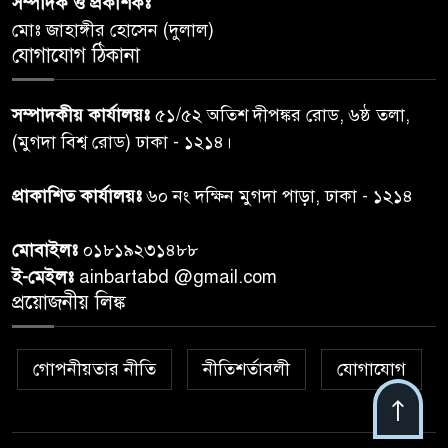
সম্পাদক ও প্রকাশকঃ
দিবস-২০২৬’।
মোঃ জাহাঙ্গীর হোসেন (দুলাল)
যোগাযোগ ঠিকানা
নরসিংদীতে জুলাই শহীদদের স্মরণে
৬
দোয়া মাহফিল ও ৯৩ জন দুস্থের
সম্পাদকীয় কার্যালয়ঃ
৫১/৫২ অতিশ দীপঙ্কর রোড, ৬ষ্ঠ তলা,
মাঝে ১৩ লক্ষ ১৫ হাজার টাকা
বিতরণ
(মুগদা বিশ্ব রোড) ঢাকা - ১২১৪।
বান্দরবানে বন্যায় ক্ষতিগ্রস্তদের
প্রাকাশিত কার্যালয়ঃ
৬০ নং দক্ষিন মুগদা পাড়া, ঢাকা - ১২১৪
৭
বিএনপি”র ত্রাণ বিতরণ
মোবাইলঃ
০১৮১৯২৩১৪৮৮
ই-মেইলঃ
ainbartabd @gmail.com
দক্ষিণ চট্টগ্রামের এক অসহায় ও
প্রয়োজনীয় লিঙ্ক
৮
আশ্রয়হীন পরিবারের পাশে দাঁড়িয়ে
দৃষ্টান্ত স্থাপন করেছে “চট্টলা ব্লাড
ডোনার্স ক্লাব” এবং “হাসিমুখ পরিবার”
গোপনীয়তার নীতি
নীতিশর্তাবলী
যোগাযোগ
শেখ হাসিনার বক্তব্য প্রচার করলে
৯
আইনানুগ ব্যবস্থা: তথ্য উপদেষ্টা