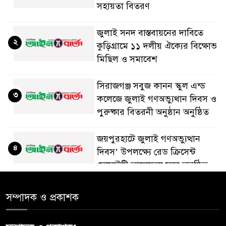
সহায়তা বিতরণ
জুলাই সনদ বাস্তবায়নের দাবিতে
২
কুড়িগ্রামে ১১ দলীয় ঐক্যের বিক্ষোভ
মিছিল ও সমাবেশ
সিরাজগঞ্জ সবুজ কানন স্কুল এন্ড
৩
কলেজে জুলাই গণঅভ্যুথান দিবস ও
পুরুষ্কার বিতরনী অনুষ্ঠান অনুষ্ঠিত
জয়পুরহাটে জুলাই গণঅভ্যুত্থান
৪
দিবস’ উপলক্ষ্যে রেড ক্রিসেন্ট
সোসাইটি আলোচনা সভা অনুষ্ঠিত
‘জুলাইয়ের চেতনায় গড়িব দেশ’,
সম্পাদক ও প্রকাশক
৫
লামায় যথাযোগ্য মর্যাদায় পালিত
হইল ‘জুলাই গণ-অভ্যুত্থান