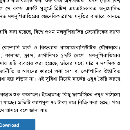
ে ওষুধটি বাজারজাত করা শুরু করে এসকেএফ। যখন গোটা বিশ্ব
িক সে রকম একটি মুহূর্তে ব্রিটিশ এমএইচআরএ অনুমোদিত
ত মলনুপিরাভিরের জেনেরিক ব্র্যান্ড মনুভির বাজারে আনতে
াবি করা হয়েছে, বিশ্বে প্রথম মলনুপিরাভির জেনেরিকের ব্র্যান্ড
ওষুধ কোম্পানি মার্ক ও রিজব্যাক বায়োথেরাপিউটিক যৌথভাবে।
াষ্ট্র, কানাডা, ফ্রান্স, জার্মানিসহ ১৭টি দেশে। মলনুপিরাভিরের
ায় এটি ব্যবহার করা হয়েছে, তাঁদের মধ্যে মাত্র ৭ দশমিক ৩
িজ্যনীতি ও আইনের কারণে অন্য দেশ বা কোম্পানির উদ্ভাবিত
 বাধা হয়ে দাঁড়ায় না। এই সুবিধা নিয়েই মার্কের ওষুধ তৈরি করছে
রজাত শুরু করেছেন। ইতোমধ্যে কিছু ফার্মেসিতে ওষুধ পাঠানো
চ্ছে। প্রতিটি ক্যাপসুল ৭০ টাকা দরে বিক্রি করা হচ্ছে। পরে
মে আসবে বলে জানা যায়।
Download