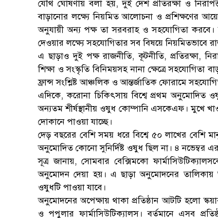
যৌথ ঘোষণায় বলা হয়, দুই দেশ প্রতিরক্ষা ও নিরাপ
বাড়ানোর লক্ষ্যে নিয়মিত আলোচনা ও প্রশিক্ষণের আয়ো
অনুযায়ী অন্য পক্ষ তা সরবরাহ ও সহযোগিতা করবে। 
দেওয়ার লক্ষ্যে সহযোগিতার সব বিষয়ে নিয়মিতভাব
এ ছাড়াও দুই পক্ষ রাজনীতি, কূটনীতি, প্রতিরক্ষা, নির
শিক্ষা ও সংস্কৃতি বিনিময়সহ নানা ক্ষেত্রে সহযোগিতা 
ফ্রান্স সংশ্লিষ্ট আঞ্চলিক ও আন্তর্জাতিক ফোরামে সহয
এদিকে, করোনা চিকিৎসায় বিশ্বে প্রথম অনুমোদিত ও
অন্যতম শীর্ষস্থানীয় ওষুধ কোম্পানি এসকেএফ। মুখে খ
দোকানে পাওয়া যাচ্ছে।
দেড় বছরের বেশি সময় ধরে বিশ্বে ৫০ লাখের বেশি ম
অনুমোদিত কোনো সুনির্দিষ্ট ওষুধ ছিল না। ৪ নভেম্বর 
সূত্র জানায়, সোমবার বেক্সিমকো ফার্মাসিউটিক্য
অনুমোদন দেয়া হয়। এ ছাড়া অনুমোদনের তালিকায় আছ
ওষুধটি পাওয়া যাবে।
অনুমোদনের অপেক্ষায় থাকা প্রতিষ্ঠান আটটি হলো স্ক
ও পপুলার ফার্মাসিউটিক্যালস। বর্তমানে এসব প্র