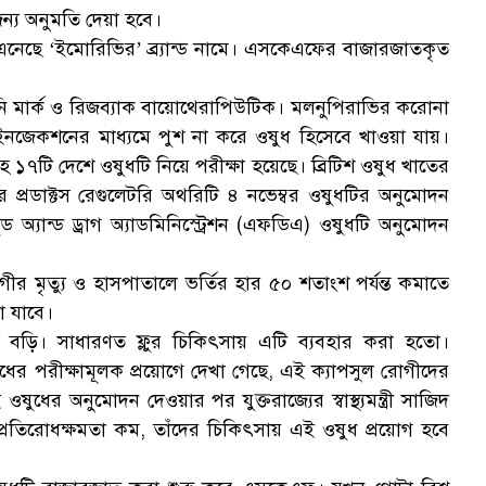
ন্য অনুমতি দেয়া হবে।
নেছে ‘ইমোরিভির’ ব্র্যান্ড নামে। এসকেএফের বাজারজাতকৃত
ানি মার্ক ও রিজব্যাক বায়োথেরাপিউটিক। মলনুপিরাভির করোনা
যা ইনজেকশনের মাধ্যমে পুশ না করে ওষুধ হিসেবে খাওয়া যায়।
র্মানিসহ ১৭টি দেশে ওষুধটি নিয়ে পরীক্ষা হয়েছে। ব্রিটিশ ওষুধ খাতের
য়ার প্রডাক্টস রেগুলেটরি অথরিটি ৪ নভেম্বর ওষুধটির অনুমোদন
ড অ্যান্ড ড্রাগ অ্যাডমিনিস্ট্রেশন (এফডিএ) ওষুধটি অনুমোদন
র মৃত্যু ও হাসপাতালে ভর্তির হার ৫০ শতাংশ পর্যন্ত কমাতে
া যাবে।
া বড়ি। সাধারণত ফ্লুর চিকিৎসায় এটি ব্যবহার করা হতো।
ের পরীক্ষামূলক প্রয়োগে দেখা গেছে, এই ক্যাপসুল রোগীদের
ষুধের অনুমোদন দেওয়ার পর যুক্তরাজ্যের স্বাস্থ্যমন্ত্রী সাজিদ
 প্রতিরোধক্ষমতা কম, তাঁদের চিকিৎসায় এই ওষুধ প্রয়োগ হবে