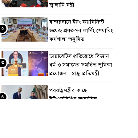
জ্বালানি মন্ত্রী
বান্দরবানে ইয়ং ফ্যামিনিস্ট
২
ভয়েজ প্রকল্পের লার্নিং শেয়ারিং
কর্মশালা অনুষ্ঠিত
ডায়াবেটিস প্রতিরোধে বিজ্ঞান,
৩
ধর্ম ও সমাজের সমন্বিত ভূমিকা
প্রয়োজন : স্বাস্থ্য প্রতিমন্ত্রী
পররাষ্ট্রমন্ত্রীর কা‌ছে
৪
ইউএনডিপির আবাসিক
প্রতিনিধির পরিচয়পত্র পেশ
শেয়ার কেলেঙ্কারি: সাকিবের
৫
বিরুদ্ধে তদন্ত শেষ পর্যায়ে, দ্রুত