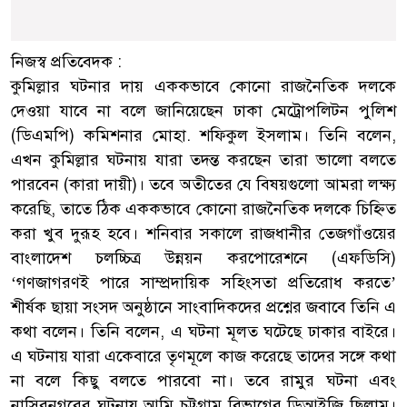
নিজস্ব প্রতিবেদক :
কুমিল্লার ঘটনার দায় এককভাবে কোনো রাজনৈতিক দলকে
দেওয়া যাবে না বলে জানিয়েছেন ঢাকা মেট্রোপলিটন পুলিশ
(ডিএমপি) কমিশনার মোহা. শফিকুল ইসলাম। তিনি বলেন,
এখন কুমিল্লার ঘটনায় যারা তদন্ত করছেন তারা ভালো বলতে
পারবেন (কারা দায়ী)। তবে অতীতের যে বিষয়গুলো আমরা লক্ষ্য
করেছি, তাতে ঠিক এককভাবে কোনো রাজনৈতিক দলকে চিহ্নিত
করা খুব দুরূহ হবে। শনিবার সকালে রাজধানীর তেজগাঁওয়ের
বাংলাদেশ চলচ্চিত্র উন্নয়ন করপোরেশনে (এফডিসি)
‘গণজাগরণই পারে সাম্প্রদায়িক সহিংসতা প্রতিরোধ করতে’
শীর্ষক ছায়া সংসদ অনুষ্ঠানে সাংবাদিকদের প্রশ্নের জবাবে তিনি এ
কথা বলেন। তিনি বলেন, এ ঘটনা মূলত ঘটেছে ঢাকার বাইরে।
এ ঘটনায় যারা একেবারে তৃণমূলে কাজ করেছে তাদের সঙ্গে কথা
না বলে কিছু বলতে পারবো না। তবে রামুর ঘটনা এবং
নাসিরনগরের ঘটনায় আমি চট্টগ্রাম বিভাগের ডিআইজি ছিলাম।