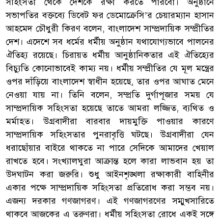
সহিংসতা থেকে দেশকে রক্ষা করতে পারবো। অনুষ্ঠানে
সভাপতির বক্তব্যে ডিবেট ফর ডেমোক্রেসি’র চেয়ারম্যান হাসান
আহমেদ চৌধুরী কিরণ বলেন, বাংলাদেশ সাম্প্রদায়িক সম্প্রীতির
দেশ। এদেশে সব ধর্মের ধর্মীয় অনুষ্ঠান যথাযোগ্যভাবে পালনের
ঐতিহ্য রয়েছে। চিরায়ত ধর্মীয় আনুষ্ঠানিকতার এই ঐতিহ্যের
বিচ্যুতি কোনোভাবেই কাম্য নয়। ধর্মীয় সম্প্রীতির যে মূল মন্ত্রের
ওপর দাঁড়িয়ে বাংলাদেশ স্বাধীন হয়েছে, তার ওপর আঘাত মেনে
নেওয়া যায় না। তিনি বলেন, সম্প্রতি দুর্গাপূজার সময় যে
সাম্প্রদায়িক সহিংসতা হয়েছে তাতে আমরা লজ্জিত, ব্যথিত ও
মর্মাহত। উগ্রবাদীরা বারবার দায়মুক্তি পাওয়ার কারণে
সাম্প্রদায়িক সহিংসতার পুনরাবৃত্তি ঘটছে। উগ্রবাদীরা যেন
ধরাছোঁয়ার বাইরে থাকতে না পারে সেদিকে আমাদের খেয়াল
রাখতে হবে। সংখ্যালঘুরা আক্রান্ত হলে কারা লাভবান হয় তা
উদ্ঘাটন করা জরুরি। শুধু আইনশৃঙ্খলা রক্ষাকারী বাহিনীর
একার পক্ষে সাম্প্রদায়িক সহিংসতা প্রতিরোধ করা সম্ভব নয়।
এজন্য দরকার গণজাগরণ। এই গণজাগরণের সম্মুখসারিতে
থাকবে আজকের এ তরুণরা। ধর্মীয় সহিংসতা রোধে একই সঙ্গে