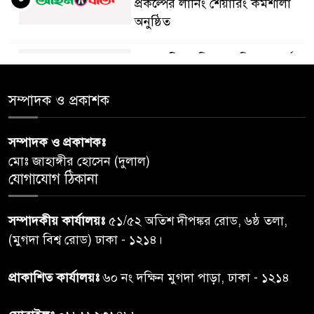
প্রকল্পের লার্নিং শেয়ারিং কর্মশালা
অনুষ্ঠিত
ডায়াবেটিস প্রতিরোধে বিজ্ঞান, ধর্ম ও
৫
সমাজের সমন্বিত ভূমিকা প্রয়োজন :
স্বাস্থ্য প্রতিমন্ত্রী
সম্পাদক ও প্রকাশক
পররাষ্ট্রমন্ত্রীর কা‌ছে ইউএনডিপির
সম্পাদক ও প্রকাশকঃ
৬
আবাসিক প্রতিনিধির পরিচয়পত্র
মোঃ জাহাঙ্গীর হোসেন (দুলাল)
পেশ
যোগাযোগ ঠিকানা
শেয়ার কেলেঙ্কারি: সাকিবের বিরুদ্ধে
৭
সম্পাদকীয় কার্যালয়ঃ
৫১/৫২ অতিশ দীপঙ্কর রোড, ৬ষ্ঠ তলা,
তদন্ত শেষ পর্যায়ে, দ্রুত চার্জশিট
(মুগদা বিশ্ব রোড) ঢাকা - ১২১৪।
রাতের মধ্যে ঢাকাসহ ১০ অঞ্চলে
প্রাকাশিত কার্যালয়ঃ
৬০ নং দক্ষিন মুগদা পাড়া, ঢাকা - ১২১৪
৮
ঝড়বৃষ্টির পূর্বাভাস