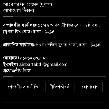
আবাসিক প্রতিনিধির পরিচয়পত্র
মোঃ জাহাঙ্গীর হোসেন (দুলাল)
পেশ
যোগাযোগ ঠিকানা
শেয়ার কেলেঙ্কারি: সাকিবের বিরুদ্ধে
৭
সম্পাদকীয় কার্যালয়ঃ
৫১/৫২ অতিশ দীপঙ্কর রোড, ৬ষ্ঠ তলা,
তদন্ত শেষ পর্যায়ে, দ্রুত চার্জশিট
(মুগদা বিশ্ব রোড) ঢাকা - ১২১৪।
রাতের মধ্যে ঢাকাসহ ১০ অঞ্চলে
প্রাকাশিত কার্যালয়ঃ
৬০ নং দক্ষিন মুগদা পাড়া, ঢাকা - ১২১৪
৮
ঝড়বৃষ্টির পূর্বাভাস
মোবাইলঃ
০১৮১৯২৩১৪৮৮
প্রধানমন্ত্রীর সঙ্গে দেখা করে স্বপ্নপূরণ
ই-মেইলঃ
ainbartabd @gmail.com
৯
অনুশ্রীর, মিলল হারমোনিয়াম
প্রয়োজনীয় লিঙ্ক
উপহার
গোপনীয়তার নীতি
নীতিশর্তাবলী
যোগাযোগ
২০ আগস্ট রাষ্ট্রপতি নির্বাচন,
১০
তফসিল প্রকাশ নির্বাচন কমিশনের