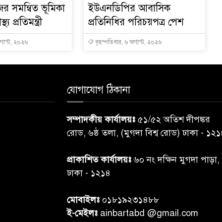
ের সমন্বিত ভূমিকা
ইউএনডিপির আবাসিক
থ্য প্রতিমন্ত্রী
প্রতিনিধির পরিচয়পত্র পেশ
অগাস্ট, ২০২৬
বৃহস্পতিবার, ৬ অগাস্ট, ২০২৬
যোগাযোগ ঠিকানা
সম্পাদকীয় কার্যালয়ঃ
৫১/৫২ অতিশ দীপঙ্কর
রোড, ৬ষ্ঠ তলা, (মুগদা বিশ্ব রোড) ঢাকা - ১২
প্রাকাশিত কার্যালয়ঃ
৬০ নং দক্ষিন মুগদা পাড়া,
ঢাকা - ১২১৪
মোবাইলঃ
০১৮১৯২৩১৪৮৮
ই-মেইলঃ
ainbartabd @gmail.com