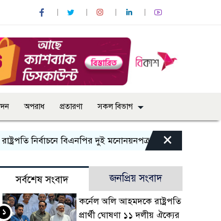
োদন
অপরাধ
প্রতারণা
সকল বিভাগ
×
রপতি নির্বাচনে বিএনপির দুই মনোনয়নপত্র সংগ্রহ
কাল এসএসসি পরীক
জনপ্রিয় সংবাদ
সর্বশেষ সংবাদ
কর্নেল অলি আহমদকে রাষ্ট্রপতি
১
প্রার্থী ঘোষণা ১১ দলীয় ঐক্যের