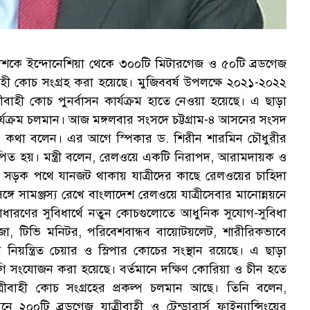
 দশকে ইন্দোনেশিয়া থেকে ৩০০টি মিটারগেজ ও ৫০টি ব্রডগেজ
বাহী কোচ সংগ্রহ করা হয়েছে। মুজিববর্ষ উপলক্ষে ২০২১-২০২২
ীবাহী কোচ পুনর্বাসন কার্যক্রম হাতে নেওয়া হয়েছে। এ ছাড়া
র্যক্রম চলমান। আজ মঙ্গলবার সংসদে চট্টগ্রাম-৪ আসনের সংসদ
 এ কথা বলেন। এর আগে স্পিকার ড. শিরীন শারমিন চৌধুরীর
ত্থাপিত হয়। মন্ত্রী বলেন, রেলওয়ে একটি নিরাপদ, আরামদায়ক ও
 সড়ক পথে যানজট থাকায় যাত্রীদের কাছে রেলওয়ের চাহিদা
ঙ্গে সামঞ্জস্য রেখে বাংলাদেশ রেলওয়ে যাত্রীসেবার মানোন্নয়নে
ী-সাধারণের সুবিধার্থে নতুন কোচগুলোতে আধুনিক সুযোগ-সুবিধা
জা, টিভি মনিটর, পরিবেশবান্ধব বায়োটয়লেট, শারীরিকভাবে
নিয়ন্ত্রিত চেয়ার ও স্লিপার কোচের সংস্থান রয়েছে। এ ছাড়া
 সংযোজন করা হয়েছে। বর্তমানে দক্ষিণ কোরিয়া ও চীন হতে
্রীবাহী কোচ সংগ্রহের প্রকল্প চলমান আছে। তিনি বলেন,
 ২০০টি ব্রডগেজ যাত্রীবাহী ও টেন্ডারার্স ফাইন্যান্সিংয়ের