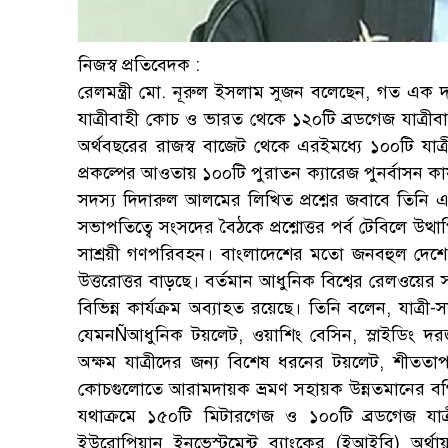
নিজস্ব প্রতিবেদক :
রেলমন্ত্রী মো. নূরুল ইসলাম সুজন বলেছেন, গত এক
যাত্রীবাহী কোচ ও ভারত থেকে ১২০টি ব্রডগেজ যাত্রী
অর্থবছরের রাজস্ব বাজেট থেকে এরইমধ্যে ১০০টি যাত্র
প্রকল্পের আওতায় ১০০টি পুরাতন ক্যারেজ পুনর্বাসন কা
সদস্য দিদারুল আলমের লিখিত প্রশ্নের জবাবে তিনি
সভাপতিত্বে সংসদের বৈঠকে প্রশ্নোত্তর পর্ব টেবিলে উ
সাশ্রয়ী গণপরিবহন। বাংলাদেশের মতো জনবহুল দেশে
উত্তরোত্তর বাড়ছে। বর্তমান আধুনিক বিশ্বের রেলওয়ের স
বিভিন্ন কার্যক্রম অব্যাহত রয়েছে। তিনি বলেন, যাত্র
যেমনÑআধুনিক টয়লেট, ওয়াশিং বেসিন, স্লাইডিং দর
অক্ষম যাত্রীদের জন্য বিশেষ ধরনের টয়লেট, শীততাপ 
কোচগুলোতে আরামদায়ক ভ্রমণ সহায়ক উন্নতমানের বগি
যথাক্রমে ১৫০টি মিটারগেজ ও ১০০টি ব্রডগেজ যাত
ইউরোপিয়ান ইনভেস্টমেন্ট ব্যাংকের (ইআইবি) অর্থায়নে