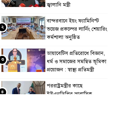
জ্বালানি মন্ত্রী
বান্দরবানে ইয়ং ফ্যামিনিস্ট
২
ভয়েজ প্রকল্পের লার্নিং শেয়ারিং
কর্মশালা অনুষ্ঠিত
ডায়াবেটিস প্রতিরোধে বিজ্ঞান,
৩
ধর্ম ও সমাজের সমন্বিত ভূমিকা
প্রয়োজন : স্বাস্থ্য প্রতিমন্ত্রী
পররাষ্ট্রমন্ত্রীর কা‌ছে
৪
ইউএনডিপির আবাসিক
প্রতিনিধির পরিচয়পত্র পেশ
শেয়ার কেলেঙ্কারি: সাকিবের
৫
বিরুদ্ধে তদন্ত শেষ পর্যায়ে, দ্রুত