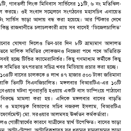
১টি, গাবতলী লিংক মিনিবাস সার্ভিসের ১১টি, ৬ নং মতিঝিল-
ল করছে। ওই সংবাদ সম্মেলনে সংগঠনের মহাসচিব এনায়েত
িং সার্ভিস ভাড়া আদায় বন্ধ করা হয়েছে। আর স্টিকার দেখে
কিন্তু রাজধানীতে চলাচলকারী প্রায় সব বাসেই ‘ডিজেলচালিত’
সানোর ঘোষণা দিলেও তিন-চার দিন ৮টি ভ্রাম্যমাণ আদালত
তবে মালিক সমিতির লোকজনও নিজেরা পথে পথে অতিরিক্ত
হচ্ছে টিভির ক্যামেরানির্ভর। কিছু গণমাধ্যম কর্মীকে কিছু
িক সমিতির তৎপরতার সচিত্র খবর মিডিয়ায় প্রচার করা হচ্ছে।
ের ১০৪টি বাসের চালককে ৪ লাখ ৪৭ হাজার ৫০০ টাকা জরিমানা
বাকি তিনটি সিএনজিচালিত। মঙ্গলবার বিআরটিএ-এর ১০টি
ওয়ার ঘটনা পুনরাবৃত্তি হওয়ায় একটি বাস ডাম্পিংয়ে পাঠানো
রুদ্ধে মামলা করা হয়। এদিকে মঙ্গলবার বাসের বাড়তি
হণ ও মহাসড়ক বিভাগের সচিব নজরুল ইসলাম, বিআরটিএ
ফোর্সমেন্ট) মো. সরওয়ার আলমসহ ঊর্ধ্বতন কর্মকর্তারা।
্ঠীস্বার্থের কারণে যাত্রীদের স্বার্থ উপেক্ষিত। বাসের ভাড়া
করিমন, অটো-টেম্পো, অটোরিকশাসহ সব ধরনের যানবাহনের ভাড়া