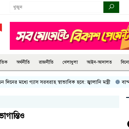
জাতিক
অর্থনীতি
রাজনীতি
খেলাধুলা
আইন-আদালত
বিন
্যে গ্যাস সরবরাহ স্বাভাবিক হবে: জ্বালানি মন্ত্রী
বান্দরবানে ইয়
োগান্তিও