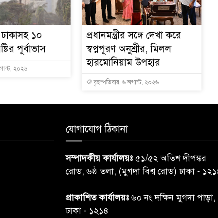
ে ঢাকাসহ ১০
প্রধানমন্ত্রীর সঙ্গে দেখা করে
্টির পূর্বাভাস
স্বপ্নপূরণ অনুশ্রীর, মিলল
হারমোনিয়াম উপহার
অগাস্ট, ২০২৬
বৃহস্পতিবার, ৬ অগাস্ট, ২০২৬
যোগাযোগ ঠিকানা
সম্পাদকীয় কার্যালয়ঃ
৫১/৫২ অতিশ দীপঙ্কর
রোড, ৬ষ্ঠ তলা, (মুগদা বিশ্ব রোড) ঢাকা - ১২
প্রাকাশিত কার্যালয়ঃ
৬০ নং দক্ষিন মুগদা পাড়া,
ঢাকা - ১২১৪