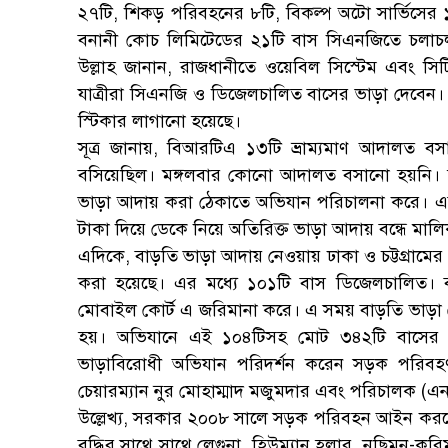
২৭টি, শিকড় পরিবহনের ৮টি, বিকল্প অটো সার্ভিসের 
বনানী কোচ লিমিটেডের ২১টি বাস সিএনজিতে চলাচ
উল্লাহ জানান, রাজধানীতে ওয়েবিল সিস্টেম এবং সিট
যাত্রীরা সিএনজি ও ডিজেলচালিত বাসের ভাড়া দেবেন। 
স্টিকার লাগানো হয়েছে।
সূত্র জানায়, বিআরটিএ ১৩টি ভ্রাম্যমাণ আদালত ব
বসিয়েছিল। মঙ্গলবার কোনো আদালত বসানো হয়নি। 
ভাড়া আদায় করা ঠেকাতে অভিযান পরিচালনা করে। এসবই 
টাকা দিয়ে ডেকে নিয়ে অতিরিক্ত ভাড়া আদায় বন্ধে মাল
এদিকে, বাড়তি ভাড়া আদায় নেওয়ায় ঢাকা ও চট্টগ্রাম
করা হয়েছে। এর মধ্যে ১০১টি বাস ডিজেলচালিত। 
মোবাইল কোর্ট এ জরিমানা করে। এ সময় বাড়তি ভাড়া নে
হয়। অভিযানে এই ১০৪টিসহ মোট ৩৪২টি বাসের বি
ভাড়াবিরোধী অভিযান পরিদর্শন করেন সড়ক পরিব
চেয়ারম্যান নুর মোহাম্মাদ মজুমদার এবং পরিচালক (এন
উল্লেখ্য, সরকার ২০০৮ সালে সড়ক পরিবহন আইন করলেও গোষ
বৃদ্ধির সাথে সাথে লেগুনা, হিউম্যান হলার, নছিমন-