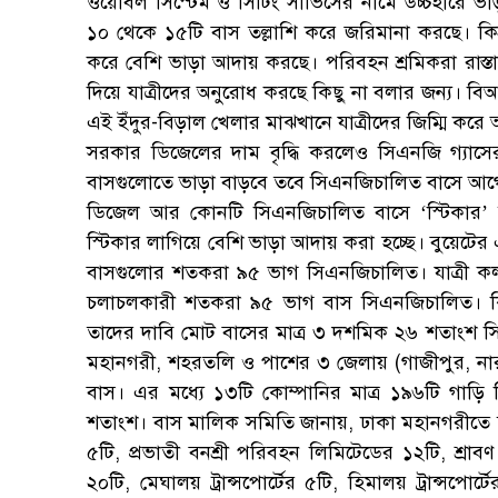
ওয়েবিল সিস্টেম ও সিটিং সার্ভিসের নামে উচ্চহারে ভ
১০ থেকে ১৫টি বাস তল্লাশি করে জরিমানা করছে। কিন্
করে বেশি ভাড়া আদায় করছে। পরিবহন শ্রমিকরা রাস্তা
দিয়ে যাত্রীদের অনুরোধ করছে কিছু না বলার জন্য। ব
এই ইঁদুর-বিড়াল খেলার মাঝখানে যাত্রীদের জিম্মি করে অ
সরকার ডিজেলের দাম বৃদ্ধি করলেও সিএনজি গ্যাস
বাসগুলোতে ভাড়া বাড়বে তবে সিএনজিচালিত বাসে আগের
ডিজেল আর কোনটি সিএনজিচালিত বাসে ‘স্টিকার’ লা
স্টিকার লাগিয়ে বেশি ভাড়া আদায় করা হচ্ছে। বুয়েটের
বাসগুলোর শতকরা ৯৫ ভাগ সিএনজিচালিত। যাত্রী কল
চলাচলকারী শতকরা ৯৫ ভাগ বাস সিএনজিচালিত। কি
তাদের দাবি মোট বাসের মাত্র ৩ দশমিক ২৬ শতাংশ স
মহানগরী, শহরতলি ও পাশের ৩ জেলায় (গাজীপুর, নার
বাস। এর মধ্যে ১৩টি কোম্পানির মাত্র ১৯৬টি গ
শতাংশ। বাস মালিক সমিতি জানায়, ঢাকা মহানগরীতে চলা 
৫টি, প্রভাতী বনশ্রী পরিবহন লিমিটেডের ১২টি, শ্রাবণ 
২০টি, মেঘালয় ট্রান্সপোর্টের ৫টি, হিমালয় ট্রান্সপো