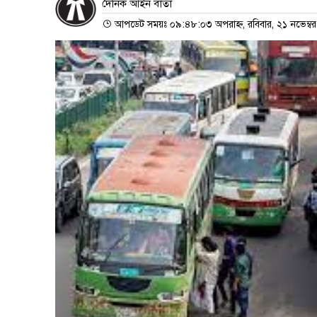
দৈনিক আইন বার্তা
আপডেট সময়ঃ ০৯:৪৮:০৩ অপরাহ্ন, রবিবার, ২১ নভেম্ব