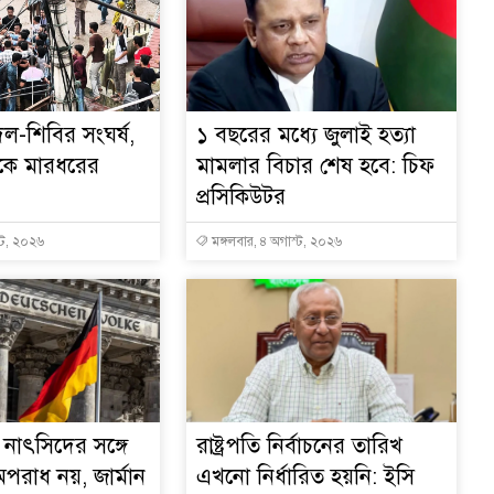
দল-শিবির সংঘর্ষ,
১ বছরের মধ্যে জুলাই হত্যা
কে মারধরের
মামলার বিচার শেষ হবে: চিফ
প্রসিকিউটর
্ট, ২০২৬
মঙ্গলবার, ৪ অগাস্ট, ২০২৬
নাৎসিদের সঙ্গে
রাষ্ট্রপতি নির্বাচনের তারিখ
পরাধ নয়, জার্মান
এখনো নির্ধারিত হয়নি: ইসি