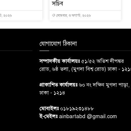
সচিব
্ট, ২০২৬
সোমবার, ৩ অগাস্ট, ২০২৬
যোগাযোগ ঠিকানা
সম্পাদকীয় কার্যালয়ঃ
৫১/৫২ অতিশ দীপঙ্কর
রোড, ৬ষ্ঠ তলা, (মুগদা বিশ্ব রোড) ঢাকা - ১২
প্রাকাশিত কার্যালয়ঃ
৬০ নং দক্ষিন মুগদা পাড়া,
ঢাকা - ১২১৪
মোবাইলঃ
০১৮১৯২৩১৪৮৮
ই-মেইলঃ
ainbartabd @gmail.com