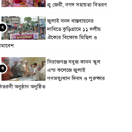
প্রু জেরী, নগদ সহায়তা বিতরণ
জুলাই সনদ বাস্তবায়নের
২
দাবিতে কুড়িগ্রামে ১১ দলীয়
ঐক্যের বিক্ষোভ মিছিল ও
সমাবেশ
সিরাজগঞ্জ সবুজ কানন স্কুল
৩
এন্ড কলেজে জুলাই
গণঅভ্যুথান দিবস ও পুরুষ্কার
িতরনী অনুষ্ঠান অনুষ্ঠিত
জয়পুরহাটে জুলাই গণঅভ্যুত্থান
৪
দিবস’ উপলক্ষ্যে রেড ক্রিসেন্ট
সোসাইটি আলোচনা সভা
নুষ্ঠিত