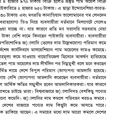
 হাজার ৯৭০ টাকায় বিক্রি হলেও প্রস্তুত পাম অয়েল বিক্রি
 পাইকারিতে ২ হাজার ৬৫০ টাকায়। এ ছাড়া ইন্দোনেশিয়া-ভারত-
র ৩০ টাকায় এবং মণপ্রতি কানাডিয়ান ভালোমানের গম লেনদেন
াহযোগ্য ডিও নিয়ে ব্যবসায়ীরা বর্তমানে মিলগেটে গেলেও
য়া যাচ্ছে না। যার কারণে প্রতি মণ সরাসরি সরবরাহ নেয়া
টাকা বেশি দামে কিনছেন পাইকারি ব্যবসায়ীরা। ব্যবসায়ীরা
। অপরিশোধিত জ¦ালানি তেলের দাম উল্লেখযোগ্য পরিমাণ কমে
সর্বশেষ কার্যদিবসে মালয়েশিয়ান পাম অয়েলের দামও কমেছে।
মূল্য কমে যাওয়ায় বায়োডিজেল হিসেবে আকর্ষণ হারিয়েছে
যতেল পাম অয়েলের দাম দীর্ঘদিন পর নিম্নমুখী বলে মনে করছেন
বর্ধিত দামে দেশে বিপুল পরিমাণ ভোগ্যপণ্য আমদানি হয়েছে।
নায় বেশি ভোগ্যপণ্য আমদানি করেছেন ব্যবসায়ীরা। বর্তমানে
ে আর্থিক ক্ষতির সম্মুখীন হবেন আমদানিকারকরা। যার কারণে
রাখতে চাইছে তারা। বিশ্ববাজারে জ¦ালানিসহ বেশকিছু পণ্যের
 এখনো কমেনি। জ¦ালানির দাম কমলে পরিবহন খরচও কমবে।
রে দেশের বাজারে পণ্যের দাম কিছুটা কমে আসতে পারে।
র দিকে তাকিয়ে আছেন। এ সময়ের মধ্যে দাম আরো কমলে দেশের