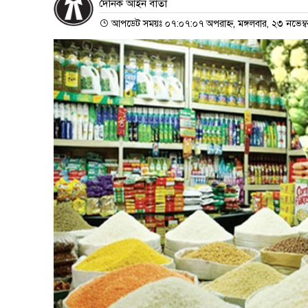
দৈনিক আইন বার্তা
আপডেট সময়ঃ ০৭:০৭:০৭ অপরাহ্ন, মঙ্গলবার, ২৩ নভেম্