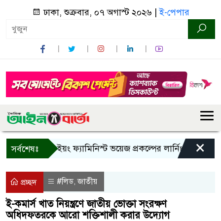
ঢাকা, শুক্রবার, ০৭ অগাস্ট ২০২৬ |
ই-পেপার
×
বান্দরবানে ইয়ং ফ্যামিনিস্ট ভয়েজ প্রকল্পের লার্নিং শেয়ারিং কর্মশ
সর্বশেষঃ
#লিড
জাতীয়
,
প্রচ্ছদ
ই-কমার্স খাত নিয়ন্ত্রণে জাতীয় ভোক্তা সংরক্ষণ
অধিদফতরকে আরো শক্তিশালী করার উদ্যোগ