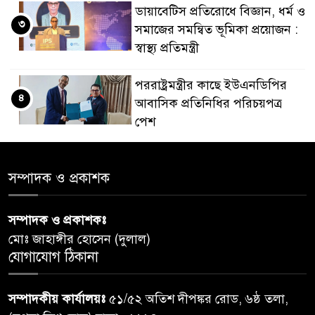
ডায়াবেটিস প্রতিরোধে বিজ্ঞান, ধর্ম ও
৩
সমাজের সমন্বিত ভূমিকা প্রয়োজন :
স্বাস্থ্য প্রতিমন্ত্রী
পররাষ্ট্রমন্ত্রীর কা‌ছে ইউএনডিপির
৪
আবাসিক প্রতিনিধির পরিচয়পত্র
পেশ
শেয়ার কেলেঙ্কারি: সাকিবের বিরুদ্ধে
৫
সম্পাদক ও প্রকাশক
তদন্ত শেষ পর্যায়ে, দ্রুত চার্জশিট
সম্পাদক ও প্রকাশকঃ
রাতের মধ্যে ঢাকাসহ ১০ অঞ্চলে
৬
মোঃ জাহাঙ্গীর হোসেন (দুলাল)
ঝড়বৃষ্টির পূর্বাভাস
যোগাযোগ ঠিকানা
প্রধানমন্ত্রীর সঙ্গে দেখা করে স্বপ্নপূরণ
৭
সম্পাদকীয় কার্যালয়ঃ
৫১/৫২ অতিশ দীপঙ্কর রোড, ৬ষ্ঠ তলা,
অনুশ্রীর, মিলল হারমোনিয়াম