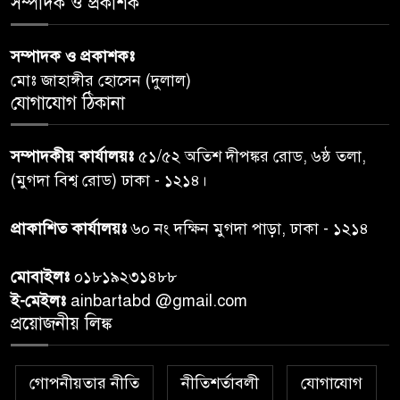
সম্পাদক ও প্রকাশক
পররাষ্ট্রমন্ত্রীর কা‌ছে ইউএনডিপির
সম্পাদক ও প্রকাশকঃ
৬
আবাসিক প্রতিনিধির পরিচয়পত্র
মোঃ জাহাঙ্গীর হোসেন (দুলাল)
পেশ
যোগাযোগ ঠিকানা
শেয়ার কেলেঙ্কারি: সাকিবের বিরুদ্ধে
৭
সম্পাদকীয় কার্যালয়ঃ
৫১/৫২ অতিশ দীপঙ্কর রোড, ৬ষ্ঠ তলা,
তদন্ত শেষ পর্যায়ে, দ্রুত চার্জশিট
(মুগদা বিশ্ব রোড) ঢাকা - ১২১৪।
রাতের মধ্যে ঢাকাসহ ১০ অঞ্চলে
প্রাকাশিত কার্যালয়ঃ
৬০ নং দক্ষিন মুগদা পাড়া, ঢাকা - ১২১৪
৮
ঝড়বৃষ্টির পূর্বাভাস
মোবাইলঃ
০১৮১৯২৩১৪৮৮
প্রধানমন্ত্রীর সঙ্গে দেখা করে স্বপ্নপূরণ
ই-মেইলঃ
ainbartabd @gmail.com
৯
অনুশ্রীর, মিলল হারমোনিয়াম
প্রয়োজনীয় লিঙ্ক
উপহার
গোপনীয়তার নীতি
নীতিশর্তাবলী
যোগাযোগ
২০ আগস্ট রাষ্ট্রপতি নির্বাচন,