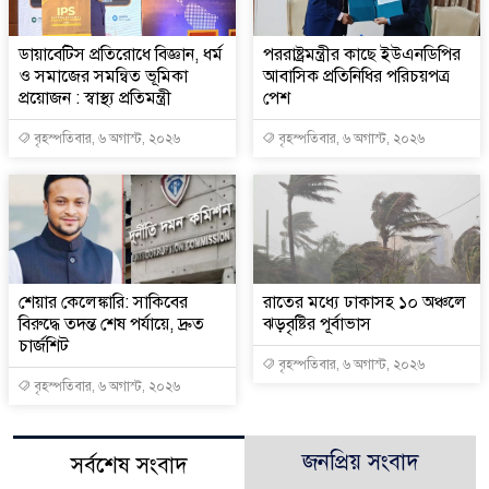
ডায়াবেটিস প্রতিরোধে বিজ্ঞান, ধর্ম
পররাষ্ট্রমন্ত্রীর কা‌ছে ইউএনডিপির
ও সমাজের সমন্বিত ভূমিকা
আবাসিক প্রতিনিধির পরিচয়পত্র
প্রয়োজন : স্বাস্থ্য প্রতিমন্ত্রী
পেশ
বৃহস্পতিবার, ৬ অগাস্ট, ২০২৬
বৃহস্পতিবার, ৬ অগাস্ট, ২০২৬
শেয়ার কেলেঙ্কারি: সাকিবের
রাতের মধ্যে ঢাকাসহ ১০ অঞ্চলে
বিরুদ্ধে তদন্ত শেষ পর্যায়ে, দ্রুত
ঝড়বৃষ্টির পূর্বাভাস
চার্জশিট
বৃহস্পতিবার, ৬ অগাস্ট, ২০২৬
বৃহস্পতিবার, ৬ অগাস্ট, ২০২৬
জনপ্রিয় সংবাদ
সর্বশেষ সংবাদ