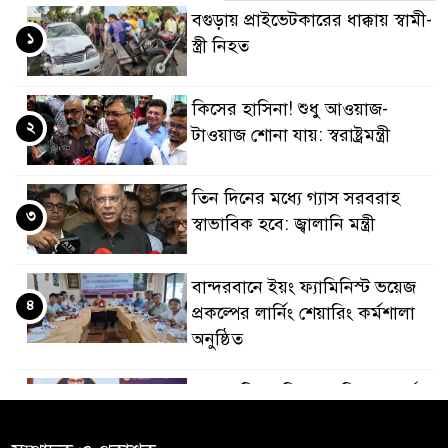
বগুড়ায় প্রাইভেটকারের ধাক্কায় স্বামী-
১
স্ত্রী নিহত
কিসের হাসিনা! শুধু আওয়াজ-
২
টাওয়াজ শোনা যায়: স্বরাষ্ট্রমন্ত্রী
তিন দিনের মধ্যে গ্যাস সরবরাহ
৩
স্বাভাবিক হবে: জ্বালানি মন্ত্রী
বান্দরবানে ইয়ং ফ্যামিনিস্ট ভয়েজ
৪
প্রকল্পের লার্নিং শেয়ারিং কর্মশালা
অনুষ্ঠিত
ডায়াবেটিস প্রতিরোধে বিজ্ঞান, ধর্ম ও
৫
সমাজের সমন্বিত ভূমিকা প্রয়োজন :
স্বাস্থ্য প্রতিমন্ত্রী