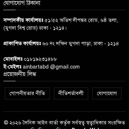
গাজার ধ্বংসস্তূপে মিলল আরও ১৯
যোগাযোগ ঠিকানা
৭
লাশ, নিখোঁজ ৮ হাজারের বেশি
সম্পাদকীয় কার্যালয়ঃ
৫১/৫২ অতিশ দীপঙ্কর রোড, ৬ষ্ঠ তলা,
কুলাউড়া সীমান্তে বিএসএফের
(মুগদা বিশ্ব রোড) ঢাকা - ১২১৪।
৮
গুলিতে বাংলাদেশি যুবক নিহত
প্রাকাশিত কার্যালয়ঃ
৬০ নং দক্ষিন মুগদা পাড়া, ঢাকা - ১২১৪
বাংলাদেশি বৃদ্ধকে বিএসএফ ধরে
৯
মোবাইলঃ
০১৮১৯২৩১৪৮৮
নেওয়ার পর ভারতীয় নাগরিক আটক
ই-মেইলঃ
ainbartabd @gmail.com
প্রয়োজনীয় লিঙ্ক
বগুড়ায় প্রাইভেটকারের ধাক্কায় স্বামী-
১০
স্ত্রী নিহত
গোপনীয়তার নীতি
নীতিশর্তাবলী
যোগাযোগ
© ২০২৬ দৈনিক আইন বার্তা কর্তৃক সর্বস্বত্ব স্বত্বাধিকার সংরক্ষিত