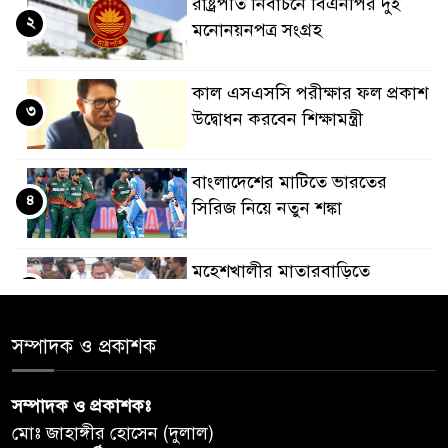
রাষ্ট্রপতি নির্বাচনে বিএনপির দুই
২
মনোনয়নপত্র সংগ্রহ
কাল এসএসসি পরীক্ষার ফল প্রকাশ
৩
উদ্বোধন করবেন শিক্ষামন্ত্রী
বাংলাদেশের মাটিতে ভারতের
৪
সিরিজ নিয়ে নতুন শঙ্কা
মহেশখালীর মাতারবাড়িতে
৫
পৌঁছেছেন প্রধানমন্ত্রী
সম্পাদক ও প্রকাশক
ডিএমপির অভিযানে ৫০৪ জন
৬
গ্রেপ্তার, মামলা ৩৫
সম্পাদক ও প্রকাশকঃ
মোঃ জাহাঙ্গীর হোসেন (দুলাল)