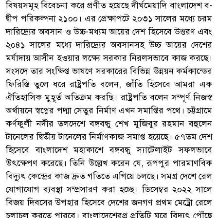
বিষয়সমূহ বিবেচনা করে প্রণীত হয়েছে দীর্ঘমেয়াদি বাংলাদেশ ব-
দ্বীপ পরিকল্পনা ২১০০। এর প্রেক্ষাপটে ২০৩১ সালের মধ্যে চরম
দারিদ্র্যের অবসান ও উচ্চ-মধ্যম আয়ের দেশ হিসেবে উত্তরণ এবং
২০৪১ সালের মধ্যে দারিদ্র্যের অবসানসহ উচ্চ আয়ের দেশের
মর্যাদায় আসীন হওয়ার লক্ষ্যে সরকার নিরলসভাবে কাজ করছে।
সংসদে তার সংক্ষিপ্ত ভাষণে সরকারের বিভিন্ন উন্নয়ন কর্মকান্ডের
ফিরিস্তি তুলে ধরে রাষ্ট্রপতি বলেন, জাঁতি হিসেবে আমরা এক
ঐতিহাসিক মুহূর্ত অতিক্রম করছি। রাষ্ট্রপতি বলেন সম্পূর্ণ নিজস্ব
অর্থায়নে স্বপ্নের পদ্মা সেতুর নির্মাণ এখন সমাপ্তির পথে। চট্টগ্রামে
কর্ণফুলী নদীর তলদেশে বঙ্গবন্ধু শেখ মুজিবুর রহমান বহুলেন
টানেলের দ্বিতীয় টানেলের নির্মাণকাজ সমাপ্ত হয়েছে। ৫৭তম দেশ
হিসেবে বাংলাদেশ মহাকাশে বঙ্গবন্ধু স্যাটেলাইট সফলভাবে
উৎক্ষেপণ করেছে। তিনি উল্লেখ করেন যে, রূপপুর পারমাণবিক
বিদ্যুৎ কেন্দ্রের কাজ দ্রুত গতিতে এগিয়ে চলছে। সমগ্র দেশে রেল
যোগাযোগ ব্যবস্থা সম্প্রসারণ করা হচ্ছে। ডিসেম্বর ২০২২ সালে
বিজয় দিবসের উপহার হিসেবে দেশের জনগণ প্রথম মেট্রো রেলে
চলাচল করতে পারবে। বাংলাদেশেরপ্র প্রতিটি ঘরে বিদ্যুৎ পৌঁছে