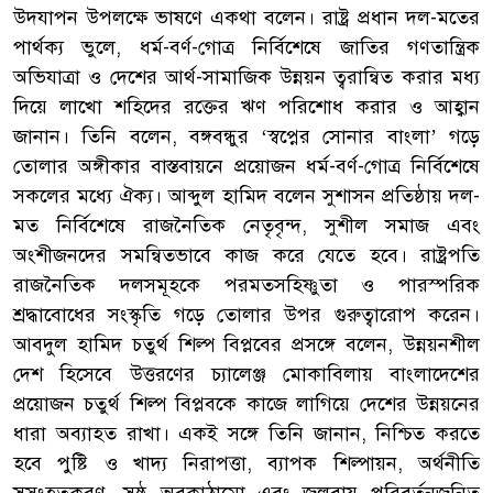
উদযাপন উপলক্ষে ভাষণে একথা বলেন। রাষ্ট্র প্রধান দল-মতের
পার্থক্য ভুলে, ধর্ম-বর্ণ-গোত্র নির্বিশেষে জাতির গণতান্ত্রিক
অভিযাত্রা ও দেশের আর্থ-সামাজিক উন্নয়ন ত্বরান্বিত করার মধ্য
দিয়ে লাখো শহিদের রক্তের ঋণ পরিশোধ করার ও আহ্বান
জানান। তিনি বলেন, বঙ্গবন্ধুর ‘স্বপ্নের সোনার বাংলা’ গড়ে
তোলার অঙ্গীকার বাস্তবায়নে প্রয়োজন ধর্ম-বর্ণ-গোত্র নির্বিশেষে
সকলের মধ্যে ঐক্য। আব্দুল হামিদ বলেন সুশাসন প্রতিষ্ঠায় দল-
মত নির্বিশেষে রাজনৈতিক নেতৃবৃন্দ, সুশীল সমাজ এবং
অংশীজনদের সমন্বিতভাবে কাজ করে যেতে হবে। রাষ্ট্রপতি
রাজনৈতিক দলসমূহকে পরমতসহিষ্ণুতা ও পারস্পরিক
শ্রদ্ধাবোধের সংস্কৃতি গড়ে তোলার উপর গুরুত্বারোপ করেন।
আবদুল হামিদ চতুর্থ শিল্প বিপ্লবের প্রসঙ্গে বলেন, উন্নয়নশীল
দেশ হিসেবে উত্তরণের চ্যালেঞ্জ মোকাবিলায় বাংলাদেশের
প্রয়োজন চতুর্থ শিল্প বিপ্লবকে কাজে লাগিয়ে দেশের উন্নয়নের
ধারা অব্যাহত রাখা। একই সঙ্গে তিনি জানান, নিশ্চিত করতে
হবে পুষ্টি ও খাদ্য নিরাপত্তা, ব্যাপক শিল্পায়ন, অর্থনীতি
সুসংহতকরণ, সুষ্ঠু অবকাঠামো এবং জলবায়ু পরিবর্তনজনিত