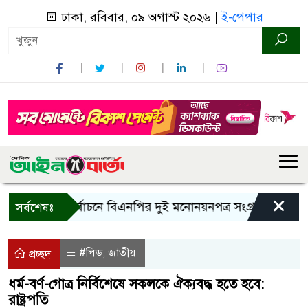
ঢাকা, রবিবার, ০৯ অগাস্ট ২০২৬ |
ই-পেপার
×
রাষ্ট্রপতি নির্বাচনে বিএনপির দুই মনোনয়নপত্র সংগ্রহ
কাল এসএসস
সর্বশেষঃ
#লিড
জাতীয়
,
প্রচ্ছদ
ধর্ম-বর্ণ-গোত্র নির্বিশেষে সকলকে ঐক্যবদ্ধ হতে হবে:
রাষ্ট্রপতি