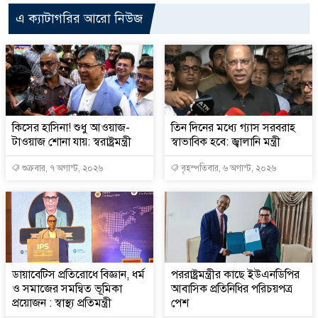
এ ক্যাটাগরির আরো নিউজ
কিসের হাসিনা! শুধু আওয়াজ-
তিন দিনের মধ্যে গ্যাস সরবরাহ
টাওয়াজ শোনা যায়: স্বরাষ্ট্রমন্ত্রী
স্বাভাবিক হবে: জ্বালানি মন্ত্রী
শুক্রবার, ৭ অগাস্ট, ২০২৬
বৃহস্পতিবার, ৬ অগাস্ট, ২০২৬
ডায়াবেটিস প্রতিরোধে বিজ্ঞান, ধর্ম
পররাষ্ট্রমন্ত্রীর কা‌ছে ইউএনডিপির
ও সমাজের সমন্বিত ভূমিকা
আবাসিক প্রতিনিধির পরিচয়পত্র
প্রয়োজন : স্বাস্থ্য প্রতিমন্ত্রী
পেশ