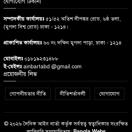
যোগাযোগ ঠিকানা
শেয়ার কেলেঙ্কারি: সাকিবের বিরুদ্ধে
৭
সম্পাদকীয় কার্যালয়ঃ
৫১/৫২ অতিশ দীপঙ্কর রোড, ৬ষ্ঠ তলা,
তদন্ত শেষ পর্যায়ে, দ্রুত চার্জশিট
(মুগদা বিশ্ব রোড) ঢাকা - ১২১৪।
রাতের মধ্যে ঢাকাসহ ১০ অঞ্চলে
প্রাকাশিত কার্যালয়ঃ
৬০ নং দক্ষিন মুগদা পাড়া, ঢাকা - ১২১৪
৮
ঝড়বৃষ্টির পূর্বাভাস
মোবাইলঃ
০১৮১৯২৩১৪৮৮
প্রধানমন্ত্রীর সঙ্গে দেখা করে স্বপ্নপূরণ
ই-মেইলঃ
ainbartabd @gmail.com
৯
অনুশ্রীর, মিলল হারমোনিয়াম
প্রয়োজনীয় লিঙ্ক
উপহার
গোপনীয়তার নীতি
নীতিশর্তাবলী
যোগাযোগ
২০ আগস্ট রাষ্ট্রপতি নির্বাচন,
১০
তফসিল প্রকাশ নির্বাচন কমিশনের
© ২০২৬ দৈনিক আইন বার্তা কর্তৃক সর্বস্বত্ব স্বত্বাধিকার সংরক্ষিত
কারিগরি সহযোগিতায়:
Bangla Webs