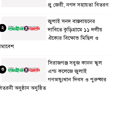
প্রু জেরী, নগদ সহায়তা বিতরণ
জুলাই সনদ বাস্তবায়নের
২
দাবিতে কুড়িগ্রামে ১১ দলীয়
ঐক্যের বিক্ষোভ মিছিল ও
সমাবেশ
সিরাজগঞ্জ সবুজ কানন স্কুল
৩
এন্ড কলেজে জুলাই
গণঅভ্যুথান দিবস ও পুরুষ্কার
িতরনী অনুষ্ঠান অনুষ্ঠিত
জয়পুরহাটে জুলাই গণঅভ্যুত্থান
৪
দিবস’ উপলক্ষ্যে রেড ক্রিসেন্ট
সোসাইটি আলোচনা সভা
নুষ্ঠিত