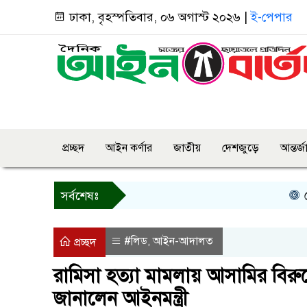
ঢাকা, বৃহস্পতিবার, ০৬ অগাস্ট ২০২৬ |
ই-পেপার
প্রচ্ছদ
আইন কর্ণার
জাতীয়
দেশজুড়ে
আন্তর্
রোয়াং
সর্বশেষঃ
#লিড
আইন-আদালত
,
প্রচ্ছদ
রামিসা হত্যা মামলায় আসামির বিরুদ্
জানালেন আইনমন্ত্রী