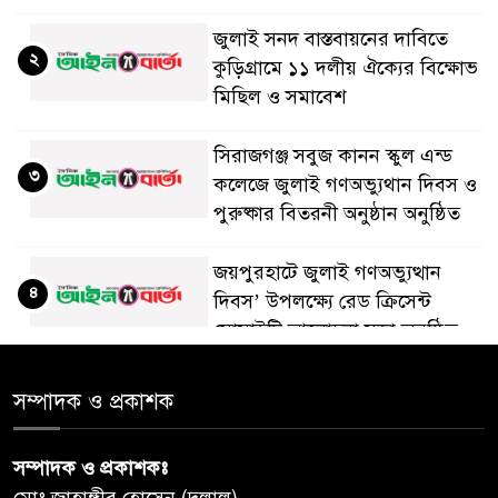
জুলাই সনদ বাস্তবায়নের দাবিতে
২
কুড়িগ্রামে ১১ দলীয় ঐক্যের বিক্ষোভ
মিছিল ও সমাবেশ
সিরাজগঞ্জ সবুজ কানন স্কুল এন্ড
৩
কলেজে জুলাই গণঅভ্যুথান দিবস ও
পুরুষ্কার বিতরনী অনুষ্ঠান অনুষ্ঠিত
জয়পুরহাটে জুলাই গণঅভ্যুত্থান
৪
দিবস’ উপলক্ষ্যে রেড ক্রিসেন্ট
সোসাইটি আলোচনা সভা অনুষ্ঠিত
‘জুলাইয়ের চেতনায় গড়িব দেশ’,
সম্পাদক ও প্রকাশক
৫
লামায় যথাযোগ্য মর্যাদায় পালিত
হইল ‘জুলাই গণ-অভ্যুত্থান
সম্পাদক ও প্রকাশকঃ
দিবস-২০২৬’।
মোঃ জাহাঙ্গীর হোসেন (দুলাল)