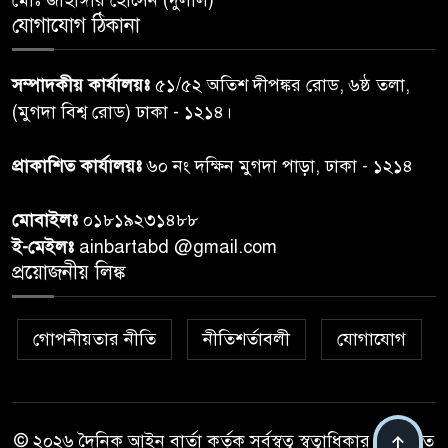
যোগাযোগ ঠিকানা
নরসিংদীতে জুলাই শহীদদের স্মরণে
৬
দোয়া মাহফিল ও ৯৩ জন দুস্থের
সম্পাদকীয় কার্যালয়ঃ
৫১/৫২ অতিশ দীপঙ্কর রোড, ৬ষ্ঠ তলা,
মাঝে ১৩ লক্ষ ১৫ হাজার টাকা
বিতরণ
(মুগদা বিশ্ব রোড) ঢাকা - ১২১৪।
বান্দরবানে বন্যায় ক্ষতিগ্রস্তদের
প্রাকাশিত কার্যালয়ঃ
৬০ নং দক্ষিন মুগদা পাড়া, ঢাকা - ১২১৪
৭
বিএনপি”র ত্রাণ বিতরণ
মোবাইলঃ
০১৮১৯২৩১৪৮৮
ই-মেইলঃ
ainbartabd @gmail.com
দক্ষিণ চট্টগ্রামের এক অসহায় ও
প্রয়োজনীয় লিঙ্ক
৮
আশ্রয়হীন পরিবারের পাশে দাঁড়িয়ে
দৃষ্টান্ত স্থাপন করেছে “চট্টলা ব্লাড
ডোনার্স ক্লাব” এবং “হাসিমুখ পরিবার”
গোপনীয়তার নীতি
নীতিশর্তাবলী
যোগাযোগ
শেখ হাসিনার বক্তব্য প্রচার করলে
৯
আইনানুগ ব্যবস্থা: তথ্য উপদেষ্টা
© ২০২৬ দৈনিক আইন বার্তা কর্তৃক সর্বস্বত্ব স্বত্বাধিকার সংরক্ষিত