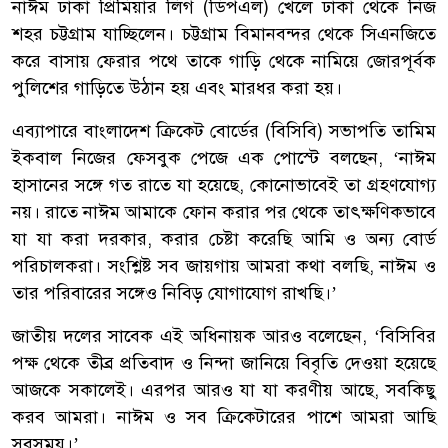
নাঈম ঢাকা প্রিমিয়ার লিগ (ডিপএল) খেলে ঢাকা থেকে নিজ
শহর চট্টগ্রাম যাচ্ছিলেন। চট্টগ্রাম বিমানবন্দর থেকে সিএনজিতে
করে বাসায় ফেরার পথে তাকে গাড়ি থেকে নামিয়ে জোরপূর্বক
পুলিশের গাড়িতে উঠান হয় এবং মারধর করা হয়।
এব্যাপারে বাংলাদেশ ক্রিকেট বোর্ডের (বিসিবি) সভাপতি তামিম
ইকবাল নিজের ফেসবুক পেজে এক পোস্টে বলছেন, ‘নাঈম
হাসানের সঙ্গে গত রাতে যা হয়েছে, কোনোভাবেই তা গ্রহণযোগ্য
নয়। রাতে নাঈম আমাকে ফোন করার পর থেকে তাৎক্ষণিকভাবে
যা যা করা দরকার, করার চেষ্টা করেছি আমি ও অন্য বোর্ড
পরিচালকরা। সংশ্লিষ্ট সব জায়গায় আমরা কথা বলছি, নাঈম ও
তার পরিবারের সঙ্গেও নিবিড় যোগাযোগ রাখছি।’
জাতীয় দলের সাবেক এই অধিনায়ক আরও বলেছেন, ‘বিসিবির
পক্ষ থেকে তীব্র প্রতিবাদ ও নিন্দা জানিয়ে বিবৃতি দেওয়া হয়েছে
আজকে সকালেই। এরপর আরও যা যা করণীয় আছে, সবকিছু
করব আমরা। নাঈম ও সব ক্রিকেটারের পাশে আমরা আছি
সবসময়।’