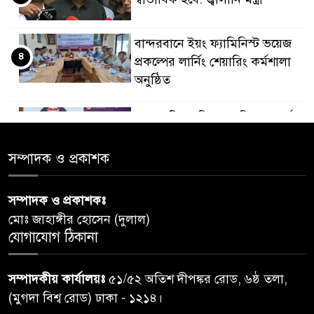
বান্দরবানে ইয়ং ফ্যামিনিস্ট ভয়েজ
৪
প্রকল্পের লার্নিং শেয়ারিং কর্মশালা
অনুষ্ঠিত
ডায়াবেটিস প্রতিরোধে বিজ্ঞান, ধর্ম ও
৫
সমাজের সমন্বিত ভূমিকা প্রয়োজন :
স্বাস্থ্য প্রতিমন্ত্রী
সম্পাদক ও প্রকাশক
পররাষ্ট্রমন্ত্রীর কা‌ছে ইউএনডিপির
সম্পাদক ও প্রকাশকঃ
৬
আবাসিক প্রতিনিধির পরিচয়পত্র
মোঃ জাহাঙ্গীর হোসেন (দুলাল)
পেশ
যোগাযোগ ঠিকানা
শেয়ার কেলেঙ্কারি: সাকিবের বিরুদ্ধে
৭
সম্পাদকীয় কার্যালয়ঃ
৫১/৫২ অতিশ দীপঙ্কর রোড, ৬ষ্ঠ তলা,
তদন্ত শেষ পর্যায়ে, দ্রুত চার্জশিট
(মুগদা বিশ্ব রোড) ঢাকা - ১২১৪।