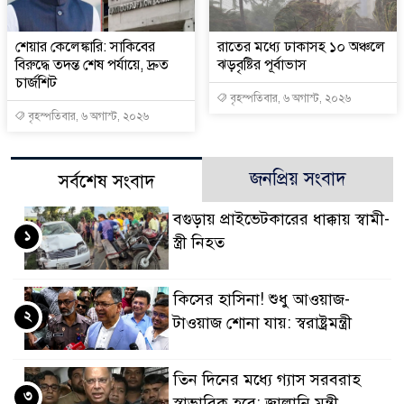
শেয়ার কেলেঙ্কারি: সাকিবের
রাতের মধ্যে ঢাকাসহ ১০ অঞ্চলে
বিরুদ্ধে তদন্ত শেষ পর্যায়ে, দ্রুত
ঝড়বৃষ্টির পূর্বাভাস
চার্জশিট
বৃহস্পতিবার, ৬ অগাস্ট, ২০২৬
বৃহস্পতিবার, ৬ অগাস্ট, ২০২৬
জনপ্রিয় সংবাদ
সর্বশেষ সংবাদ
বগুড়ায় প্রাইভেটকারের ধাক্কায় স্বামী-
১
স্ত্রী নিহত
কিসের হাসিনা! শুধু আওয়াজ-
২
টাওয়াজ শোনা যায়: স্বরাষ্ট্রমন্ত্রী
তিন দিনের মধ্যে গ্যাস সরবরাহ
৩
স্বাভাবিক হবে: জ্বালানি মন্ত্রী