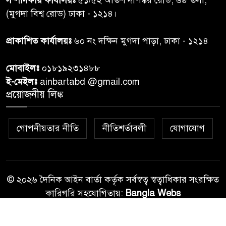
তদন্ত শেষ পর্যায়ে, দ্রুত চার্জশিট
(মুগদা বিশ্ব রোড) ঢাকা - ১২১৪।
রাতের মধ্যে ঢাকাসহ ১০ অঞ্চলে
প্রাকাশিত কার্যালয়ঃ
৬০ নং দক্ষিন মুগদা পাড়া, ঢাকা - ১২১৪
৮
ঝড়বৃষ্টির পূর্বাভাস
মোবাইলঃ
০১৮১৯২৩১৪৮৮
প্রধানমন্ত্রীর সঙ্গে দেখা করে স্বপ্নপূরণ
ই-মেইলঃ
ainbartabd @gmail.com
৯
অনুশ্রীর, মিলল হারমোনিয়াম
প্রয়োজনীয় লিঙ্ক
উপহার
গোপনীয়তার নীতি
নীতিশর্তাবলী
যোগাযোগ
২০ আগস্ট রাষ্ট্রপতি নির্বাচন,
১০
তফসিল প্রকাশ নির্বাচন কমিশনের
© ২০২৬ দৈনিক আইন বার্তা কর্তৃক সর্বস্বত্ব স্বত্বাধিকার সংরক্ষিত
কারিগরি সহযোগিতায়:
Bangla Webs