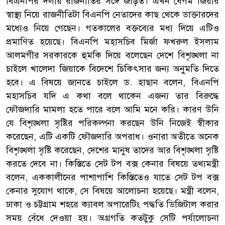
বিএনপির দলীয় রাজনীতির সঙ্গে জড়িত। এখন বেগম জিয়ার
স্বাস্থ্য নিয়ে রাজনীতিটা বিএনপি নেতাদের কাছ থেকে ডাক্তারদের
মধ্যেও নিয়ে গেছেন। গতকালের বক্তব্যের মধ্য দিয়ে এটিও
প্রমাণিত হয়েছে। বিএনপি মহাসচিব মির্জা ফখরুল ইসলাম
আলমগীর সরকারকে হুমকি দিয়ে বলেছেন দেশে বিশৃঙ্খলা না
চাইলে খালেদা জিয়াকে বিদেশে চিকিৎসার জন্য অনুমতি দিতে
হবে। এ বিষয়ে জানতে চাইলে ড. হাছান বলেন, বিএনপি
মহাসচিব যদি এ কথা বলে থাকেন এজন্য তার বিরুদ্ধে
ফৌজদারি মামলা হতে পারে বলে আমি মনে করি। কারণ উনি
যে বিশৃঙ্খলা সৃষ্টির পরিকল্পনা করছেন উনি নিজেই স্বীকার
করেছেন, এটি একটি ফৌজদারি অপরাধ। ওনারা অতীতে অনেক
বিশৃঙ্খলা সৃষ্টি করেছেন, দেশের মানুষ তাদের আর বিশৃঙ্খলা সৃষ্টি
করতে দেবে না। কিস্তিতে সেট টপ বক্স কেনার বিষয়ে তথ্যমন্ত্রী
বলেন, এককালীনের পাশাপাশি কিস্তিতেও যাতে সেট টপ বক্স
কেনার সুযোগ থাকে, সে বিষয়ে আলোচনা হয়েছে। মন্ত্রী বলেন,
ঢাকা ও চট্টগ্রাম শহরে ক্যাবল অপারেটিং পদ্ধতি ডিজিটাল করার
সময় বেঁধে দেওয়া হয়। অগ্রগতি কতটুকু সেটি পর্যালোচনা