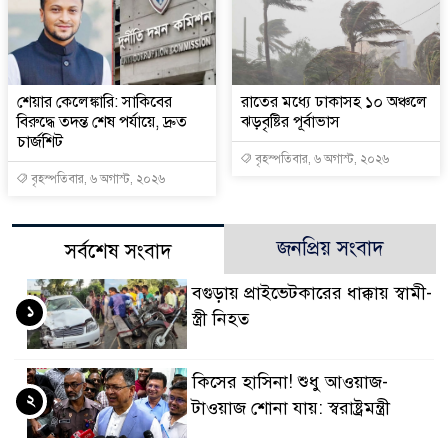
শেয়ার কেলেঙ্কারি: সাকিবের
রাতের মধ্যে ঢাকাসহ ১০ অঞ্চলে
বিরুদ্ধে তদন্ত শেষ পর্যায়ে, দ্রুত
ঝড়বৃষ্টির পূর্বাভাস
চার্জশিট
বৃহস্পতিবার, ৬ অগাস্ট, ২০২৬
বৃহস্পতিবার, ৬ অগাস্ট, ২০২৬
জনপ্রিয় সংবাদ
সর্বশেষ সংবাদ
বগুড়ায় প্রাইভেটকারের ধাক্কায় স্বামী-
১
স্ত্রী নিহত
কিসের হাসিনা! শুধু আওয়াজ-
২
টাওয়াজ শোনা যায়: স্বরাষ্ট্রমন্ত্রী