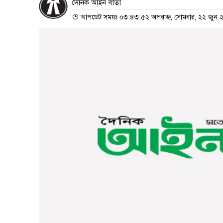
দৈনিক আইন বার্তা
আপডেট সময়ঃ ০৩:৪৩:৫২ অপরাহ্ন, সোমবার, ২২ জুন 