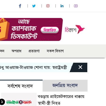
োদন
অপরাধ
প্রতারণা
সকল বিভাগ
×
াজ-টাওয়াজ শোনা যায়: স্বরাষ্ট্রমন্ত্রী
তিন দিনের মধ্যে গ্যাস সর
জনপ্রিয় সংবাদ
সর্বশেষ সংবাদ
বগুড়ায় প্রাইভেটকারের ধাক্কায়
১
স্বামী-স্ত্রী নিহত