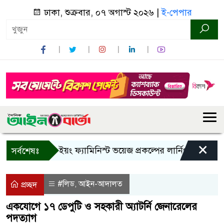
ঢাকা, শুক্রবার, ০৭ অগাস্ট ২০২৬ |
ই-পেপার
×
বান্দরবানে ইয়ং ফ্যামিনিস্ট ভয়েজ প্রকল্পের লার্নিং শেয়ারিং কর্মশ
সর্বশেষঃ
#লিড
আইন-আদালত
,
প্রচ্ছদ
একযোগে ১৭ ডেপুটি ও সহকারী অ্যাটর্নি জেনারেলের
পদত্যাগ