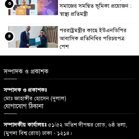
৩
সমাজের সমন্বিত ভূমিকা প্রয়োজন :
স্বাস্থ্য প্রতিমন্ত্রী
পররাষ্ট্রমন্ত্রীর কা‌ছে ইউএনডিপির
৪
আবাসিক প্রতিনিধির পরিচয়পত্র
পেশ
শেয়ার কেলেঙ্কারি: সাকিবের বিরুদ্ধে
৫
সম্পাদক ও প্রকাশক
তদন্ত শেষ পর্যায়ে, দ্রুত চার্জশিট
সম্পাদক ও প্রকাশকঃ
রাতের মধ্যে ঢাকাসহ ১০ অঞ্চলে
৬
মোঃ জাহাঙ্গীর হোসেন (দুলাল)
ঝড়বৃষ্টির পূর্বাভাস
যোগাযোগ ঠিকানা
প্রধানমন্ত্রীর সঙ্গে দেখা করে স্বপ্নপূরণ
৭
সম্পাদকীয় কার্যালয়ঃ
৫১/৫২ অতিশ দীপঙ্কর রোড, ৬ষ্ঠ তলা,
অনুশ্রীর, মিলল হারমোনিয়াম
(মুগদা বিশ্ব রোড) ঢাকা - ১২১৪।
উপহার