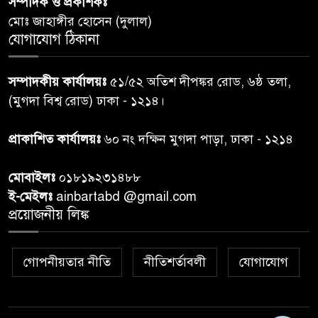
সম্পাদক ও প্রকাশকঃ
৬
আবাসিক প্রতিনিধির পরিচয়পত্র
মোঃ জাহাঙ্গীর হোসেন (দুলাল)
পেশ
যোগাযোগ ঠিকানা
শেয়ার কেলেঙ্কারি: সাকিবের বিরুদ্ধে
৭
সম্পাদকীয় কার্যালয়ঃ
৫১/৫২ অতিশ দীপঙ্কর রোড, ৬ষ্ঠ তলা,
তদন্ত শেষ পর্যায়ে, দ্রুত চার্জশিট
(মুগদা বিশ্ব রোড) ঢাকা - ১২১৪।
রাতের মধ্যে ঢাকাসহ ১০ অঞ্চলে
প্রাকাশিত কার্যালয়ঃ
৬০ নং দক্ষিন মুগদা পাড়া, ঢাকা - ১২১৪
৮
ঝড়বৃষ্টির পূর্বাভাস
মোবাইলঃ
০১৮১৯২৩১৪৮৮
প্রধানমন্ত্রীর সঙ্গে দেখা করে স্বপ্নপূরণ
ই-মেইলঃ
ainbartabd @gmail.com
৯
অনুশ্রীর, মিলল হারমোনিয়াম
প্রয়োজনীয় লিঙ্ক
উপহার
গোপনীয়তার নীতি
নীতিশর্তাবলী
যোগাযোগ
২০ আগস্ট রাষ্ট্রপতি নির্বাচন,
১০
তফসিল প্রকাশ নির্বাচন কমিশনের