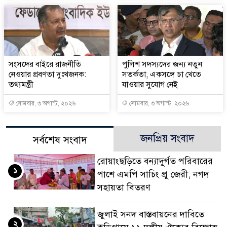
সংসদের বাইরে রাজনীতি
পুলিশ সদস্যদের জন্য নতুন
নেওয়ার প্রবণতা দুঃখজনক:
সতর্কতা, একসঙ্গে চা খেতে
তথ্যমন্ত্রী
যাওয়ার সুযোগ নেই
সোমবার, ৩ অগাস্ট, ২০২৬
সোমবার, ৩ অগাস্ট, ২০২৬
জনপ্রিয় সংবাদ
সর্বশেষ সংবাদ
রোয়াংছড়িতে বন্যাদুর্গত পরিবারের
১
পাশে এমপি সাচিং প্রু জেরী, নগদ
সহায়তা বিতরণ
জুলাই সনদ বাস্তবায়নের দাবিতে
২