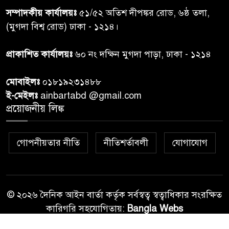
সম্পাদকীয় কার্যালয়ঃ
৫১/৫২ অতিশ দীপঙ্কর রোড, ৬ষ্ঠ তলা,
মাঝে ১৩ লক্ষ ১৫ হাজার টাকা
বিতরণ
(মুগদা বিশ্ব রোড) ঢাকা - ১২১৪।
বান্দরবানে বন্যায় ক্ষতিগ্রস্তদের
প্রাকাশিত কার্যালয়ঃ
৬০ নং দক্ষিন মুগদা পাড়া, ঢাকা - ১২১৪
৭
বিএনপি”র ত্রাণ বিতরণ
মোবাইলঃ
০১৮১৯২৩১৪৮৮
ই-মেইলঃ
ainbartabd @gmail.com
দক্ষিণ চট্টগ্রামের এক অসহায় ও
প্রয়োজনীয় লিঙ্ক
৮
আশ্রয়হীন পরিবারের পাশে দাঁড়িয়ে
দৃষ্টান্ত স্থাপন করেছে “চট্টলা ব্লাড
ডোনার্স ক্লাব” এবং “হাসিমুখ পরিবার”
গোপনীয়তার নীতি
নীতিশর্তাবলী
যোগাযোগ
শেখ হাসিনার বক্তব্য প্রচার করলে
৯
আইনানুগ ব্যবস্থা: তথ্য উপদেষ্টা
© ২০২৬ দৈনিক আইন বার্তা কর্তৃক সর্বস্বত্ব স্বত্বাধিকার সংরক্ষিত
কারিগরি সহযোগিতায়:
Bangla Webs
জবিতে ছাত্রদল-শিবির সংঘর্ষ, ভিপি-
১০
জিএসকে মারধরের অভিযোগ