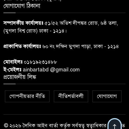
যোগাযোগ ঠিকানা
প্রধানমন্ত্রীর সঙ্গে দেখা করে স্বপ্নপূরণ
৭
সম্পাদকীয় কার্যালয়ঃ
৫১/৫২ অতিশ দীপঙ্কর রোড, ৬ষ্ঠ তলা,
অনুশ্রীর, মিলল হারমোনিয়াম
(মুগদা বিশ্ব রোড) ঢাকা - ১২১৪।
উপহার
প্রাকাশিত কার্যালয়ঃ
৬০ নং দক্ষিন মুগদা পাড়া, ঢাকা - ১২১৪
২০ আগস্ট রাষ্ট্রপতি নির্বাচন,
৮
তফসিল প্রকাশ নির্বাচন কমিশনের
মোবাইলঃ
০১৮১৯২৩১৪৮৮
ই-মেইলঃ
ainbartabd @gmail.com
বান্দরবান বিজিবি সেক্টর সদর দপ্তর
প্রয়োজনীয় লিঙ্ক
৯
এর ব্যবস্থাপনায় বন্যা দুর্গতদের
মাঝে মেডিকেল ক্যাম্পেইন
গোপনীয়তার নীতি
নীতিশর্তাবলী
যোগাযোগ
বান্দরবানের লংলেই পাড়ায়
১০
বাংলাদেশ সেনাবাহিনীর উদ্যোগে
স্থাপিত সৌরচালিত সুপেয় পানির
পাম্প উদ্বোধন
© ২০২৬ দৈনিক আইন বার্তা কর্তৃক সর্বস্বত্ব স্বত্বাধিকার সংরক্ষিত