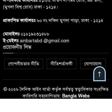
সম্পাদকীয় কার্যালয়ঃ
৫১/৫২ অতিশ দীপঙ্কর রোড, ৬ষ্ঠ তলা,
তদন্ত শেষ পর্যায়ে, দ্রুত চার্জশিট
(মুগদা বিশ্ব রোড) ঢাকা - ১২১৪।
রাতের মধ্যে ঢাকাসহ ১০ অঞ্চলে
প্রাকাশিত কার্যালয়ঃ
৬০ নং দক্ষিন মুগদা পাড়া, ঢাকা - ১২১৪
৮
ঝড়বৃষ্টির পূর্বাভাস
মোবাইলঃ
০১৮১৯২৩১৪৮৮
প্রধানমন্ত্রীর সঙ্গে দেখা করে স্বপ্নপূরণ
ই-মেইলঃ
ainbartabd @gmail.com
৯
অনুশ্রীর, মিলল হারমোনিয়াম
প্রয়োজনীয় লিঙ্ক
উপহার
গোপনীয়তার নীতি
নীতিশর্তাবলী
যোগাযোগ
২০ আগস্ট রাষ্ট্রপতি নির্বাচন,
১০
তফসিল প্রকাশ নির্বাচন কমিশনের
© ২০২৬ দৈনিক আইন বার্তা কর্তৃক সর্বস্বত্ব স্বত্বাধিকার সংরক্ষিত
কারিগরি সহযোগিতায়:
Bangla Webs