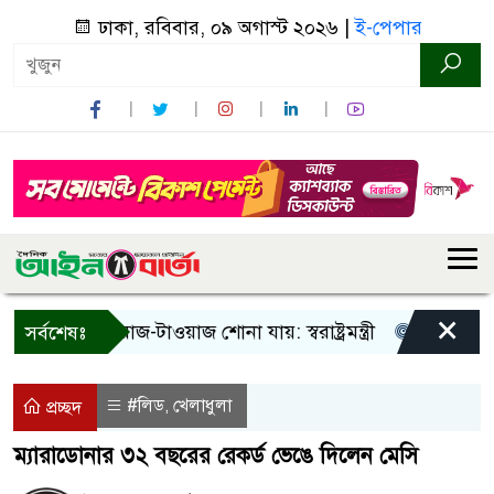
ঢাকা, রবিবার, ০৯ অগাস্ট ২০২৬ |
ই-পেপার
×
া! শুধু আওয়াজ-টাওয়াজ শোনা যায়: স্বরাষ্ট্রমন্ত্রী
তিন দিনের মধ্
সর্বশেষঃ
#লিড
খেলাধুলা
,
প্রচ্ছদ
ম্যারাডোনার ৩২ বছরের রেকর্ড ভেঙে দিলেন মেসি