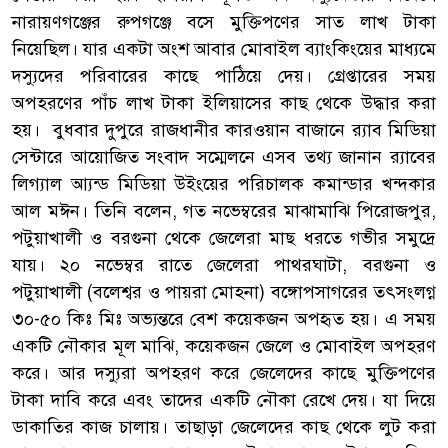
নারায়ণগঞ্জের রুপগঞ্জে বসে মুক্তিপণের সাত লাখ টাকা
নিয়েছিল। যার একটা অংশ আবার মোবাইল ব্যাংকিংয়ের মাধ্যমে
দস্যুদের পরিবারের কাছে পাঠিয়ে দেয়। গ্রেপ্তারের সময়
অপহরণের পাঁচ লাখ টাকা ইলিয়াসের কাছ থেকে উদ্ধার করা
হয়। বুধবার দুপুরে রাজধানীর কারওয়ান বাজানে র‌্যাব মিডিয়া
সেন্টারে আয়োজিত সংবাদ সম্মেলনে এসব তথ্য জানান র‌্যাবের
লিগ্যাল আ্যন্ড মিডিয়া উইংয়ের পরিচালক কমান্ডার খন্দকার
আল মঈন। তিনি বলেন, গত নভেম্বরের মাঝামাঝি পিরোজপুর,
পটুয়াখালী ও বরগুনা থেকে জেলেরা মাছ ধরতে গভীর সমুদ্রে
যায়। ২০ নভেম্বর রাতে জেলেরা পাথরঘাটা, বরগুনা ও
পটুয়াখালী (বলেশ্বর ও পায়রা মোহনা) বঙ্গোপসাগরের তৎসংলগ্ন
৩০-৫০ কিঃ মিঃ অভ্যন্তরে বেশ কয়েকজন অপহৃত হয়। এ সময়
একটি নৌকার মূল মাঝি, কয়েকজন জেলে ও মোবাইল অপহরণ
করে। আর দস্যুরা অপহরণ করে জেলেদের কাছে মুক্তিপণের
টাকা দাবি করে এবং তাদের একটি নৌকা রেখে দেয়। যা দিয়ে
ডাকাতির কাজ চালায়। তাছাড়া জেলেদের কাছ থেকে লুট করা