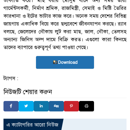
ডাকাতি করে। মাছ ধরার মৌসুম বাদে অন্য সময় তারা
গার্মেন্টসকর্মী, নির্মাণ শ্রমিক, রাজমিস্ত্রী, সেমাই ও মিষ্টি তৈরির
কারখানা ও ইটের ভাটার কাজ করে। অনেক সময় দেশের বিভিন্ন
জায়গায় একাধিক বিয়ে করে ছদ্মবেশে জীবনযাপন করছে। র‌্যাব
বলছে, জেলেদের নৌকায় লুট করা মাছ, জাল, নৌকা, তেলসহ
অন্যান্য জিনিস অল্প দামে বিক্রি করত। এগুলো কারা কিনছে
তাদের ব্যাপারে গুরুত্বপূর্ণ তথ্য পাওয়া গেছে।
Download
ট্যাগস :
নিউজটি শেয়ার করুন
এ ক্যাটাগরির আরো নিউজ