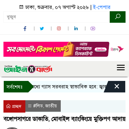
ঢাকা, শুক্রবার, ০৭ অগাস্ট ২০২৬ |
ই-পেপার
×
তিন দিনের মধ্যে গ্যাস সরবরাহ স্বাভাবিক হবে: জ্বালানি মন্ত্রী
ব
সর্বশেষঃ
#লিড
জাতীয়
,
প্রচ্ছদ
বঙ্গোপসাগরে ডাকাতি, মোবাইল ব্যাংকিংয়ে মুক্তিপণ আদায়