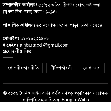
৭
সম্পাদকীয় কার্যালয়ঃ
৫১/৫২ অতিশ দীপঙ্কর রোড, ৬ষ্ঠ তলা,
ঝড়বৃষ্টির পূর্বাভাস
(মুগদা বিশ্ব রোড) ঢাকা - ১২১৪।
প্রধানমন্ত্রীর সঙ্গে দেখা করে স্বপ্নপূরণ
প্রাকাশিত কার্যালয়ঃ
৬০ নং দক্ষিন মুগদা পাড়া, ঢাকা - ১২১৪
৮
অনুশ্রীর, মিলল হারমোনিয়াম
উপহার
মোবাইলঃ
০১৮১৯২৩১৪৮৮
ই-মেইলঃ
ainbartabd @gmail.com
২০ আগস্ট রাষ্ট্রপতি নির্বাচন,
প্রয়োজনীয় লিঙ্ক
৯
তফসিল প্রকাশ নির্বাচন কমিশনের
গোপনীয়তার নীতি
নীতিশর্তাবলী
যোগাযোগ
বান্দরবান বিজিবি সেক্টর সদর দপ্তর
১০
এর ব্যবস্থাপনায় বন্যা দুর্গতদের
মাঝে মেডিকেল ক্যাম্পেইন
© ২০২৬ দৈনিক আইন বার্তা কর্তৃক সর্বস্বত্ব স্বত্বাধিকার সংরক্ষিত
কারিগরি সহযোগিতায়:
Bangla Webs