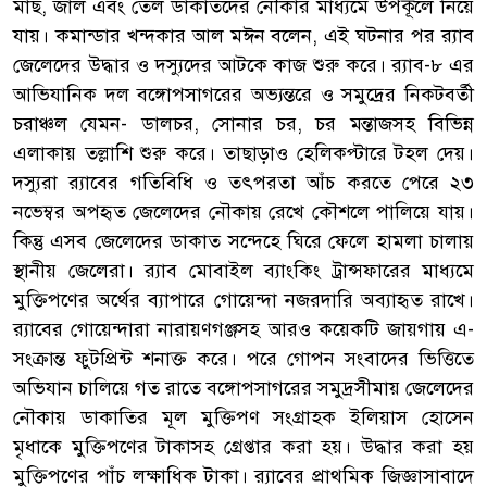
মাছ, জাল এবং তেল ডাকাতদের নৌকার মাধ্যমে উপকূলে নিয়ে
যায়। কমান্ডার খন্দকার আল মঈন বলেন, এই ঘটনার পর র‌্যাব
জেলেদের উদ্ধার ও দস্যুদের আটকে কাজ শুরু করে। র‌্যাব-৮ এর
আভিযানিক দল বঙ্গোপসাগরের অভ্যন্তরে ও সমুদ্রের নিকটবর্তী
চরাঞ্চল যেমন- ডালচর, সোনার চর, চর মন্তাজসহ বিভিন্ন
এলাকায় তল্লাশি শুরু করে। তাছাড়াও হেলিকপ্টারে টহল দেয়।
দস্যুরা র‌্যাবের গতিবিধি ও তৎপরতা আঁচ করতে পেরে ২৩
নভেম্বর অপহৃত জেলেদের নৌকায় রেখে কৌশলে পালিয়ে যায়।
কিন্তু এসব জেলেদের ডাকাত সন্দেহে ঘিরে ফেলে হামলা চালায়
স্থানীয় জেলেরা। র‌্যাব মোবাইল ব্যাংকিং ট্রান্সফারের মাধ্যমে
মুক্তিপণের অর্থের ব্যাপারে গোয়েন্দা নজরদারি অব্যাহৃত রাখে।
র‌্যাবের গোয়েন্দারা নারায়ণগঞ্জসহ আরও কয়েকটি জায়গায় এ-
সংক্রান্ত ফুটপ্রিন্ট শনাক্ত করে। পরে গোপন সংবাদের ভিত্তিতে
অভিযান চালিয়ে গত রাতে বঙ্গোপসাগরের সমুদ্রসীমায় জেলেদের
নৌকায় ডাকাতির মূল মুক্তিপণ সংগ্রাহক ইলিয়াস হোসেন
মৃধাকে মুক্তিপণের টাকাসহ গ্রেপ্তার করা হয়। উদ্ধার করা হয়
মুক্তিপণের পাঁচ লক্ষাধিক টাকা। র‌্যাবের প্রাথমিক জিজ্ঞাসাবাদে