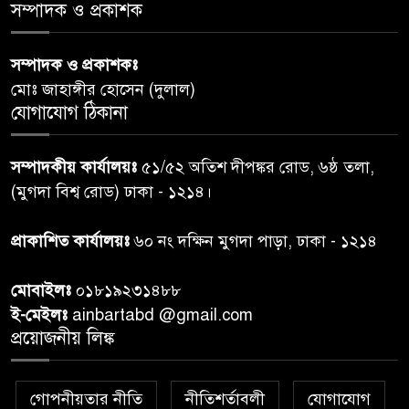
স্বাস্থ্য প্রতিমন্ত্রী
সম্পাদক ও প্রকাশক
পররাষ্ট্রমন্ত্রীর কা‌ছে ইউএনডিপির
সম্পাদক ও প্রকাশকঃ
৬
আবাসিক প্রতিনিধির পরিচয়পত্র
মোঃ জাহাঙ্গীর হোসেন (দুলাল)
পেশ
যোগাযোগ ঠিকানা
শেয়ার কেলেঙ্কারি: সাকিবের বিরুদ্ধে
৭
সম্পাদকীয় কার্যালয়ঃ
৫১/৫২ অতিশ দীপঙ্কর রোড, ৬ষ্ঠ তলা,
তদন্ত শেষ পর্যায়ে, দ্রুত চার্জশিট
(মুগদা বিশ্ব রোড) ঢাকা - ১২১৪।
রাতের মধ্যে ঢাকাসহ ১০ অঞ্চলে
প্রাকাশিত কার্যালয়ঃ
৬০ নং দক্ষিন মুগদা পাড়া, ঢাকা - ১২১৪
৮
ঝড়বৃষ্টির পূর্বাভাস
মোবাইলঃ
০১৮১৯২৩১৪৮৮
প্রধানমন্ত্রীর সঙ্গে দেখা করে স্বপ্নপূরণ
ই-মেইলঃ
ainbartabd @gmail.com
৯
অনুশ্রীর, মিলল হারমোনিয়াম
প্রয়োজনীয় লিঙ্ক
উপহার
গোপনীয়তার নীতি
নীতিশর্তাবলী
যোগাযোগ
২০ আগস্ট রাষ্ট্রপতি নির্বাচন,