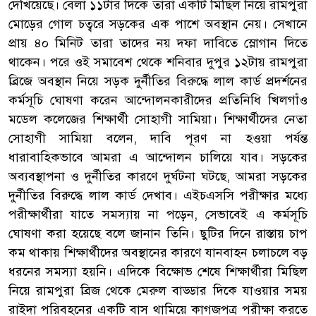
দেখিয়েছে। বেলা ১১টার দিকে তারা একটি মিছিল নিয়ে রামপুরা
মোড়ের গোল চত্বরে সড়কের এক পাশে অবস্থান নেয়। সেখানে
প্রায় ৪০ মিনিট তারা তাদের নয় দফা দাবিতে স্লোগান দিতে
থাকেন। পরে ওই সমাবেশ থেকে শনিবার দুপুর ১২টায় রামপুরা
ব্রিজে অবস্থান নিয়ে সড়ক দুর্নীতির বিরুদ্ধে লাল কার্ড প্রদর্শনের
কর্মসূচি ঘোষণা করেন আন্দোলনকারীদের প্রতিনিধি খিলগাঁও
মডেল কলেজের শিক্ষার্থী সোহাগী সামিয়া। শিক্ষার্থীদের নেতা
সোহাগী সামিয়া বলেন, দাবি পূরণ না হওয়া পর্যন্ত
ধারাবাহিকভাবে আমরা এ আন্দোলন চালিয়ে যাব। সড়কের
অব্যবস্থাপনা ও দুর্নীতির কারণে দুর্ঘটনা ঘটছে, আমরা সড়কের
দুর্নীতির বিরুদ্ধে লাল কার্ড দেখাব। এইচএসসি পরীক্ষার মধ্যে
পরীক্ষার্থীরা যাতে সমস্যায় না পড়েন, সেভাবেই এ কর্মসূচি
ঘোষণা করা হয়েছে বলে জানান তিনি। ছুটির দিনে রাস্তায় চাপ
কম থাকায় শিক্ষার্থীদের অবস্থানের কারণে যানবাহন চলাচলে বড়
ধরনের সমস্যা হয়নি। এদিকে বিক্ষোভ শেষে শিক্ষার্থীরা মিছিল
নিয়ে রামপুরা ব্রিজ থেকে মেরুল বাড্ডার দিকে যাওয়ার সময়
রাইদা পরিবহনের একটি বাস থামিয়ে কাগজপত্র পরীক্ষা করতে