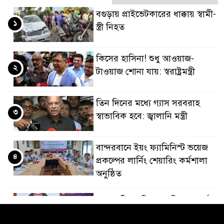
বগুড়ায় প্রাইভেটকারের ধাক্কায় স্বামী-
১
স্ত্রী নিহত
কিসের হাসিনা! শুধু আওয়াজ-
২
টাওয়াজ শোনা যায়: স্বরাষ্ট্রমন্ত্রী
তিন দিনের মধ্যে গ্যাস সরবরাহ
৩
স্বাভাবিক হবে: জ্বালানি মন্ত্রী
বান্দরবানে ইয়ং ফ্যামিনিস্ট ভয়েজ
৪
প্রকল্পের লার্নিং শেয়ারিং কর্মশালা
অনুষ্ঠিত
ডায়াবেটিস প্রতিরোধে বিজ্ঞান, ধর্ম ও
৫
সমাজের সমন্বিত ভূমিকা প্রয়োজন :