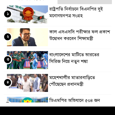
রাষ্ট্রপতি নির্বাচনে বিএনপির দুই
১
মনোনয়নপত্র সংগ্রহ
কাল এসএসসি পরীক্ষার ফল প্রকাশ
২
উদ্বোধন করবেন শিক্ষামন্ত্রী
বাংলাদেশের মাটিতে ভারতের
৩
সিরিজ নিয়ে নতুন শঙ্কা
মহেশখালীর মাতারবাড়িতে
৪
পৌঁছেছেন প্রধানমন্ত্রী
ডিএমপির অভিযানে ৫০৪ জন
৫
গ্রেপ্তার, মামলা ৩৫