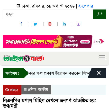
ঢাকা, রবিবার, ০৯ অগাস্ট ২০২৬ |
ই-পেপার
×
সএসসি পরীক্ষার ফল প্রকাশ উদ্বোধন করবেন শিক্ষামন্ত্রী
বাংল
সর্বশেষঃ
#লিড
জাতীয়
,
প্রচ্ছদ
বিএনপির মশাল মিছিল দেখলে জনগণ আতঙ্কিত হয়:
তথ্যমন্ত্রী