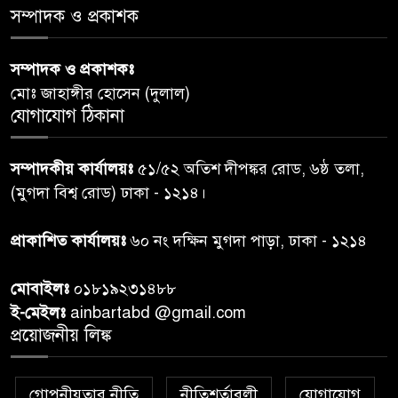
সম্পাদক ও প্রকাশক
গাজার ধ্বংসস্তূপে মিলল আরও ১৯
৬
লাশ, নিখোঁজ ৮ হাজারের বেশি
সম্পাদক ও প্রকাশকঃ
মোঃ জাহাঙ্গীর হোসেন (দুলাল)
কুলাউড়া সীমান্তে বিএসএফের
যোগাযোগ ঠিকানা
৭
গুলিতে বাংলাদেশি যুবক নিহত
সম্পাদকীয় কার্যালয়ঃ
৫১/৫২ অতিশ দীপঙ্কর রোড, ৬ষ্ঠ তলা,
বগুড়ায় প্রাইভেটকারের ধাক্কায় স্বামী-
(মুগদা বিশ্ব রোড) ঢাকা - ১২১৪।
৮
স্ত্রী নিহত
প্রাকাশিত কার্যালয়ঃ
৬০ নং দক্ষিন মুগদা পাড়া, ঢাকা - ১২১৪
কিসের হাসিনা! শুধু আওয়াজ-
৯
মোবাইলঃ
০১৮১৯২৩১৪৮৮
টাওয়াজ শোনা যায়: স্বরাষ্ট্রমন্ত্রী
ই-মেইলঃ
ainbartabd @gmail.com
প্রয়োজনীয় লিঙ্ক
তিন দিনের মধ্যে গ্যাস সরবরাহ
১০
স্বাভাবিক হবে: জ্বালানি মন্ত্রী
গোপনীয়তার নীতি
নীতিশর্তাবলী
যোগাযোগ