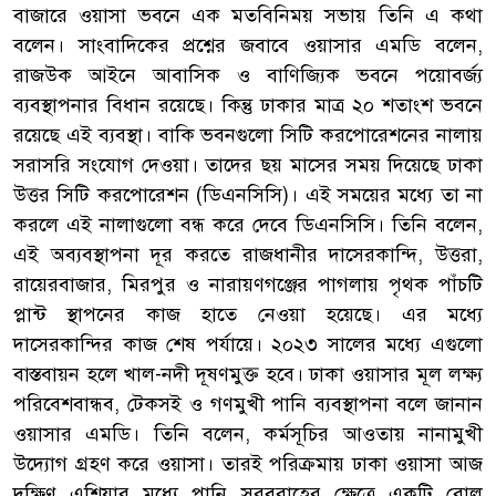
বাজারে ওয়াসা ভবনে এক মতবিনিময় সভায় তিনি এ কথা
বলেন। সাংবাদিকের প্রশ্নের জবাবে ওয়াসার এমডি বলেন,
রাজউক আইনে আবাসিক ও বাণিজ্যিক ভবনে পয়োবর্জ্য
ব্যবস্থাপনার বিধান রয়েছে। কিন্তু ঢাকার মাত্র ২০ শতাংশ ভবনে
রয়েছে এই ব্যবস্থা। বাকি ভবনগুলো সিটি করপোরেশনের নালায়
সরাসরি সংযোগ দেওয়া। তাদের ছয় মাসের সময় দিয়েছে ঢাকা
উত্তর সিটি করপোরেশন (ডিএনসিসি)। এই সময়ের মধ্যে তা না
করলে এই নালাগুলো বন্ধ করে দেবে ডিএনসিসি। তিনি বলেন,
এই অব্যবস্থাপনা দূর করতে রাজধানীর দাসেরকান্দি, উত্তরা,
রায়েরবাজার, মিরপুর ও নারায়ণগঞ্জের পাগলায় পৃথক পাঁচটি
প্লান্ট স্থাপনের কাজ হাতে নেওয়া হয়েছে। এর মধ্যে
দাসেরকান্দির কাজ শেষ পর্যায়ে। ২০২৩ সালের মধ্যে এগুলো
বাস্তবায়ন হলে খাল-নদী দূষণমুক্ত হবে। ঢাকা ওয়াসার মূল লক্ষ্য
পরিবেশবান্ধব, টেকসই ও গণমুখী পানি ব্যবস্থাপনা বলে জানান
ওয়াসার এমডি। তিনি বলেন, কর্মসূচির আওতায় নানামুখী
উদ্যোগ গ্রহণ করে ওয়াসা। তারই পরিক্রমায় ঢাকা ওয়াসা আজ
দক্ষিণ এশিয়ার মধ্যে পানি সরবরাহের ক্ষেত্রে একটি রোল