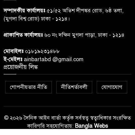
সম্পাদকীয় কার্যালয়ঃ
৫১/৫২ অতিশ দীপঙ্কর রোড, ৬ষ্ঠ তলা,
কুলাউড়া সীমান্তে বিএসএফের
(মুগদা বিশ্ব রোড) ঢাকা - ১২১৪।
৮
গুলিতে বাংলাদেশি যুবক নিহত
প্রাকাশিত কার্যালয়ঃ
৬০ নং দক্ষিন মুগদা পাড়া, ঢাকা - ১২১৪
বাংলাদেশি বৃদ্ধকে বিএসএফ ধরে
৯
মোবাইলঃ
০১৮১৯২৩১৪৮৮
নেওয়ার পর ভারতীয় নাগরিক আটক
ই-মেইলঃ
ainbartabd @gmail.com
প্রয়োজনীয় লিঙ্ক
বগুড়ায় প্রাইভেটকারের ধাক্কায় স্বামী-
১০
স্ত্রী নিহত
গোপনীয়তার নীতি
নীতিশর্তাবলী
যোগাযোগ
© ২০২৬ দৈনিক আইন বার্তা কর্তৃক সর্বস্বত্ব স্বত্বাধিকার সংরক্ষিত
কারিগরি সহযোগিতায়:
Bangla Webs