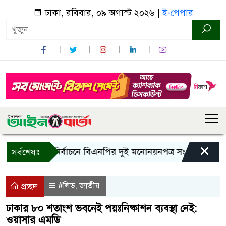
ঢাকা, রবিবার, ০৯ অগাস্ট ২০২৬ |
ই-পেপার
×
রাষ্ট্রপতি নির্বাচনে বিএনপির দুই মনোনয়নপত্র সংগ্রহ
কাল এস
সর্বশেষঃ
#লিড
জাতীয়
,
প্রচ্ছদ
ঢাকার ৮০ শতাংশ ভবনেই পয়ঃনিষ্কাশন ব্যবস্থা নেই:
ওয়াসার এমডি