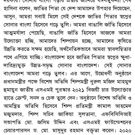
দরকার। সোনার বাংলা গড়ার প্রত্যয় জানিয়ে বঙ্গবন্ধুকন্যা শেখ
হাসিনা বলেন, জাতির পিতা যে দেশ আমাদের উপহার দিয়েছেন,
আসুন, আমরা সবাই মিলে সেই দেশকে জাতির পিতার স্বপ্নের
সোনার বাংলা হিসেবে গড়ে তুলি। আমরা বাঙালি জাঁতি হিসেবে
আত্মমর্যাদা পেয়েছি, বাঙালি জাঁতি হিসেবে আজকে আমরা
উদ্যোক্তা হচ্ছি, আমাদের শিল্পায়ন হচ্ছে, আমাদের কৃষিতে
উন্নতি করতে সক্ষম হয়েছি, অর্থনৈতিকভাবে আমরা স্বাবলম্বিতার
পথে এগিয়ে যাচ্ছি। বাংলাদেশ হবে জাতির পিতার স্বপ্নের ক্ষুধা-
দারিদ্র্যমুক্ত উন্নত-সমৃদ্ধ সোনার বাংলাদেশ। সেই সোনার
বাংলাদেশ আমরা গড়ে তুলব। এর আগে, উদ্বোধনী অনুষ্ঠানে
প্রধানমন্ত্রীর পক্ষে বিশেষ অতিথি শিল্পমন্ত্রী নুরুল মজিদ মাহমুদ
হুমায়ুন জাতীয় এসএমই পুরস্কার ২০২১ বিজয়ী চার উদ্যোক্তার
হাতে ক্রেস্ট, সনদ ও চেক তুলে দেন। অনুষ্ঠানে বিশেষ অতিথি ও
আমন্ত্রিত অতিথি হিসেবে শিল্প প্রতিমন্ত্রী কামাল আহমেদ
মজুমদার, শিল্প সচিব জাকিয়া সুলতানা, এফবিসিসিআই
সভাপতি মো. জসিম উদ্দিন এবং এসএমই ফাউন্ডেশনের
চেয়ারপারসন ড. মো. মাসুদুর রহমান বক্তৃতা করেন। ২০২০