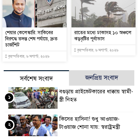
শেয়ার কেলেঙ্কারি: সাকিবের
রাতের মধ্যে ঢাকাসহ ১০ অঞ্চলে
বিরুদ্ধে তদন্ত শেষ পর্যায়ে, দ্রুত
ঝড়বৃষ্টির পূর্বাভাস
চার্জশিট
বৃহস্পতিবার, ৬ অগাস্ট, ২০২৬
বৃহস্পতিবার, ৬ অগাস্ট, ২০২৬
জনপ্রিয় সংবাদ
সর্বশেষ সংবাদ
বগুড়ায় প্রাইভেটকারের ধাক্কায় স্বামী-
১
স্ত্রী নিহত
কিসের হাসিনা! শুধু আওয়াজ-
২
টাওয়াজ শোনা যায়: স্বরাষ্ট্রমন্ত্রী