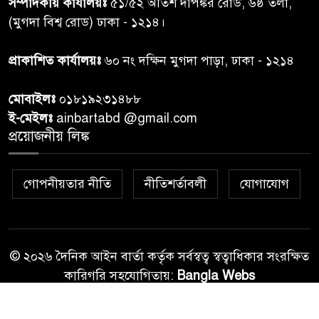
৭
সম্পাদকীয় কার্যালয়ঃ
৫১/৫২ অতিশ দীপঙ্কর রোড, ৬ষ্ঠ তলা,
তদন্ত শেষ পর্যায়ে, দ্রুত চার্জশিট
(মুগদা বিশ্ব রোড) ঢাকা - ১২১৪।
রাতের মধ্যে ঢাকাসহ ১০ অঞ্চলে
প্রাকাশিত কার্যালয়ঃ
৬০ নং দক্ষিন মুগদা পাড়া, ঢাকা - ১২১৪
৮
ঝড়বৃষ্টির পূর্বাভাস
মোবাইলঃ
০১৮১৯২৩১৪৮৮
প্রধানমন্ত্রীর সঙ্গে দেখা করে স্বপ্নপূরণ
ই-মেইলঃ
ainbartabd @gmail.com
৯
অনুশ্রীর, মিলল হারমোনিয়াম
প্রয়োজনীয় লিঙ্ক
উপহার
গোপনীয়তার নীতি
নীতিশর্তাবলী
যোগাযোগ
২০ আগস্ট রাষ্ট্রপতি নির্বাচন,
১০
তফসিল প্রকাশ নির্বাচন কমিশনের
© ২০২৬ দৈনিক আইন বার্তা কর্তৃক সর্বস্বত্ব স্বত্বাধিকার সংরক্ষিত
কারিগরি সহযোগিতায়:
Bangla Webs