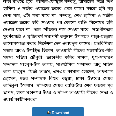
লক্ষ্য রাখতে হবে। ব্যানার-ফেস্টুনে বঙ্গবন্ধু, আমাদের নেত্রী শেখ
হাসিনা ও সজীব ওয়াজেদ জয়ের চেয়ে কারো কারো ছবি বড়
দেখা যায়, এটা করা যাবে না। বঙ্গবন্ধু, শেখ হাসিনা ও সজীব
ওয়াজেদ জয়ের ছবি দেওয়ার পর কোনো ব্যক্তি বিশেষের ছবি
দেওয়া যাবে না। তবে সৌজন্যে নাম দেওয়া যাবে। সস্বাধীনতার
সুবর্ণজয়ন্তী ও মুজিববর্ষ সমাপনী অনুষ্ঠান উপলক্ষে পাড়া-মহল্লায়
আলোকসজ্জা করার নির্দেশনা দেন ওবায়দুল কাদের। মতবিনিময়
সভায় আরও উপস্থিত ছিলেন, আওয়ামী লীগের সভাপতিম-লীর
সদস্য মতিয়া চৌধুরী, জাহাঙ্গীর কবির নানক, যুগ্ম-সাধারণ
সম্পাদক মাহবুব-উল আলম, সাংগঠনিক সম্পাদক আবু সাঈদ
আল মাহমুদ, মির্জা আজম, এসএম কামাল হোসেন, আফজাল
হোসেন, দপ্তর সম্পাদক বিপ্লব বড়ুয়া, ঢাকা উত্তরের মেয়র
আতিকুল ইসলাম, দক্ষিণের মেয়র ব্যারিস্টার শেখ ফজলে নূর
তাপস, ঢাকা মহানগর উত্তর ও দক্ষিণ আওয়ামী লীগের নেতা ও
ওয়ার্ড কাউন্সিলররা।
Download