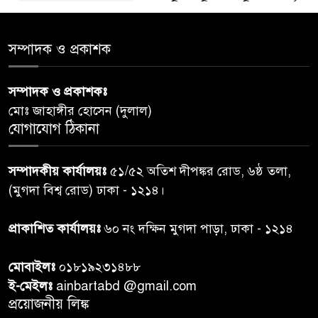
ডায়াবেটিস প্রতিরোধে বিজ্ঞান, ধর্ম ও
৫
সমাজের সমন্বিত ভূমিকা প্রয়োজন :
স্বাস্থ্য প্রতিমন্ত্রী
সম্পাদক ও প্রকাশক
পররাষ্ট্রমন্ত্রীর কা‌ছে ইউএনডিপির
সম্পাদক ও প্রকাশকঃ
৬
আবাসিক প্রতিনিধির পরিচয়পত্র
মোঃ জাহাঙ্গীর হোসেন (দুলাল)
পেশ
যোগাযোগ ঠিকানা
শেয়ার কেলেঙ্কারি: সাকিবের বিরুদ্ধে
৭
সম্পাদকীয় কার্যালয়ঃ
৫১/৫২ অতিশ দীপঙ্কর রোড, ৬ষ্ঠ তলা,
তদন্ত শেষ পর্যায়ে, দ্রুত চার্জশিট
(মুগদা বিশ্ব রোড) ঢাকা - ১২১৪।
রাতের মধ্যে ঢাকাসহ ১০ অঞ্চলে
প্রাকাশিত কার্যালয়ঃ
৬০ নং দক্ষিন মুগদা পাড়া, ঢাকা - ১২১৪
৮
ঝড়বৃষ্টির পূর্বাভাস
মোবাইলঃ
০১৮১৯২৩১৪৮৮
প্রধানমন্ত্রীর সঙ্গে দেখা করে স্বপ্নপূরণ
ই-মেইলঃ
ainbartabd @gmail.com
৯
অনুশ্রীর, মিলল হারমোনিয়াম
প্রয়োজনীয় লিঙ্ক