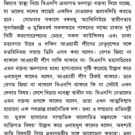
জিয়ার স্বাস্থ্য নিয়ে বিএনপি ক্রমাগত মনগড়া বক্তব্য দিয়ে যাচ্ছে,
যা তাদের দলের কাছেই একদিন নেতাদের জবাবদিহি করতে
হবে। সোমবার সকালে বঙ্গবন্ধু অ্যাভিনিউয়ে স্বাধীনতার
সুবর্ণজয়ন্তী ও মুজিববর্ষ সফলভাবে পালনের লক্ষ্যে ঢাকার দুই
সিটি করপোরেশনের মেয়র, সকল কাউন্সিলর এবং ঢাকা
মহানগর উত্তর ও দক্ষিণ আওয়ামী লীগের নেতৃবৃন্দের সঙ্গে
মতবিনিময় সভায় তিনি এসব কথা বলেন। বেগম জিয়া না
থাকলে আওয়ামী লীগ নাকি থাকবে না- বিএনপি মহাসচিবের
এমন বক্তব্য জনগণের মধ্যে হাস্যরসের সৃষ্টি করেছে উল্লেখ করে
ওবায়দুল কাদের বলেন, আওয়ামী লীগ ঠিকই থাকবে। তবে
বেগম জিয়া না থাকলে বিএনপি থাকবে কি না সেটাই এখন
দেখার বিষয়। দেশে বিচার ব্যবস্থা স্বাধীন নয়- বিএনপি নেতাদের
এমন বক্তব্য প্রসঙ্গে কাদের বলেন, তারা এখন আত্মবিশ্বাস
হারানো এক পথভ্রান্ত রাজনৈতিক দল। তথ্য ও সম্প্রচার প্রতিমন্ত্রী
ডা. মুরাদ হাসানের সাম্প্রতিক আলোচিত মন্তব্যকে ‘তার
ব্যক্তিগত বিষয়’ উল্লেখ করে ওবায়দুল কাদের বলেন, অবশ্যই
আমি বিষয়টি নিয়ে প্রধানমন্ত্রীর সঙ্গে আলোচনা করবো। তথ্য