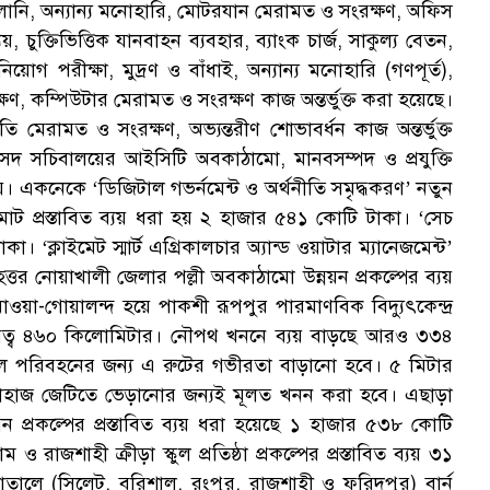
ও জ¦ালানি, অন্যান্য মনোহারি, মোটরযান মেরামত ও সংরক্ষণ, অফিস
, চুক্তিভিত্তিক যানবাহন ব্যবহার, ব্যাংক চার্জ, সাকুল্য বেতন,
িয়োগ পরীক্ষা, মুদ্রণ ও বাঁধাই, অন্যান্য মনোহারি (গণপূর্ত),
ষণ, কম্পিউটার মেরামত ও সংরক্ষণ কাজ অন্তর্ভুক্ত করা হয়েছে।
াতি মেরামত ও সংরক্ষণ, অভ্যন্তরীণ শোভাবর্ধন কাজ অন্তর্ভুক্ত
দ সচিবালয়ের আইসিটি অবকাঠামো, মানবসম্পদ ও প্রযুক্তি
য়। একনেকে ‘ডিজিটাল গভর্নমেন্ট ও অর্থনীতি সমৃদ্ধকরণ’ নতুন
োট প্রস্তাবিত ব্যয় ধরা হয় ২ হাজার ৫৪১ কোটি টাকা। ‘সেচ
। ‘ক্লাইমেট স্মার্ট এগ্রিকালচার অ্যান্ড ওয়াটার ম্যানেজমেন্ট’
ৃহত্তর নোয়াখালী জেলার পল্লী অবকাঠামো উন্নয়ন প্রকল্পের ব্যয়
য়া-গোয়ালন্দ হয়ে পাকশী রূপপুর পারমাণবিক বিদ্যুৎকেন্দ্র
দূরত্ব ৪৬০ কিলোমিটার। নৌপথ খননে ব্যয় বাড়ছে আরও ৩৩৪
ামাল পরিবহনের জন্য এ রুটের গভীরতা বাড়ানো হবে। ৫ মিটার
জাহাজ জেটিতে ভেড়ানোর জন্যই মূলত খনন করা হবে। এছাড়া
ন প্রকল্পের প্রস্তাবিত ব্যয় ধরা হয়েছে ১ হাজার ৫৩৮ কোটি
ম ও রাজশাহী ক্রীড়া স্কুল প্রতিষ্ঠা প্রকল্পের প্রস্তাবিত ব্যয় ৩১
ালে (সিলেট, বরিশাল, রংপুর, রাজশাহী ও ফরিদপুর) বার্ন