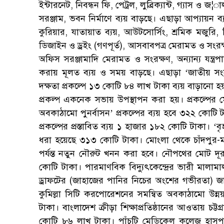
ইন্টারনেট, নিবন্ধন ফি, পেট্রল, লুব্রিক্যান্ট, গ্যাস 
সরঞ্জাম, ভবন নির্মাণে ব্যয় বাড়ছে। এছাড়া আপ্যায়ন ব্যয়
কুরিয়ার, যাতায়াত ব্যয়, আউটসোর্সিং, শ্রমিক মজুরি, ন
ডিজাইন ও ড্রইং (গণপূর্ত), আসবাবপত্র মেরামত ও সংরক্
অফিস সরঞ্জামাদি মেরামত ও সংরক্ষণ, অন্যান্য যন্ত্রপ
করায় মূলত ব্যয় ও সময় বাড়ছে। এছাড়া ‘জাতীয় সংস
দক্ষতা প্রকল্পে ১৩ কোটি ৮৪ লাখ টাকা ব্যয় বাড়ানো হ
প্রকল্প একনেক সভায় উপস্থাপন করা হয়। প্রকল্পের ম
অবকাঠামো পুনর্বাসন’ প্রকল্পের ব্যয় হবে ৩২২ কোটি টাকা
প্রকল্পের প্রস্তাবিত ব্যয় ১ হাজার ১৮২ কোটি টাকা। ‘ব
ধরা হয়েছে ৩১৩ কোটি টাকা। মোংলা থেকে চাঁদপুর-মাও
পর্যন্ত নতুন নৌরুট খনন করা হবে। নৌপথের মোট 
কোটি টাকা। পারমাণবিক বিদ্যুৎকেন্দ্রের ভারী মাল
ড্রাফটের (জাহাজের পানির নিচের অংশের গভীরতা) 
কুমিল্লা সিটি করপোরেশনের সমন্বিত অবকাঠামো উন্নয়
টাকা। বাংলাদেশ ক্রীড়া শিক্ষাপ্রতিষ্ঠানের আওতায় চট্টগ্রা
কোটি ৮৬ লাখ টাকা। পাঁচটি মেডিকেল কলেজ হাসপাত