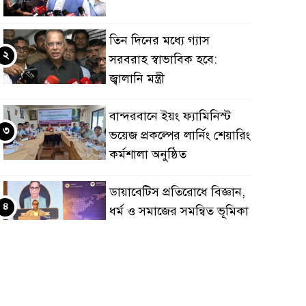
তিন দিনের মধ্যে গ্যাস
২
সরবরাহ স্বাভাবিক হবে:
জ্বালানি মন্ত্রী
বান্দরবানে ইয়ং ফ্যামিনিস্ট
৩
ভয়েজ প্রকল্পের লার্নিং শেয়ারিং
কর্মশালা অনুষ্ঠিত
ডায়াবেটিস প্রতিরোধে বিজ্ঞান,
৪
ধর্ম ও সমাজের সমন্বিত ভূমিকা
প্রয়োজন : স্বাস্থ্য প্রতিমন্ত্রী
পররাষ্ট্রমন্ত্রীর কা‌ছে
৫
ইউএনডিপির আবাসিক
প্রতিনিধির পরিচয়পত্র পেশ