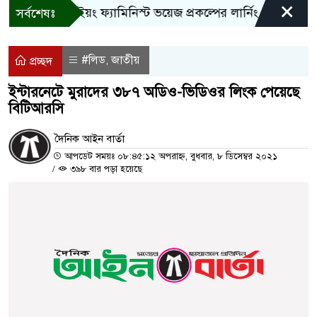
×
বান্দরবানে ইয়ং ফ্যামিনিস্ট ভয়েজ প্রকল্পের লার্নিং শেয়ারিং কর্মশা
সর্বশেষঃ
#লিড
জাতীয়
,
প্রচ্ছদ
ইন্টারনেটে মুরাদের ৩৮৭ অডিও-ভিডিওর লিংক পেয়েছে
বিটিআরসি
দৈনিক আইন বার্তা
আপডেট সময়ঃ ০৮:৪৫:১২ অপরাহ্ন, বুধবার, ৮ ডিসেম্বর ২০২১
/
৩৯৮ বার পড়া হয়েছে