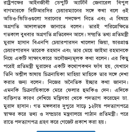
রাষ্ট্রপক্ষের আইনজীবী ডেপুটি অ্যাটর্নি জেনারেল বিপুল
বাগমারকে বিটিআরসির চেয়ারম্যানের সঙ্গে কথা বলে ওই
অডিও-ভিডিওগুলো সরানোর পদক্ষেপ নিতে এবং এ বিষয়ে
অগ্রগতি আদালতকে জানাতে বলেন। তারই পরিপ্রেক্ষিতে
গতকাল বুধবার অগ্রগতি প্রতিবেদন আসে। সম্প্রতি তথ্য প্রতিমন্ত্রী
মুরাদ হাসান বিএনপি চেয়ারপারসন খালেদা জিয়া, ভারপ্রাপ্ত
চেয়ারপারসন তারেক রহমান এবং তার মেয়ে জাইমা রহমানকে
নিয়ে একটি সাক্ষাৎকারে অসৌজন্যমূলক কথা বলেন। এর কিছু
পরেই প্রতিমন্ত্রী মুরাদের একটি কথোপকথন ফাঁস হয়, যেখানে
তিনি অশ্লীল ভাষায় চিত্রনায়িকা মাহিয়া মাহিকে তার সঙ্গে দেখা
করার জন্য বলেন। নিজের অনৈতিক ইচ্ছার কথা জানান।
এমনকি চিত্রনায়িকাকে মেরে ফেলার হুমকিও দেন। এদিকে
ব্যক্তিগত কারণ দেখিয়ে মন্ত্রিসভা থেকে পদত্যাগ করেছেন ডা.
মুরাদ হাসান। গত মঙ্গলবার দুপুরে সাড়ে ১২টায় পদত্যাগপত্রে
স্বাক্ষর করে তথ্য ও সম্প্রচার মন্ত্রণালয়ে পাঠান প্রতিমন্ত্রী। পরে
রাতে পদত্যাগপত্র গ্রহণ করে গেজেট প্রকাশ করা হয়।