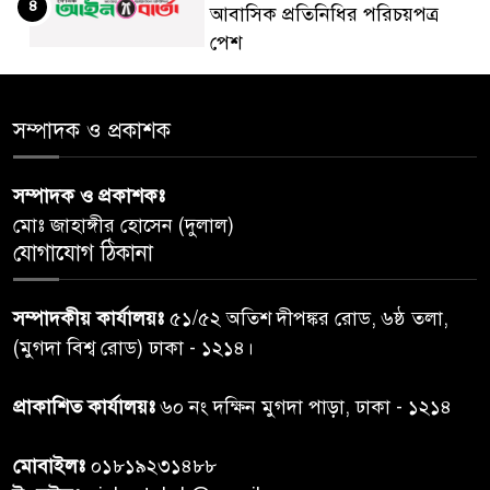
৪
আবাসিক প্রতিনিধির পরিচয়পত্র
পেশ
শেয়ার কেলেঙ্কারি: সাকিবের বিরুদ্ধে
৫
সম্পাদক ও প্রকাশক
তদন্ত শেষ পর্যায়ে, দ্রুত চার্জশিট
সম্পাদক ও প্রকাশকঃ
রাতের মধ্যে ঢাকাসহ ১০ অঞ্চলে
৬
মোঃ জাহাঙ্গীর হোসেন (দুলাল)
ঝড়বৃষ্টির পূর্বাভাস
যোগাযোগ ঠিকানা
প্রধানমন্ত্রীর সঙ্গে দেখা করে স্বপ্নপূরণ
৭
সম্পাদকীয় কার্যালয়ঃ
৫১/৫২ অতিশ দীপঙ্কর রোড, ৬ষ্ঠ তলা,
অনুশ্রীর, মিলল হারমোনিয়াম
(মুগদা বিশ্ব রোড) ঢাকা - ১২১৪।
উপহার
প্রাকাশিত কার্যালয়ঃ
৬০ নং দক্ষিন মুগদা পাড়া, ঢাকা - ১২১৪
২০ আগস্ট রাষ্ট্রপতি নির্বাচন,
৮
তফসিল প্রকাশ নির্বাচন কমিশনের
মোবাইলঃ
০১৮১৯২৩১৪৮৮