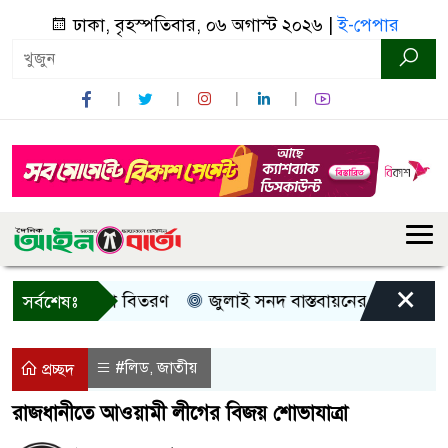
ঢাকা, বৃহস্পতিবার, ০৬ অগাস্ট ২০২৬ |
ই-পেপার
×
েরী, নগদ সহায়তা বিতরণ
জুলাই সনদ বাস্তবায়নের দাবিতে কুড়িগ
সর্বশেষঃ
#লিড
জাতীয়
,
প্রচ্ছদ
রাজধানীতে আওয়ামী লীগের বিজয় শোভাযাত্রা