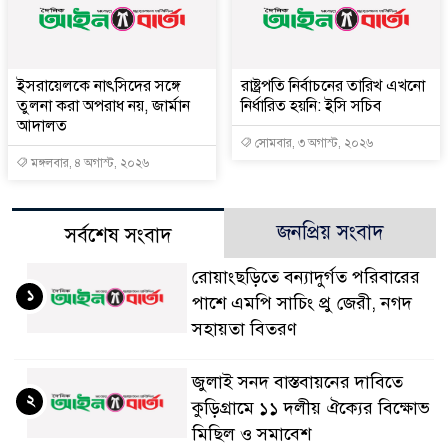
ইসরায়েলকে নাৎসিদের সঙ্গে
রাষ্ট্রপতি নির্বাচনের তারিখ এখনো
তুলনা করা অপরাধ নয়, জার্মান
নির্ধারিত হয়নি: ইসি সচিব
আদালত
সোমবার, ৩ অগাস্ট, ২০২৬
মঙ্গলবার, ৪ অগাস্ট, ২০২৬
জনপ্রিয় সংবাদ
সর্বশেষ সংবাদ
রোয়াংছড়িতে বন্যাদুর্গত পরিবারের
১
পাশে এমপি সাচিং প্রু জেরী, নগদ
সহায়তা বিতরণ
জুলাই সনদ বাস্তবায়নের দাবিতে
২
কুড়িগ্রামে ১১ দলীয় ঐক্যের বিক্ষোভ
মিছিল ও সমাবেশ