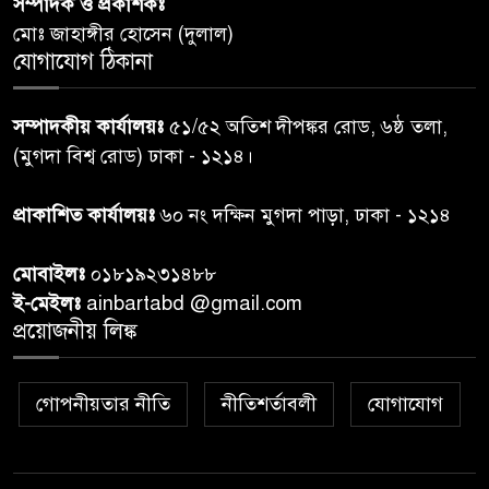
সম্পাদক ও প্রকাশকঃ
প্রধানমন্ত্রীর সঙ্গে দেখা করে স্বপ্নপূরণ
৬
মোঃ জাহাঙ্গীর হোসেন (দুলাল)
অনুশ্রীর, মিলল হারমোনিয়াম
যোগাযোগ ঠিকানা
উপহার
২০ আগস্ট রাষ্ট্রপতি নির্বাচন,
সম্পাদকীয় কার্যালয়ঃ
৫১/৫২ অতিশ দীপঙ্কর রোড, ৬ষ্ঠ তলা,
৭
তফসিল প্রকাশ নির্বাচন কমিশনের
(মুগদা বিশ্ব রোড) ঢাকা - ১২১৪।
প্রাকাশিত কার্যালয়ঃ
৬০ নং দক্ষিন মুগদা পাড়া, ঢাকা - ১২১৪
বান্দরবান বিজিবি সেক্টর সদর দপ্তর
৮
এর ব্যবস্থাপনায় বন্যা দুর্গতদের
মোবাইলঃ
০১৮১৯২৩১৪৮৮
মাঝে মেডিকেল ক্যাম্পেইন
ই-মেইলঃ
ainbartabd @gmail.com
প্রয়োজনীয় লিঙ্ক
বান্দরবানের লংলেই পাড়ায়
৯
বাংলাদেশ সেনাবাহিনীর উদ্যোগে
স্থাপিত সৌরচালিত সুপেয় পানির
গোপনীয়তার নীতি
নীতিশর্তাবলী
যোগাযোগ
পাম্প উদ্বোধন
রোয়াংছড়িতে বন্যাদুর্গত পরিবারের