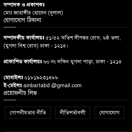
সম্পাদক ও প্রকাশকঃ
রাতের মধ্যে ঢাকাসহ ১০ অঞ্চলে
৬
মোঃ জাহাঙ্গীর হোসেন (দুলাল)
ঝড়বৃষ্টির পূর্বাভাস
যোগাযোগ ঠিকানা
প্রধানমন্ত্রীর সঙ্গে দেখা করে স্বপ্নপূরণ
৭
সম্পাদকীয় কার্যালয়ঃ
৫১/৫২ অতিশ দীপঙ্কর রোড, ৬ষ্ঠ তলা,
অনুশ্রীর, মিলল হারমোনিয়াম
(মুগদা বিশ্ব রোড) ঢাকা - ১২১৪।
উপহার
প্রাকাশিত কার্যালয়ঃ
৬০ নং দক্ষিন মুগদা পাড়া, ঢাকা - ১২১৪
২০ আগস্ট রাষ্ট্রপতি নির্বাচন,
৮
তফসিল প্রকাশ নির্বাচন কমিশনের
মোবাইলঃ
০১৮১৯২৩১৪৮৮
ই-মেইলঃ
ainbartabd @gmail.com
বান্দরবান বিজিবি সেক্টর সদর দপ্তর
প্রয়োজনীয় লিঙ্ক
৯
এর ব্যবস্থাপনায় বন্যা দুর্গতদের
মাঝে মেডিকেল ক্যাম্পেইন
গোপনীয়তার নীতি
নীতিশর্তাবলী
যোগাযোগ
বান্দরবানের লংলেই পাড়ায়
১০
বাংলাদেশ সেনাবাহিনীর উদ্যোগে