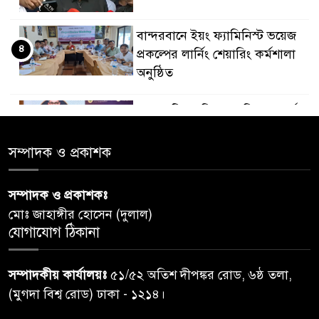
বান্দরবানে ইয়ং ফ্যামিনিস্ট ভয়েজ
৪
প্রকল্পের লার্নিং শেয়ারিং কর্মশালা
অনুষ্ঠিত
ডায়াবেটিস প্রতিরোধে বিজ্ঞান, ধর্ম ও
৫
সমাজের সমন্বিত ভূমিকা প্রয়োজন :
স্বাস্থ্য প্রতিমন্ত্রী
সম্পাদক ও প্রকাশক
পররাষ্ট্রমন্ত্রীর কা‌ছে ইউএনডিপির
সম্পাদক ও প্রকাশকঃ
৬
আবাসিক প্রতিনিধির পরিচয়পত্র
মোঃ জাহাঙ্গীর হোসেন (দুলাল)
পেশ
যোগাযোগ ঠিকানা
শেয়ার কেলেঙ্কারি: সাকিবের বিরুদ্ধে
৭
সম্পাদকীয় কার্যালয়ঃ
৫১/৫২ অতিশ দীপঙ্কর রোড, ৬ষ্ঠ তলা,
তদন্ত শেষ পর্যায়ে, দ্রুত চার্জশিট
(মুগদা বিশ্ব রোড) ঢাকা - ১২১৪।