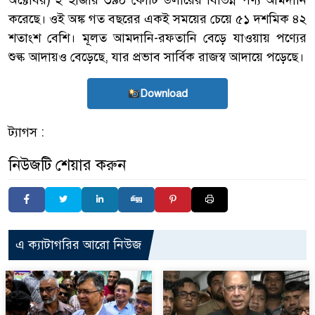
অক্টোবর) ২ হাজার ৩৯০ কোটি ডলারের বিভিন্ন পণ্য আমদানি
করেছে। ওই অঙ্ক গত বছরের একই সময়ের চেয়ে ৫১ দশমিক ৪২
শতাংশ বেশি। মূলত আমদানি-রফতানি বেড়ে যাওয়ায় পণ্যের
শুল্ক আদায়ও বেড়েছে, যার প্রভাব সার্বিক রাজস্ব আদায়ে পড়েছে।
Download
ট্যাগস :
নিউজটি শেয়ার করুন
এ ক্যাটাগরির আরো নিউজ