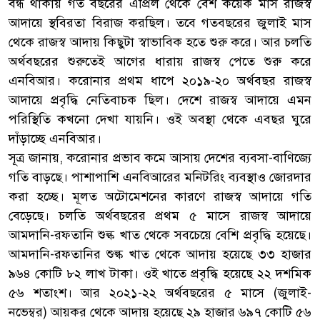
বন্ধ থাকায় গত বছরের এপ্রিল থেকে বেশ কয়েক মাস রাজস্ব
আদায়ে স্থবিরতা বিরাজ করছিল। তবে গতবছরের জুলাই মাস
থেকে রাজস্ব আদায় কিছুটা স্বাভাবিক হতে শুরু করে। আর চলতি
অর্থবছরের শুরুতেই আগের ধারায় রাজস্ব পেতে শুরু করে
এনবিআর। করোনার প্রথম ধাপে ২০১৯-২০ অর্থবছর রাজস্ব
আদায়ে প্রবৃদ্ধি নেতিবাচক ছিল। দেশে রাজস্ব আদায়ে এমন
পরিস্থিতি কখনো দেখা যায়নি। ওই অবস্থা থেকে এবছর ঘুরে
দাঁড়াচ্ছে এনবিআর।
সূত্র জানায়, করোনার প্রভাব কমে আসায় দেশের ব্যবসা-বাণিজ্যে
গতি বাড়ছে। পাশাপাশি এনবিআরের মনিটরিং ব্যবস্থাও জোরদার
করা হচ্ছে। মূলত অটোমেশনের কারণে রাজস্ব আদায়ে গতি
বেড়েছে। চলতি অর্থবছরের প্রথম ৫ মাসে রাজস্ব আদায়ে
আমদানি-রফতানি শুল্ক খাত থেকে সবচেয়ে বেশি প্রবৃদ্ধি হয়েছে।
আমদানি-রফতানির শুল্ক খাত থেকে আদায় হয়েছে ৩৩ হাজার
৯৬৪ কোটি ৮২ লাখ টাকা। ওই খাতে প্রবৃদ্ধি হয়েছে ২২ দশমিক
৫৬ শতাংশ। আর ২০২১-২২ অর্থবছরের ৫ মাসে (জুলাই-
নভেম্বর) আয়কর থেকে আদায় হয়েছে ২৯ হাজার ৬৯৭ কোটি ৫৬