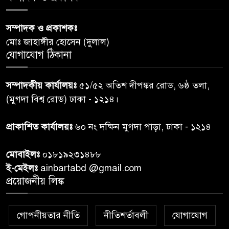
পররাষ্ট্রমন্ত্রীর কা‌ছে ইউএনডিপির
সম্পাদক ও প্রকাশকঃ
৬
আবাসিক প্রতিনিধির পরিচয়পত্র
মোঃ জাহাঙ্গীর হোসেন (দুলাল)
পেশ
যোগাযোগ ঠিকানা
শেয়ার কেলেঙ্কারি: সাকিবের বিরুদ্ধে
৭
সম্পাদকীয় কার্যালয়ঃ
৫১/৫২ অতিশ দীপঙ্কর রোড, ৬ষ্ঠ তলা,
তদন্ত শেষ পর্যায়ে, দ্রুত চার্জশিট
(মুগদা বিশ্ব রোড) ঢাকা - ১২১৪।
রাতের মধ্যে ঢাকাসহ ১০ অঞ্চলে
প্রাকাশিত কার্যালয়ঃ
৬০ নং দক্ষিন মুগদা পাড়া, ঢাকা - ১২১৪
৮
ঝড়বৃষ্টির পূর্বাভাস
মোবাইলঃ
০১৮১৯২৩১৪৮৮
প্রধানমন্ত্রীর সঙ্গে দেখা করে স্বপ্নপূরণ
ই-মেইলঃ
ainbartabd @gmail.com
৯
অনুশ্রীর, মিলল হারমোনিয়াম
প্রয়োজনীয় লিঙ্ক
উপহার
গোপনীয়তার নীতি
নীতিশর্তাবলী
যোগাযোগ
২০ আগস্ট রাষ্ট্রপতি নির্বাচন,
১০