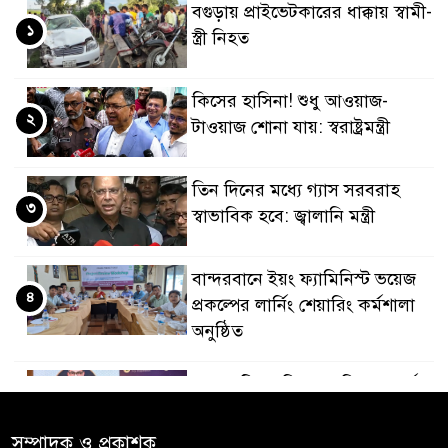
বগুড়ায় প্রাইভেটকারের ধাক্কায় স্বামী-
১
স্ত্রী নিহত
কিসের হাসিনা! শুধু আওয়াজ-
২
টাওয়াজ শোনা যায়: স্বরাষ্ট্রমন্ত্রী
তিন দিনের মধ্যে গ্যাস সরবরাহ
৩
স্বাভাবিক হবে: জ্বালানি মন্ত্রী
বান্দরবানে ইয়ং ফ্যামিনিস্ট ভয়েজ
৪
প্রকল্পের লার্নিং শেয়ারিং কর্মশালা
অনুষ্ঠিত
ডায়াবেটিস প্রতিরোধে বিজ্ঞান, ধর্ম ও
৫
সমাজের সমন্বিত ভূমিকা প্রয়োজন :
স্বাস্থ্য প্রতিমন্ত্রী
সম্পাদক ও প্রকাশক