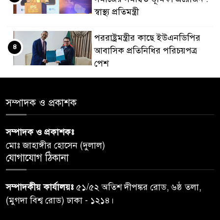
স্বাস্থ্য প্রতিমন্ত্রী
পররাষ্ট্রমন্ত্রীর কা‌ছে ইউএনডিপির
৪
আবাসিক প্রতিনিধির পরিচয়পত্র
পেশ
শেয়ার কেলেঙ্কারি: সাকিবের বিরুদ্ধে
৫
সম্পাদক ও প্রকাশক
তদন্ত শেষ পর্যায়ে, দ্রুত চার্জশিট
সম্পাদক ও প্রকাশকঃ
রাতের মধ্যে ঢাকাসহ ১০ অঞ্চলে
৬
মোঃ জাহাঙ্গীর হোসেন (দুলাল)
ঝড়বৃষ্টির পূর্বাভাস
যোগাযোগ ঠিকানা
প্রধানমন্ত্রীর সঙ্গে দেখা করে স্বপ্নপূরণ
৭
সম্পাদকীয় কার্যালয়ঃ
৫১/৫২ অতিশ দীপঙ্কর রোড, ৬ষ্ঠ তলা,
অনুশ্রীর, মিলল হারমোনিয়াম
(মুগদা বিশ্ব রোড) ঢাকা - ১২১৪।
উপহার