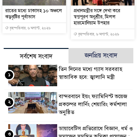
রাতের মধ্যে ঢাকাসহ ১০ অঞ্চলে
প্রধানমন্ত্রীর সঙ্গে দেখা করে
ঝড়বৃষ্টির পূর্বাভাস
স্বপ্নপূরণ অনুশ্রীর, মিলল
হারমোনিয়াম উপহার
বৃহস্পতিবার, ৬ অগাস্ট, ২০২৬
বৃহস্পতিবার, ৬ অগাস্ট, ২০২৬
জনপ্রিয় সংবাদ
সর্বশেষ সংবাদ
তিন দিনের মধ্যে গ্যাস সরবরাহ
১
স্বাভাবিক হবে: জ্বালানি মন্ত্রী
বান্দরবানে ইয়ং ফ্যামিনিস্ট ভয়েজ
২
প্রকল্পের লার্নিং শেয়ারিং কর্মশালা
অনুষ্ঠিত
ডায়াবেটিস প্রতিরোধে বিজ্ঞান, ধর্ম ও
৩
সমাজের সমন্বিত ভূমিকা প্রয়োজন :