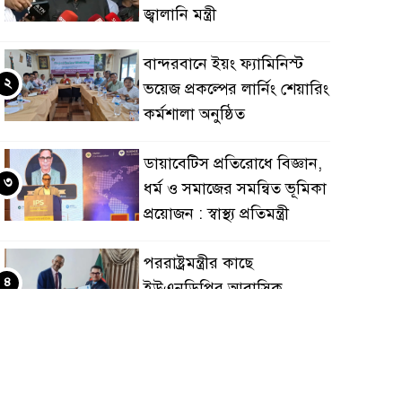
জ্বালানি মন্ত্রী
বান্দরবানে ইয়ং ফ্যামিনিস্ট
২
ভয়েজ প্রকল্পের লার্নিং শেয়ারিং
কর্মশালা অনুষ্ঠিত
ডায়াবেটিস প্রতিরোধে বিজ্ঞান,
৩
ধর্ম ও সমাজের সমন্বিত ভূমিকা
প্রয়োজন : স্বাস্থ্য প্রতিমন্ত্রী
পররাষ্ট্রমন্ত্রীর কা‌ছে
৪
ইউএনডিপির আবাসিক
প্রতিনিধির পরিচয়পত্র পেশ
শেয়ার কেলেঙ্কারি: সাকিবের
৫
বিরুদ্ধে তদন্ত শেষ পর্যায়ে, দ্রুত