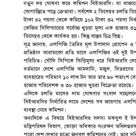
নতুন দর ঘোষণা করে কমিশন বিইআরসি। যা বাজারের
ভোগান্তিতে পড়ে ক্রেতারা। সর্বশেষ ২ ডিসেম্বর চলতি ড
টাকা ৪২ পয়সা থেকে কমিয়ে ১০২ টাকা ৩২ পয়সা নির্
কেজির সিলিন্ডারের সর্বোচ্চ খুচরা মূল্য এক হাজ
ডিসেম্বর থেকে কার্যকর হয়। কিন্তু বান্তব চিত্র ভিন্ন।
সূত্র জানায়, এলপিজি তৈরির মূল উপাদান প্রোপেন 
প্রতিষ্ঠান আরামকো প্রতি মাসে এলপিজির ওই দুই উপাদ
পরিচিত। সৌদি সিপিকে ভিত্তিমূল্য ধরে বিইআরসি 
বর্তমানে দেশে এলপিজি আমদানি, মজুদ, বিতরণের সঙ্
ব্যবহারের পরিমাণ ১০ লাখ টন আর তার ৯৮ শতাংশ বে
হাজার পরিবেশক ও ৩৮ হাজার খুচরা বিক্রেতা রয়েছে।
এদিকে চলতি মাসের দাম ঘোষণার সংবাদ সম্মেলন
বিইআরসির নির্ধারিত দামে দেশের সব জায়গায় এলপিজি
ব্যবস্থা নেবে কমিশন।
অন্যদিকে এ বিষয়ে বিইআরসির সদস্য মকবুল ই ইলা
মন্ত্রিপরিষদ বিভাগ, ভোক্তা অধিকার সংরক্ষণ অধিদপ্তর
পুরো দেশ দেখার মতো জনবল কমিশনের নেই। তবে সুনির্দ