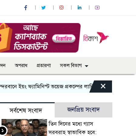
োদন
অপরাধ
প্রতারণা
সকল বিভাগ
×
 ইয়ং ফ্যামিনিস্ট ভয়েজ প্রকল্পের লার্নিং শেয়ারিং কর্মশালা অনুষ্ঠিত
জনপ্রিয় সংবাদ
সর্বশেষ সংবাদ
তিন দিনের মধ্যে গ্যাস
১
সরবরাহ স্বাভাবিক হবে: