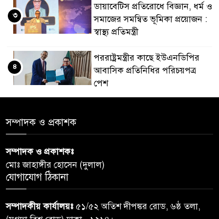
ডায়াবেটিস প্রতিরোধে বিজ্ঞান, ধর্ম ও
৩
সমাজের সমন্বিত ভূমিকা প্রয়োজন :
স্বাস্থ্য প্রতিমন্ত্রী
পররাষ্ট্রমন্ত্রীর কা‌ছে ইউএনডিপির
৪
আবাসিক প্রতিনিধির পরিচয়পত্র
পেশ
শেয়ার কেলেঙ্কারি: সাকিবের বিরুদ্ধে
৫
সম্পাদক ও প্রকাশক
তদন্ত শেষ পর্যায়ে, দ্রুত চার্জশিট
সম্পাদক ও প্রকাশকঃ
রাতের মধ্যে ঢাকাসহ ১০ অঞ্চলে
৬
মোঃ জাহাঙ্গীর হোসেন (দুলাল)
ঝড়বৃষ্টির পূর্বাভাস
যোগাযোগ ঠিকানা
প্রধানমন্ত্রীর সঙ্গে দেখা করে স্বপ্নপূরণ
৭
সম্পাদকীয় কার্যালয়ঃ
৫১/৫২ অতিশ দীপঙ্কর রোড, ৬ষ্ঠ তলা,
অনুশ্রীর, মিলল হারমোনিয়াম