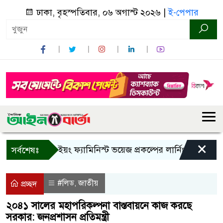
ঢাকা, বৃহস্পতিবার, ০৬ অগাস্ট ২০২৬ |
ই-পেপার
×
বান্দরবানে ইয়ং ফ্যামিনিস্ট ভয়েজ প্রকল্পের লার্নিং শেয়ারিং কর্মশ
সর্বশেষঃ
#লিড
জাতীয়
,
প্রচ্ছদ
২০৪১ সালের মহাপরিকল্পনা বাস্তবায়নে কাজ করছে
সরকার: জনপ্রশাসন প্রতিমন্ত্রী