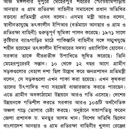
আজ মঙ্গলবার দুপুরে মেহেরপুর শহরের স্টেডিয়ামপাড়ায়
আনছার ও গ্রাম প্রতিরক্ষা বাহিনীর সমাবেশে প্রধান অতিথির
বক্তব্যে প্রতিমন্ত্রী এসব বলেন। এসময় মন্ত্রী আরও বলেন,
স্বাধীনতাযুদ্ধে তৎকালীন ইপিআর (বর্তমানে আনছার ও গ্রাম ও
প্রতিরক্ষা বাহিনী) গুরুত্বপূর্ণ ভূমিকা পালন করেছে। ১৯৭১ সালে
কুষ্টিয়ার ব্যাঙগাড়ির মাঠে পাকিস্তানি বাহিনীর সঙ্গে সম্মুখযুদ্ধে
শহীদ হয়েছেন তৎকালীন ইপিআরের সদস্য ওয়ালিউল হোসেন।
সরকার তাকে বীরপ্রতীক উপাধিতে ভূষিত করেছে। তিনি
মেহেরপুরেরই সন্তান। ১০ থেকে ১২ বছর আগে গ্রামীণ
সড়কগুলোর বেহাল দশা ছিল উল্লেখ করে জনপ্রশাসন প্রতিমন্ত্রী
বলেন, সে সড়কগুলো এখন পাকা করা হয়েছে। এখন কৃষকরা
তাদের উৎপাদিত পণ্য সহজেই বাজারজাত করতে পারছেন।
এতে গ্রামীণ অবকাঠামো উন্নয়নে আরও গতি এসেছে। দেশের
উন্নয়নকে গতিশীল করতে সরকার আরও ১০৩টি অর্থনৈতিক
অঞ্চল গড়ে তোলার চেষ্টা করছে। অনুষ্ঠানে সভাপতিত্ব করেন
জেলা প্রশাসক ড. মনছুর আলম খান। বিশেষ অতিথি ছিলেন
বাংলাদেশ আনছার ও গ্রাম প্রতিরক্ষা বাহিনীর খুলনা রেঞ্জের