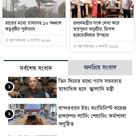
রাতের মধ্যে ঢাকাসহ ১০ অঞ্চলে
প্রধানমন্ত্রীর সঙ্গে দেখা করে
ঝড়বৃষ্টির পূর্বাভাস
স্বপ্নপূরণ অনুশ্রীর, মিলল
হারমোনিয়াম উপহার
বৃহস্পতিবার, ৬ অগাস্ট, ২০২৬
বৃহস্পতিবার, ৬ অগাস্ট, ২০২৬
জনপ্রিয় সংবাদ
সর্বশেষ সংবাদ
তিন দিনের মধ্যে গ্যাস সরবরাহ
১
স্বাভাবিক হবে: জ্বালানি মন্ত্রী
বান্দরবানে ইয়ং ফ্যামিনিস্ট ভয়েজ
২
প্রকল্পের লার্নিং শেয়ারিং কর্মশালা
অনুষ্ঠিত