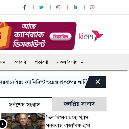
োদন
অপরাধ
প্রতারণা
সকল বিভাগ
×
 ইয়ং ফ্যামিনিস্ট ভয়েজ প্রকল্পের লার্নিং শেয়ারিং কর্মশালা অনুষ্ঠিত
জনপ্রিয় সংবাদ
সর্বশেষ সংবাদ
তিন দিনের মধ্যে গ্যাস
১
সরবরাহ স্বাভাবিক হবে: