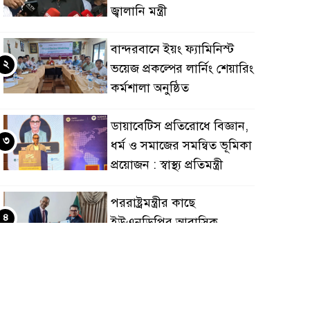
জ্বালানি মন্ত্রী
বান্দরবানে ইয়ং ফ্যামিনিস্ট
২
ভয়েজ প্রকল্পের লার্নিং শেয়ারিং
কর্মশালা অনুষ্ঠিত
ডায়াবেটিস প্রতিরোধে বিজ্ঞান,
৩
ধর্ম ও সমাজের সমন্বিত ভূমিকা
প্রয়োজন : স্বাস্থ্য প্রতিমন্ত্রী
পররাষ্ট্রমন্ত্রীর কা‌ছে
৪
ইউএনডিপির আবাসিক
প্রতিনিধির পরিচয়পত্র পেশ
শেয়ার কেলেঙ্কারি: সাকিবের
৫
বিরুদ্ধে তদন্ত শেষ পর্যায়ে, দ্রুত