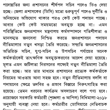
পদোন্নতির জন্য প্রশাসনের শীর্ষপদ সচিব পদেও ডিও দেয়া
হচ্ছে। জেলা প্রশাসকের (ডিসি) মতো গুরুত্বপূর্ণ পদেও দুর্নীতি ও
অনিয়মের অভিযোগ থাকার পরও কেউ কেউ পদায়ন পাচ্ছে।
আবার কেউ কেউ সময়মতো অবমুক্ত হচ্ছে না। এমন
পরিস্থিতিতে জনপ্রশাসন মন্ত্রণালয় কর্মসম্পাদনে গতিশীলতা ও
মানসম্মত জনসেবা নিশ্চিত করতে জনপ্রশাসনে পদায়ন
নীতিমালার নতুন খসড়া তৈরি করেছে। সম্প্রতি জনপ্রশাসনের
অতিরিক্ত সচিব, যুগ্ম-সচিব ও উপসচিব পর্যায়ের অনেক
কর্মকর্তাকেই তাৎক্ষণিক অবমুক্তকরণের আদেশ দেয়া হয়েছে।
মূলত এমন জটিলতা নিরসনের লক্ষ্যেই নতুন নীতিমালা তৈরি
করা হচ্ছে। আর তার মাধ্যমে প্রশাসনের প্রত্যেক কর্মকর্তাকে
নিয়মের আওতায় আনা সহজ হবে। নতুন নীতিমালায় বদলি বা
পদায়নের ক্ষেত্রে তদবির ও প্রভাব বিস্তারে নিরুৎসাহিত করা
হয়েছে। তেমন ধরনের কার্যক্রম অসদাচরণ বলে গণ্য হবে।
প্রয়োজনে সরকারি কর্মচারী (শৃঙ্খলা ও আপিল) বিধিমালা-২০১৮
অনুযায়ী ব্যবস্থা নেয়া হবে। কর্মচারীর ডোসিয়ারে নেতিবাচক