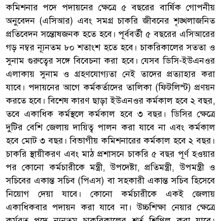
কমিশনার পদে পদায়নের ক্ষেত্রে ৫ বছরের বার্ষিক গোপনীয়
অনুবেদন (এসিআর) এবং সমগ্র চাকরি জীবনের শৃঙ্খলাজনিত
প্রতিবেদন সন্তোষজনক হতে হবে। পূর্ববর্তী ৫ বছরের এসিআরের
গড় নম্বর ন্যূনতম ৮০ শতাংশ হতে হবে। চাকরিকালের সততা ও
সুনাম গুরুত্বের সঙ্গে বিবেচনা করা হবে। যেসব ডিসি-ইউএনওর
এলাকায় সুনাম ও গ্রহণযোগ্যতা নেই তাদের প্রত্যাহার করা
যাবে। পদায়নের আগে কর্মকর্তাদের তালিকা (ফিটলিস্ট) প্রণয়ন
করতে হবে। বিশেষ কারণ ছাড়া ইউএনওর কর্মকাল হবে ২ বছর,
তবে একাধিক কর্মস্থলে কর্মকাল হবে ৩ বছর। ডিসির ক্ষেত্রে
দুটির বেশি জেলায় দায়িত্ব পালন করা যাবে না এবং কর্মকাল
হবে মোট ৩ বছর। বিভাগীয় কমিশনারের কর্মকাল হবে ২ বছর।
চাকরি স্থায়ীকরণ এবং মাঠ প্রশাসনে চাকরি ৫ বছর পূর্ণ হওয়ার
পর কোনো কর্মচারীকে মন্ত্রী, উপদেষ্টা, প্রতিমন্ত্রী, উপমন্ত্রী ও
সচিবের একান্ত সচিব (পিএস) বা সহকারী একান্ত সচিব হিসেবে
নিয়োগ দেয়া যাবে। কোনো কর্মচারীকে একই জেলায়
একাধিকবার পদায়ন করা যাবে না। উচ্চশিক্ষা নেয়ার ক্ষেত্রে
কর্মরত পদে ন্যূনতম চাকরিকালের শর্ত শিথিল করা যাবে।