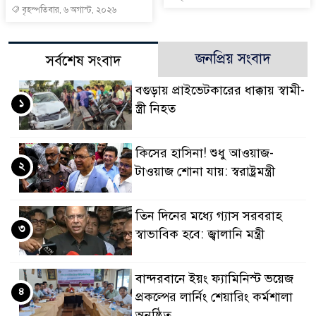
বৃহস্পতিবার, ৬ অগাস্ট, ২০২৬
জনপ্রিয় সংবাদ
সর্বশেষ সংবাদ
বগুড়ায় প্রাইভেটকারের ধাক্কায় স্বামী-
১
স্ত্রী নিহত
কিসের হাসিনা! শুধু আওয়াজ-
২
টাওয়াজ শোনা যায়: স্বরাষ্ট্রমন্ত্রী
তিন দিনের মধ্যে গ্যাস সরবরাহ
৩
স্বাভাবিক হবে: জ্বালানি মন্ত্রী
বান্দরবানে ইয়ং ফ্যামিনিস্ট ভয়েজ
৪
প্রকল্পের লার্নিং শেয়ারিং কর্মশালা
অনুষ্ঠিত