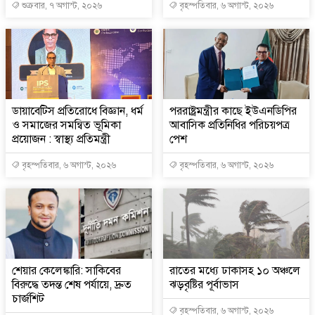
শুক্রবার, ৭ অগাস্ট, ২০২৬
বৃহস্পতিবার, ৬ অগাস্ট, ২০২৬
ডায়াবেটিস প্রতিরোধে বিজ্ঞান, ধর্ম
পররাষ্ট্রমন্ত্রীর কা‌ছে ইউএনডিপির
ও সমাজের সমন্বিত ভূমিকা
আবাসিক প্রতিনিধির পরিচয়পত্র
প্রয়োজন : স্বাস্থ্য প্রতিমন্ত্রী
পেশ
বৃহস্পতিবার, ৬ অগাস্ট, ২০২৬
বৃহস্পতিবার, ৬ অগাস্ট, ২০২৬
শেয়ার কেলেঙ্কারি: সাকিবের
রাতের মধ্যে ঢাকাসহ ১০ অঞ্চলে
বিরুদ্ধে তদন্ত শেষ পর্যায়ে, দ্রুত
ঝড়বৃষ্টির পূর্বাভাস
চার্জশিট
বৃহস্পতিবার, ৬ অগাস্ট, ২০২৬