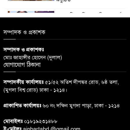
ডায়াবেটিস প্রতিরোধে বিজ্ঞান, ধর্ম ও
৫
সমাজের সমন্বিত ভূমিকা প্রয়োজন :
স্বাস্থ্য প্রতিমন্ত্রী
সম্পাদক ও প্রকাশক
পররাষ্ট্রমন্ত্রীর কা‌ছে ইউএনডিপির
সম্পাদক ও প্রকাশকঃ
৬
আবাসিক প্রতিনিধির পরিচয়পত্র
মোঃ জাহাঙ্গীর হোসেন (দুলাল)
পেশ
যোগাযোগ ঠিকানা
শেয়ার কেলেঙ্কারি: সাকিবের বিরুদ্ধে
৭
সম্পাদকীয় কার্যালয়ঃ
৫১/৫২ অতিশ দীপঙ্কর রোড, ৬ষ্ঠ তলা,
তদন্ত শেষ পর্যায়ে, দ্রুত চার্জশিট
(মুগদা বিশ্ব রোড) ঢাকা - ১২১৪।
রাতের মধ্যে ঢাকাসহ ১০ অঞ্চলে
প্রাকাশিত কার্যালয়ঃ
৬০ নং দক্ষিন মুগদা পাড়া, ঢাকা - ১২১৪
৮
ঝড়বৃষ্টির পূর্বাভাস
মোবাইলঃ
০১৮১৯২৩১৪৮৮
প্রধানমন্ত্রীর সঙ্গে দেখা করে স্বপ্নপূরণ
ই-মেইলঃ
ainbartabd @gmail.com