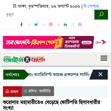
ঢাকা, বৃহস্পতিবার, ০৬ অগাস্ট ২০২৬ |
ই-পেপার
×
বান্দরবানে ইয়ং ফ্যামিনিস্ট ভয়েজ প্রকল্পের লার্নিং শেয়ারিং কর্মশালা
সর্বশেষঃ
#লিড
অর্থনীতি
,
প্রচ্ছদ
করোনার মহামারীতেও বেড়েছে কোটিপতি হিসাবধারীর
সংখ্যা