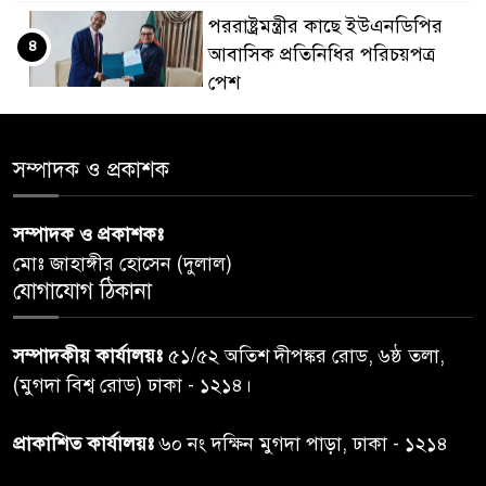
পররাষ্ট্রমন্ত্রীর কা‌ছে ইউএনডিপির
৪
আবাসিক প্রতিনিধির পরিচয়পত্র
পেশ
শেয়ার কেলেঙ্কারি: সাকিবের বিরুদ্ধে
৫
সম্পাদক ও প্রকাশক
তদন্ত শেষ পর্যায়ে, দ্রুত চার্জশিট
সম্পাদক ও প্রকাশকঃ
রাতের মধ্যে ঢাকাসহ ১০ অঞ্চলে
৬
মোঃ জাহাঙ্গীর হোসেন (দুলাল)
ঝড়বৃষ্টির পূর্বাভাস
যোগাযোগ ঠিকানা
প্রধানমন্ত্রীর সঙ্গে দেখা করে স্বপ্নপূরণ
৭
সম্পাদকীয় কার্যালয়ঃ
৫১/৫২ অতিশ দীপঙ্কর রোড, ৬ষ্ঠ তলা,
অনুশ্রীর, মিলল হারমোনিয়াম
(মুগদা বিশ্ব রোড) ঢাকা - ১২১৪।
উপহার
প্রাকাশিত কার্যালয়ঃ
৬০ নং দক্ষিন মুগদা পাড়া, ঢাকা - ১২১৪
২০ আগস্ট রাষ্ট্রপতি নির্বাচন,
৮
তফসিল প্রকাশ নির্বাচন কমিশনের