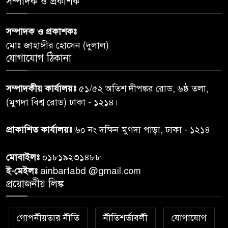
সম্পাদক ও প্রকাশক
৫
লামায় যথাযোগ্য মর্যাদায় পালিত
হইল ‘জুলাই গণ-অভ্যুত্থান
সম্পাদক ও প্রকাশকঃ
দিবস-২০২৬’।
মোঃ জাহাঙ্গীর হোসেন (দুলাল)
যোগাযোগ ঠিকানা
নরসিংদীতে জুলাই শহীদদের স্মরণে
৬
দোয়া মাহফিল ও ৯৩ জন দুস্থের
সম্পাদকীয় কার্যালয়ঃ
৫১/৫২ অতিশ দীপঙ্কর রোড, ৬ষ্ঠ তলা,
মাঝে ১৩ লক্ষ ১৫ হাজার টাকা
বিতরণ
(মুগদা বিশ্ব রোড) ঢাকা - ১২১৪।
বান্দরবানে বন্যায় ক্ষতিগ্রস্তদের
প্রাকাশিত কার্যালয়ঃ
৬০ নং দক্ষিন মুগদা পাড়া, ঢাকা - ১২১৪
৭
বিএনপি”র ত্রাণ বিতরণ
মোবাইলঃ
০১৮১৯২৩১৪৮৮
ই-মেইলঃ
ainbartabd @gmail.com
দক্ষিণ চট্টগ্রামের এক অসহায় ও
প্রয়োজনীয় লিঙ্ক
৮
আশ্রয়হীন পরিবারের পাশে দাঁড়িয়ে
দৃষ্টান্ত স্থাপন করেছে “চট্টলা ব্লাড
ডোনার্স ক্লাব” এবং “হাসিমুখ পরিবার”
গোপনীয়তার নীতি
নীতিশর্তাবলী
যোগাযোগ