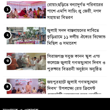
রোয়াংছড়িতে বন্যাদুর্গত পরিবারের
১
পাশে এমপি সাচিং প্রু জেরী, নগদ
সহায়তা বিতরণ
জুলাই সনদ বাস্তবায়নের দাবিতে
২
কুড়িগ্রামে ১১ দলীয় ঐক্যের বিক্ষোভ
মিছিল ও সমাবেশ
সিরাজগঞ্জ সবুজ কানন স্কুল এন্ড
৩
কলেজে জুলাই গণঅভ্যুথান দিবস ও
পুরুষ্কার বিতরনী অনুষ্ঠান অনুষ্ঠিত
জয়পুরহাটে জুলাই গণঅভ্যুত্থান
৪
দিবস’ উপলক্ষ্যে রেড ক্রিসেন্ট
সোসাইটি আলোচনা সভা অনুষ্ঠিত
‘জুলাইয়ের চেতনায় গড়িব দেশ’,