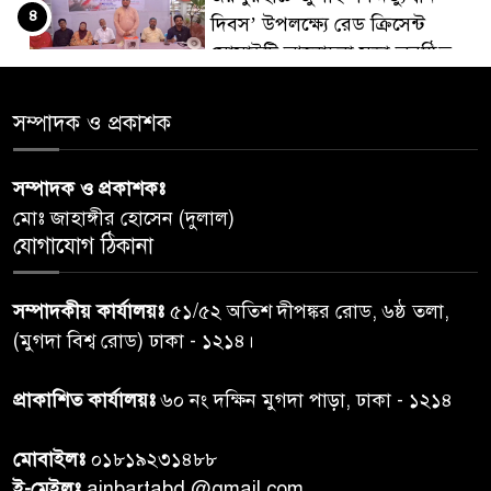
৪
দিবস’ উপলক্ষ্যে রেড ক্রিসেন্ট
সোসাইটি আলোচনা সভা অনুষ্ঠিত
‘জুলাইয়ের চেতনায় গড়িব দেশ’,
সম্পাদক ও প্রকাশক
৫
লামায় যথাযোগ্য মর্যাদায় পালিত
হইল ‘জুলাই গণ-অভ্যুত্থান
সম্পাদক ও প্রকাশকঃ
দিবস-২০২৬’।
মোঃ জাহাঙ্গীর হোসেন (দুলাল)
যোগাযোগ ঠিকানা
নরসিংদীতে জুলাই শহীদদের স্মরণে
৬
দোয়া মাহফিল ও ৯৩ জন দুস্থের
সম্পাদকীয় কার্যালয়ঃ
৫১/৫২ অতিশ দীপঙ্কর রোড, ৬ষ্ঠ তলা,
মাঝে ১৩ লক্ষ ১৫ হাজার টাকা
বিতরণ
(মুগদা বিশ্ব রোড) ঢাকা - ১২১৪।
বান্দরবানে বন্যায় ক্ষতিগ্রস্তদের
প্রাকাশিত কার্যালয়ঃ
৬০ নং দক্ষিন মুগদা পাড়া, ঢাকা - ১২১৪
৭
বিএনপি”র ত্রাণ বিতরণ
মোবাইলঃ
০১৮১৯২৩১৪৮৮
ই-মেইলঃ
ainbartabd @gmail.com