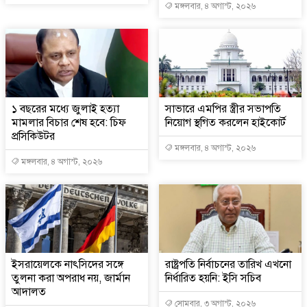
মঙ্গলবার, ৪ অগাস্ট, ২০২৬
১ বছরের মধ্যে জুলাই হত্যা
সাভারে এমপির স্ত্রীর সভাপতি
মামলার বিচার শেষ হবে: চিফ
নিয়োগ স্থগিত করলেন হাইকোর্ট
প্রসিকিউটর
মঙ্গলবার, ৪ অগাস্ট, ২০২৬
মঙ্গলবার, ৪ অগাস্ট, ২০২৬
ইসরায়েলকে নাৎসিদের সঙ্গে
রাষ্ট্রপতি নির্বাচনের তারিখ এখনো
তুলনা করা অপরাধ নয়, জার্মান
নির্ধারিত হয়নি: ইসি সচিব
আদালত
সোমবার, ৩ অগাস্ট, ২০২৬