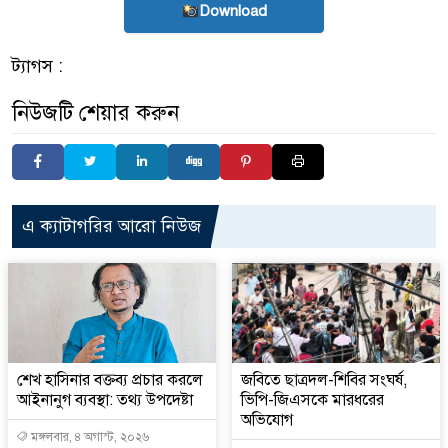
Download
ট্যাগস :
নিউজটি শেয়ার করুন
এ ক্যাটাগরির আরো নিউজ
শেখ হাসিনার বক্তব্য প্রচার করলে
জবিতে ছাত্রদল-শিবির সংঘর্ষ,
আইনানুগ ব্যবস্থা: তথ্য উপদেষ্টা
ভিপি-জিএসকে মারধরের
অভিযোগ
মঙ্গলবার, ৪ অগাস্ট, ২০২৬