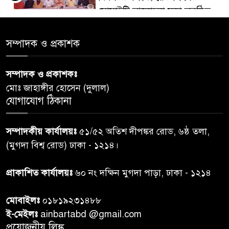
সোসাইটি আলোচনা সভা অনুষ্ঠিত
‘জুলাইয়ের চেতনায় গড়িব দেশ’,
সম্পাদক ও প্রকাশক
৫
লামায় যথাযোগ্য মর্যাদায় পালিত
হইল ‘জুলাই গণ-অভ্যুত্থান
সম্পাদক ও প্রকাশকঃ
দিবস-২০২৬’।
মোঃ জাহাঙ্গীর হোসেন (দুলাল)
যোগাযোগ ঠিকানা
নরসিংদীতে জুলাই শহীদদের স্মরণে
৬
দোয়া মাহফিল ও ৯৩ জন দুস্থের
সম্পাদকীয় কার্যালয়ঃ
৫১/৫২ অতিশ দীপঙ্কর রোড, ৬ষ্ঠ তলা,
মাঝে ১৩ লক্ষ ১৫ হাজার টাকা
বিতরণ
(মুগদা বিশ্ব রোড) ঢাকা - ১২১৪।
বান্দরবানে বন্যায় ক্ষতিগ্রস্তদের
প্রাকাশিত কার্যালয়ঃ
৬০ নং দক্ষিন মুগদা পাড়া, ঢাকা - ১২১৪
৭
বিএনপি”র ত্রাণ বিতরণ
মোবাইলঃ
০১৮১৯২৩১৪৮৮
ই-মেইলঃ
ainbartabd @gmail.com
দক্ষিণ চট্টগ্রামের এক অসহায় ও
প্রয়োজনীয় লিঙ্ক
৮