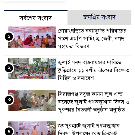
জনপ্রিয় সংবাদ
সর্বশেষ সংবাদ
রোয়াংছড়িতে বন্যাদুর্গত পরিবারের
১
পাশে এমপি সাচিং প্রু জেরী, নগদ
সহায়তা বিতরণ
জুলাই সনদ বাস্তবায়নের দাবিতে
২
কুড়িগ্রামে ১১ দলীয় ঐক্যের বিক্ষোভ
মিছিল ও সমাবেশ
সিরাজগঞ্জ সবুজ কানন স্কুল এন্ড
৩
কলেজে জুলাই গণঅভ্যুথান দিবস ও
পুরুষ্কার বিতরনী অনুষ্ঠান অনুষ্ঠিত
জয়পুরহাটে জুলাই গণঅভ্যুত্থান
৪
দিবস’ উপলক্ষ্যে রেড ক্রিসেন্ট