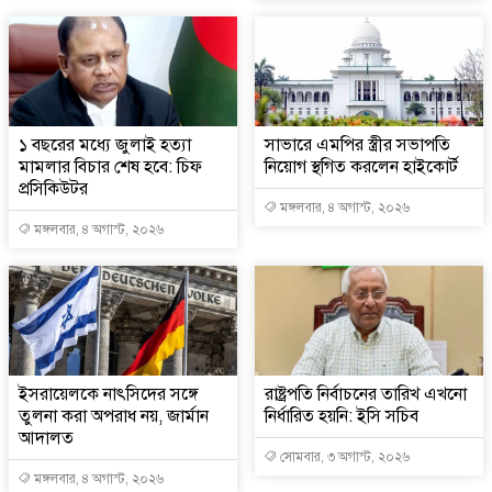
১ বছরের মধ্যে জুলাই হত্যা
সাভারে এমপির স্ত্রীর সভাপতি
মামলার বিচার শেষ হবে: চিফ
নিয়োগ স্থগিত করলেন হাইকোর্ট
প্রসিকিউটর
মঙ্গলবার, ৪ অগাস্ট, ২০২৬
মঙ্গলবার, ৪ অগাস্ট, ২০২৬
ইসরায়েলকে নাৎসিদের সঙ্গে
রাষ্ট্রপতি নির্বাচনের তারিখ এখনো
তুলনা করা অপরাধ নয়, জার্মান
নির্ধারিত হয়নি: ইসি সচিব
আদালত
সোমবার, ৩ অগাস্ট, ২০২৬
মঙ্গলবার, ৪ অগাস্ট, ২০২৬