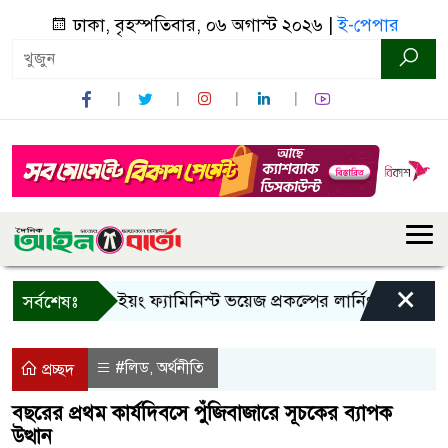
ঢাকা, বৃহস্পতিবার, ০৬ অগাস্ট ২০২৬ |
ই-পেপার
×
বান্দরবানে ইয়ং ফ্যামিনিস্ট ভয়েজ প্রকল্পের লার্নিং শেয়ারিং কর্মশ
সর্বশেষঃ
#লিড
অর্থনীতি
,
প্রচ্ছদ
বছরের প্রথম কার্যদিবসে পুঁজিবাজারে সূচকের ব্যাপক
উত্থান