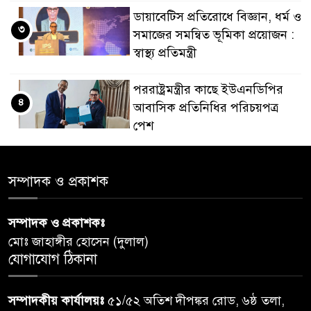
ডায়াবেটিস প্রতিরোধে বিজ্ঞান, ধর্ম ও
৩
সমাজের সমন্বিত ভূমিকা প্রয়োজন :
স্বাস্থ্য প্রতিমন্ত্রী
পররাষ্ট্রমন্ত্রীর কা‌ছে ইউএনডিপির
৪
আবাসিক প্রতিনিধির পরিচয়পত্র
পেশ
প্রধানমন্ত্রীর সঙ্গে দেখা করে স্বপ্নপূরণ
৫
সম্পাদক ও প্রকাশক
অনুশ্রীর, মিলল হারমোনিয়াম
উপহার
সম্পাদক ও প্রকাশকঃ
২০ আগস্ট রাষ্ট্রপতি নির্বাচন,
মোঃ জাহাঙ্গীর হোসেন (দুলাল)
৬
তফসিল প্রকাশ নির্বাচন কমিশনের
যোগাযোগ ঠিকানা
বান্দরবান বিজিবি সেক্টর সদর দপ্তর
সম্পাদকীয় কার্যালয়ঃ
৫১/৫২ অতিশ দীপঙ্কর রোড, ৬ষ্ঠ তলা,
৭